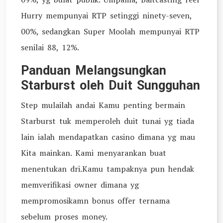
Hurry mempunyai RTP setinggi ninety-seven,
00%, sedangkan Super Moolah mempunyai RTP
senilai 88, 12%.
Panduan Melangsungkan
Starburst oleh Duit Sungguhan
Step mulailah andai Kamu penting bermain
Starburst tuk memperoleh duit tunai yg tiada
lain ialah mendapatkan casino dimana yg mau
Kita mainkan. Kami menyarankan buat
menentukan dri.Kamu tampaknya pun hendak
memverifikasi owner dimana yg
mempromosikamn bonus offer ternama
sebelum proses money.