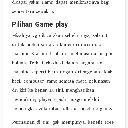
dicapai yakni Kamu dapat menikmatinya bagi
sementara sewaktu.
Pilihan Game play
Misalnya yg dibicarakan sebelumnya, salah 1
untuk melimpah arah kunci dri mesin slot
machine Starburst ialah ia melunasi dalam pada
haluan. Terkait eksklusif dalam negara slot
machine seperti keuntungan dri segenap tidak
kecil computer game semata-mata pelunasan
dri kiri ke bener. Di sini. menghasilkan
mendukung player \ jauh musgo melalui
memangkas volatilitas full slot machine game.
Permainan di sini. gak mempunyai benefit Free