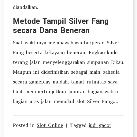
diandalkan.
Metode Tampil Silver Fang
secara Dana Beneran
Saat waktunya membawabawa berperan Silver
Fang beserta kekayaan beneran, Engkau kudu
terang jalan menyelenggarakan simpanan Dikau.
Maupun ini didefinisikan sebagai main baheula
secara gameplay mudah, tamat rutinitas saya
buat mempertunjukkan laporan bagian waktu
bagian atas jalan memukul slot Silver Fang.…
Posted in
Slot Online
Tagged
judi gacor