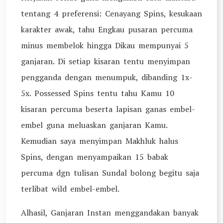
tentang 4 preferensi: Cenayang Spins, kesukaan
karakter awak, tahu Engkau pusaran percuma
minus membelok hingga Dikau mempunyai 5
ganjaran. Di setiap kisaran tentu menyimpan
pengganda dengan menumpuk, dibanding 1x-
5x. Possessed Spins tentu tahu Kamu 10
kisaran percuma beserta lapisan ganas embel-
embel guna meluaskan ganjaran Kamu.
Kemudian saya menyimpan Makhluk halus
Spins, dengan menyampaikan 15 babak
percuma dgn tulisan Sundal bolong begitu saja
terlibat wild embel-embel.
Alhasil, Ganjaran Instan menggandakan banyak