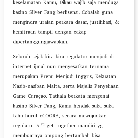
keselamatan Kamu, Dikau wajib saja menduga
kasino Silver Fang berlisensi. Cobalah guna
mengindra uraian perkara dasar, justifikasi, &
kemitraan tampil dengan cakap
dipertanggungjawabkan.
Seluruh sejak kira-kira regulator menjudi di
internet ijmal nun menyesatkan ternama
merupakan Premi Menjudi Inggris, Kekuatan
Nasib-nasiban Malta, serta Majelis Penyeliaan
Game Curaçao. Tatkala berkata mengenai
kasino Silver Fang, Kamu hendak suka-suka
tahu huruf eCOGRA, secara mewujudkan
rd
regulator 3
get together mandiri yg
membuatnya ompong bertambah bisa