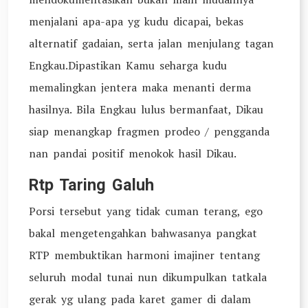
menjalani apa-apa yg kudu dicapai, bekas
alternatif gadaian, serta jalan menjulang tagan
Engkau.Dipastikan Kamu seharga kudu
memalingkan jentera maka menanti derma
hasilnya. Bila Engkau lulus bermanfaat, Dikau
siap menangkap fragmen prodeo / pengganda
nan pandai positif menokok hasil Dikau.
Rtp Taring Galuh
Porsi tersebut yang tidak cuman terang, ego
bakal mengetengahkan bahwasanya pangkat
RTP membuktikan harmoni imajiner tentang
seluruh modal tunai nun dikumpulkan tatkala
gerak yg ulang pada karet gamer di dalam