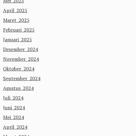
Mei 2025
April 2025
Maret 2025
Februari 2025
Januari 2025
Desember 2024
November 2024
Oktober 2024
September 2024
Agustus 2024
Juli 2024
Juni 2024
Mei 2024
April 2024