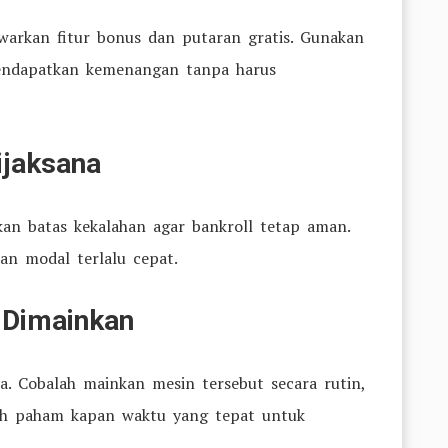
arkan fitur bonus dan putaran gratis. Gunakan
mendapatkan kemenangan tanpa harus
ijaksana
kan batas kekalahan agar bankroll tetap aman.
an modal terlalu cepat.
 Dimainkan
eda. Cobalah mainkan mesin tersebut secara rutin,
ebih paham kapan waktu yang tepat untuk