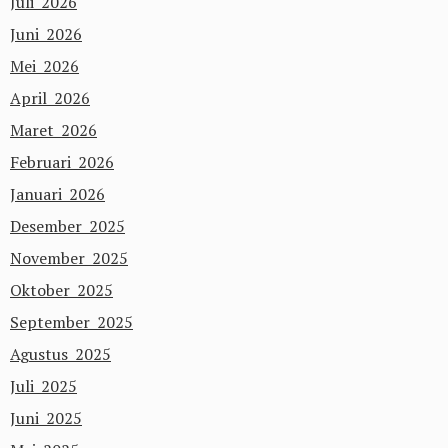
Juli 2026
Juni 2026
Mei 2026
April 2026
Maret 2026
Februari 2026
Januari 2026
Desember 2025
November 2025
Oktober 2025
September 2025
Agustus 2025
Juli 2025
Juni 2025