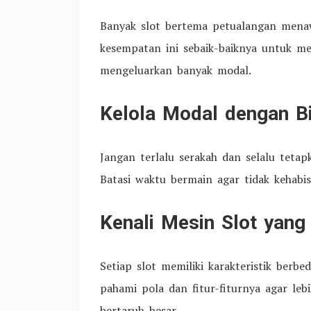
Banyak slot bertema petualangan menaw
kesempatan ini sebaik-baiknya untuk 
mengeluarkan banyak modal.
Kelola Modal dengan B
Jangan terlalu serakah dan selalu tetap
Batasi waktu bermain agar tidak kehabis
Kenali Mesin Slot yang
Setiap slot memiliki karakteristik berb
pahami pola dan fitur-fiturnya agar l
bertaruh besar.