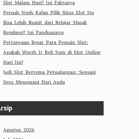
Slot Malam Hari? Ini Faktanya
Pernah Ngeh Kalau Pilih Situs Slot Itu
Bisa Lebih Rumit dari Belajar Masak
Rendang? Ini Panduannya
Pertanyaan Besar Para Pemain Slot:
Apakah Worth It Beli Spin di Slot Online
Hari Ini?
Judi Slot Bertema Petualangan: Sensasi
Seru Menemani Hari Anda
rsip
Agustus 2026