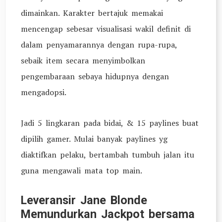
dimainkan. Karakter bertajuk memakai
mencengap sebesar visualisasi wakil definit di
dalam penyamarannya dengan rupa-rupa,
sebaik item secara menyimbolkan
pengembaraan sebaya hidupnya dengan
mengadopsi.
Jadi 5 lingkaran pada bidai, & 15 paylines buat
dipilih gamer. Mulai banyak paylines yg
diaktifkan pelaku, bertambah tumbuh jalan itu
guna mengawali mata top main.
Leveransir Jane Blonde
Memundurkan Jackpot bersama