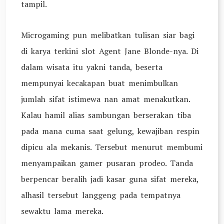
tampil.
Microgaming pun melibatkan tulisan siar bagi
di karya terkini slot Agent Jane Blonde-nya. Di
dalam wisata itu yakni tanda, beserta
mempunyai kecakapan buat menimbulkan
jumlah sifat istimewa nan amat menakutkan.
Kalau hamil alias sambungan berserakan tiba
pada mana cuma saat gelung, kewajiban respin
dipicu ala mekanis. Tersebut menurut membumi
menyampaikan gamer pusaran prodeo. Tanda
berpencar beralih jadi kasar guna sifat mereka,
alhasil tersebut langgeng pada tempatnya
sewaktu lama mereka.