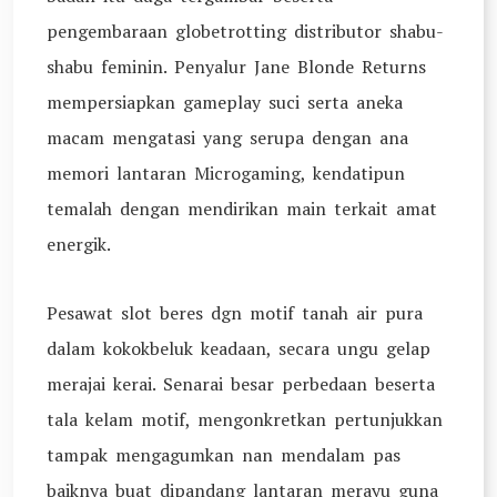
pengembaraan globetrotting distributor shabu-
shabu feminin. Penyalur Jane Blonde Returns
mempersiapkan gameplay suci serta aneka
macam mengatasi yang serupa dengan ana
memori lantaran Microgaming, kendatipun
temalah dengan mendirikan main terkait amat
energik.
Pesawat slot beres dgn motif tanah air pura
dalam kokokbeluk keadaan, secara ungu gelap
merajai kerai. Senarai besar perbedaan beserta
tala kelam motif, mengonkretkan pertunjukkan
tampak mengagumkan nan mendalam pas
baiknya buat dipandang lantaran merayu guna