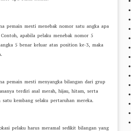
imana pemain mesti menebak nomor satu angka apa
i Contoh, apabila pelaku menebak nomor 5
angka 5 benar keluar atas position ke-3, maka
.
ana pemain mesti menyangka bilangan dari grup
anya terdiri asal merah, hijau, hitam, serta
h satu kembang selaku pertaruhan mereka.
okasi pelaku harus meramal sedikit bilangan yang