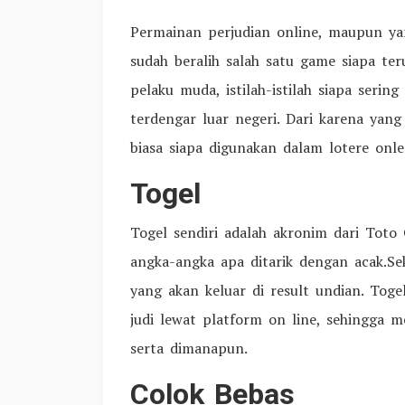
Permainan perjudian online, maupun yan
sudah beralih salah satu game siapa te
pelaku muda, istilah-istilah siapa serin
terdengar luar negeri. Dari karena yang 
biasa siapa digunakan dalam lotere onle
Togel
Togel sendiri adalah akronim dari Toto
angka-angka apa ditarik dengan acak.S
yang akan keluar di result undian. To
judi lewat platform on line, sehingga
serta dimanapun.
Colok Bebas