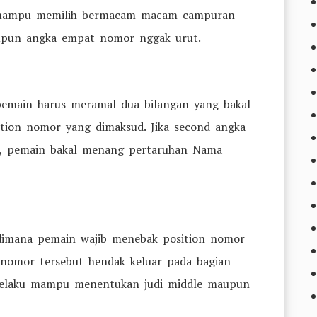
ku mampu memilih bermacam-macam campuran
upun angka empat nomor nggak urut.
pemain harus meramal dua bilangan yang bakal
ition nomor yang dimaksud. Jika second angka
ian, pemain bakal menang pertaruhan Nama
 dimana pemain wajib menebak position nomor
nomor tersebut hendak keluar pada bagian
Pelaku mampu menentukan judi middle maupun