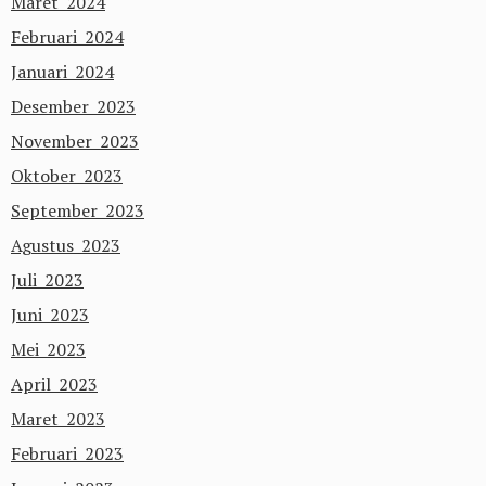
Maret 2024
Februari 2024
Januari 2024
Desember 2023
November 2023
Oktober 2023
September 2023
Agustus 2023
Juli 2023
Juni 2023
Mei 2023
April 2023
Maret 2023
Februari 2023