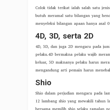
Colok tidak terikat ialah salah satu je
butuh meramal satu bilangan yang hend
menyeleksi bilangan apaan hanya asal 
4D, 3D, serta 2D
4D, 3D, dan juga 2D mengacu pada jumla
pelaku.4D bermakna pelaku wajib mera
keluar, 3D maknanya pelaku harus meram
mengandung arti pemain harus menebak 
Shio
Shio dalam perjudian mengacu pada lam
12 lambang shio yang mewakili tahun l
bersama memilih shio selaku ramalan no