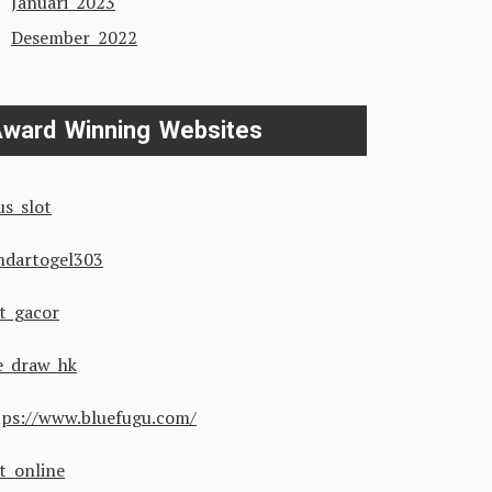
Januari 2023
Desember 2022
ward Winning Websites
us slot
ndartogel303
ot gacor
ve draw hk
tps://www.bluefugu.com/
ot online