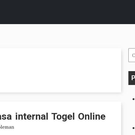
Car
un
P
asa internal Togel Online
oleman