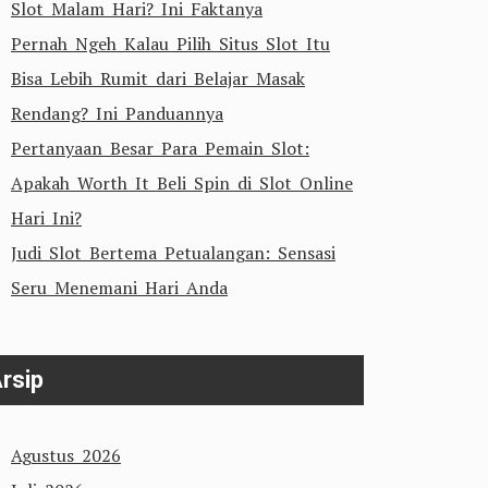
Slot Malam Hari? Ini Faktanya
Pernah Ngeh Kalau Pilih Situs Slot Itu
Bisa Lebih Rumit dari Belajar Masak
Rendang? Ini Panduannya
Pertanyaan Besar Para Pemain Slot:
Apakah Worth It Beli Spin di Slot Online
Hari Ini?
Judi Slot Bertema Petualangan: Sensasi
Seru Menemani Hari Anda
rsip
Agustus 2026