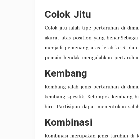
Colok Jitu
Colok jitu ialah tipe pertaruhan di d
akurat atas position yang benar.Sebaga
menjadi pemenang atas letak ke-3, dan 
pemain hendak mengalahkan pertaruhan
Kembang
Kembang ialah jenis pertaruhan di dim
kembang spesifik. Kelompok kembang bias
biru. Partisipan dapat menentukan sala
Kombinasi
Kombinasi merupakan jenis taruhan di l