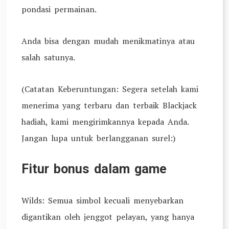
pondasi permainan.
Anda bisa dengan mudah menikmatinya atau
salah satunya.
(Catatan Keberuntungan: Segera setelah kami
menerima yang terbaru dan terbaik Blackjack
hadiah, kami mengirimkannya kepada Anda.
Jangan lupa untuk berlangganan surel:)
Fitur bonus dalam game
Wilds: Semua simbol kecuali menyebarkan
digantikan oleh jenggot pelayan, yang hanya