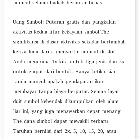
muncul selama hadiah berputar bebas.
Uang Simbol: Putaran gratis dan pangkalan
aktivitas kedua fitur kekayaan simbol.The
signifikansi di dasar aktivitas sekadar bertambah
ketika lima dari a menyortir muncul di slot.
Anda menerima 1x kira untuk tiga jenis dan 5x
untuk empat dari bentuk. Hanya ketika Liar
tanda muncul apakah pendapatan ikon
membayar tanpa biaya berputar. Semua layar
duit simbol kehendak dikumpulkan oleh alam
liar ini, yang juga menawarkan cepat menang.
The dana simbol dapat mewakili terbaru
Taruhan bernilai dari 2x, 5, 10, 15, 20, atau