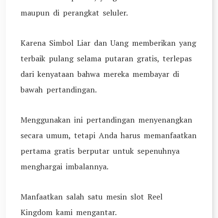
maupun di perangkat seluler.
Karena Simbol Liar dan Uang memberikan yang
terbaik pulang selama putaran gratis, terlepas
dari kenyataan bahwa mereka membayar di
bawah pertandingan.
Menggunakan ini pertandingan menyenangkan
secara umum, tetapi Anda harus memanfaatkan
pertama gratis berputar untuk sepenuhnya
menghargai imbalannya.
Manfaatkan salah satu mesin slot Reel
Kingdom kami mengantar.