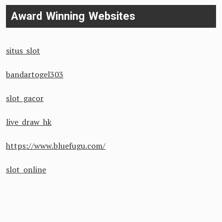
Award Winning Websites
situs slot
bandartogel303
slot gacor
live draw hk
https://www.bluefugu.com/
slot online