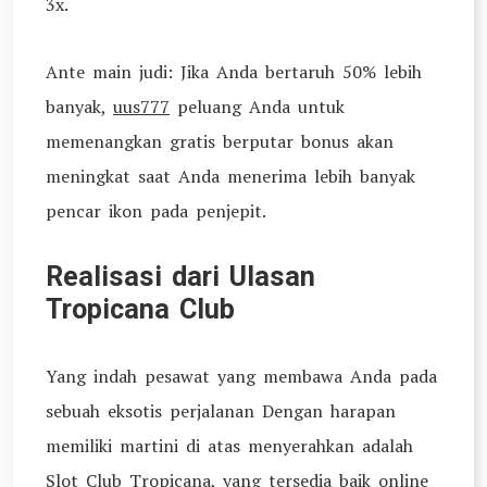
3x.
Ante main judi: Jika Anda bertaruh 50% lebih
banyak,
uus777
peluang Anda untuk
memenangkan gratis berputar bonus akan
meningkat saat Anda menerima lebih banyak
pencar ikon pada penjepit.
Realisasi dari Ulasan
Tropicana Club
Yang indah pesawat yang membawa Anda pada
sebuah eksotis perjalanan Dengan harapan
memiliki martini di atas menyerahkan adalah
Slot Club Tropicana, yang tersedia baik online