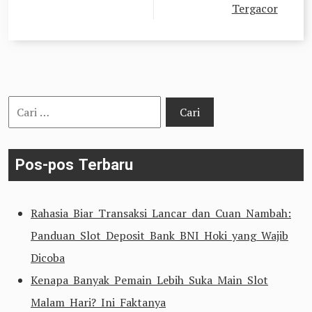
Tergacor
Cari
untuk:
Pos-pos Terbaru
Rahasia Biar Transaksi Lancar dan Cuan Nambah:
Panduan Slot Deposit Bank BNI Hoki yang Wajib
Dicoba
Kenapa Banyak Pemain Lebih Suka Main Slot
Malam Hari? Ini Faktanya