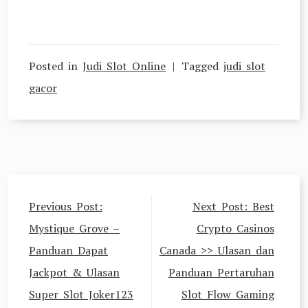
Posted in
Judi Slot Online
Tagged
judi slot
gacor
Navigasi
Previous Post:
Next Post:
Best
pos
Mystique Grove –
Crypto Casinos
Panduan Dapat
Canada >> Ulasan dan
Jackpot & Ulasan
Panduan Pertaruhan
Super Slot Joker123
Slot Flow Gaming