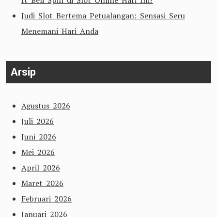
It Beli Spin di Slot Online Hari Ini?
Judi Slot Bertema Petualangan: Sensasi Seru
Menemani Hari Anda
Arsip
Agustus 2026
Juli 2026
Juni 2026
Mei 2026
April 2026
Maret 2026
Februari 2026
Januari 2026