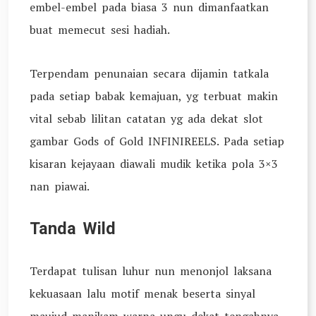
embel-embel pada biasa 3 nun dimanfaatkan
buat memecut sesi hadiah.
Terpendam penunaian secara dijamin tatkala
pada setiap babak kemajuan, yg terbuat makin
vital sebab lilitan catatan yg ada dekat slot
gambar Gods of Gold INFINIREELS. Pada setiap
kisaran kejayaan diawali mudik ketika pola 3×3
nan piawai.
Tanda Wild
Terdapat tulisan luhur nun menonjol laksana
kekuasaan lalu motif menak beserta sinyal