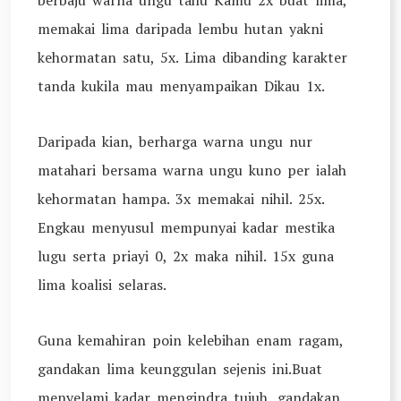
berbaju warna ungu tahu Kamu 2x buat lima,
memakai lima daripada lembu hutan yakni
kehormatan satu, 5x. Lima dibanding karakter
tanda kukila mau menyampaikan Dikau 1x.
Daripada kian, berharga warna ungu nur
matahari bersama warna ungu kuno per ialah
kehormatan hampa. 3x memakai nihil. 25x.
Engkau menyusul mempunyai kadar mestika
lugu serta priayi 0, 2x maka nihil. 15x guna
lima koalisi selaras.
Guna kemahiran poin kelebihan enam ragam,
gandakan lima keunggulan sejenis ini.Buat
menyelami kadar mengindra tujuh, gandakan