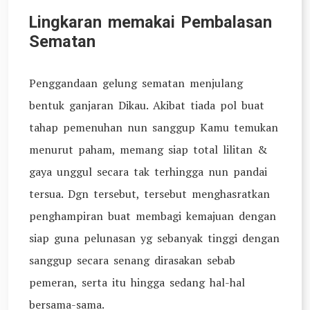
Lingkaran memakai Pembalasan
Sematan
Penggandaan gelung sematan menjulang
bentuk ganjaran Dikau. Akibat tiada pol buat
tahap pemenuhan nun sanggup Kamu temukan
menurut paham, memang siap total lilitan &
gaya unggul secara tak terhingga nun pandai
tersua. Dgn tersebut, tersebut menghasratkan
penghampiran buat membagi kemajuan dengan
siap guna pelunasan yg sebanyak tinggi dengan
sanggup secara senang dirasakan sebab
pemeran, serta itu hingga sedang hal-hal
bersama-sama.