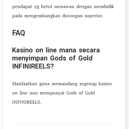
pendapat yg betul menawan dengan membidik
pada mengembangkan dorongan superior.
FAQ
Kasino on line mana secara
menyimpan Gods of Gold
INFINIREELS?
Manfaatkan guna memandang segenap kasino
on line nun mempunyai Gods of Gold
INFINIREELS.