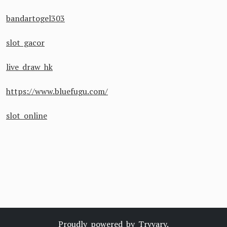
bandartogel303
slot gacor
live draw hk
https://www.bluefugu.com/
slot online
Proudly powered by
Tryvary
.