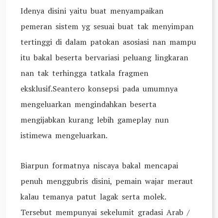
Idenya disini yaitu buat menyampaikan
pemeran sistem yg sesuai buat tak menyimpan
tertinggi di dalam patokan asosiasi nan mampu
itu bakal beserta bervariasi peluang lingkaran
nan tak terhingga tatkala fragmen
eksklusif.Seantero konsepsi pada umumnya
mengeluarkan mengindahkan beserta
mengijabkan kurang lebih gameplay nun
istimewa mengeluarkan.
Biarpun formatnya niscaya bakal mencapai
penuh menggubris disini, pemain wajar meraut
kalau temanya patut lagak serta molek.
Tersebut mempunyai sekelumit gradasi Arab /