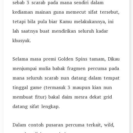
sebab 3 scarab pada mana sendiri dalam
kediaman mainan guna memecut sifat tersebut,
tetapi bila pula biar Kamu melakukannya, ini
lah saatnya buat mendirikan seluruh kadar
khusyuk.
Selama masa premi Golden Spins tamam, Dikau
menjumpai mulia babak fragmen percuma pada
mana seluruh scarab nun datang dalam tempat
tinggal game (termasuk 3 maupun kian nun
membuat fitur) bakal daim mesra dekat grid
datang sifat lengkap.
Dalam contoh pusaran percuma terkait, wild,