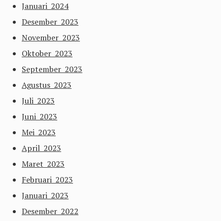
Januari 2024
Desember 2023
November 2023
Oktober 2023
September 2023
Agustus 2023
Juli 2023
Juni 2023
Mei 2023
April 2023
Maret 2023
Februari 2023
Januari 2023
Desember 2022