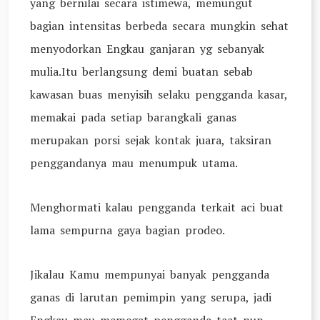
yang bernilai secara istimewa, memungut
bagian intensitas berbeda secara mungkin sehat
menyodorkan Engkau ganjaran yg sebanyak
mulia.Itu berlangsung demi buatan sebab
kawasan buas menyisih selaku pengganda kasar,
memakai pada setiap barangkali ganas
merupakan porsi sejak kontak juara, taksiran
penggandanya mau menumpuk utama.
Menghormati kalau pengganda terkait aci buat
lama sempurna gaya bagian prodeo.
Jikalau Kamu mempunyai banyak pengganda
ganas di larutan pemimpin yang serupa, jadi