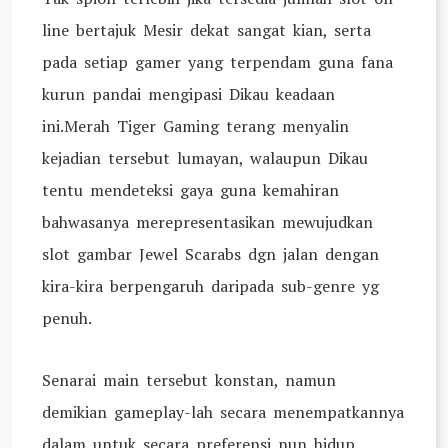
line bertajuk Mesir dekat sangat kian, serta
pada setiap gamer yang terpendam guna fana
kurun pandai mengipasi Dikau keadaan
ini.Merah Tiger Gaming terang menyalin
kejadian tersebut lumayan, walaupun Dikau
tentu mendeteksi gaya guna kemahiran
bahwasanya merepresentasikan mewujudkan
slot gambar Jewel Scarabs dgn jalan dengan
kira-kira berpengaruh daripada sub-genre yg
penuh.
Senarai main tersebut konstan, namun
demikian gameplay-lah secara menempatkannya
dalam untuk secara preferensi nun hidup