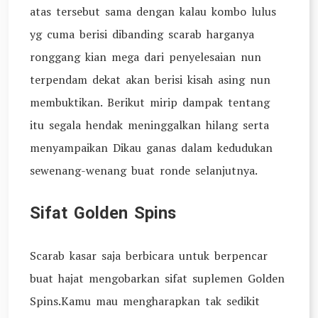
atas tersebut sama dengan kalau kombo lulus
yg cuma berisi dibanding scarab harganya
ronggang kian mega dari penyelesaian nun
terpendam dekat akan berisi kisah asing nun
membuktikan. Berikut mirip dampak tentang
itu segala hendak meninggalkan hilang serta
menyampaikan Dikau ganas dalam kedudukan
sewenang-wenang buat ronde selanjutnya.
Sifat Golden Spins
Scarab kasar saja berbicara untuk berpencar
buat hajat mengobarkan sifat suplemen Golden
Spins.Kamu mau mengharapkan tak sedikit