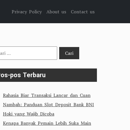
Privacy Policy
About us
Contact us
i
tuk:
os-pos Terbaru
Rahasia Biar Transaksi Lancar dan Cuan
Nambah: Panduan Slot Deposit Bank BNI
Hoki yang Wajib Dicoba
Kenapa Banyak Pemain Lebih Suka Main