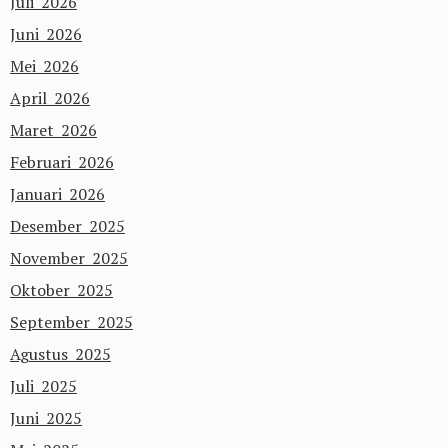
Juli 2026
Juni 2026
Mei 2026
April 2026
Maret 2026
Februari 2026
Januari 2026
Desember 2025
November 2025
Oktober 2025
September 2025
Agustus 2025
Juli 2025
Juni 2025