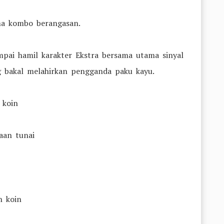
ma kombo berangasan.
mpai hamil karakter Ekstra bersama utama sinyal
g bakal melahirkan pengganda paku kayu.
 koin
aan tunai
n koin