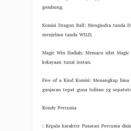
gembung.
Komisi Dragon Ball: Mengindra tanda Dr
menjelma tanda WILD.
Magic Win Hadiah: Memacu sifat Magic
kekayaan tunai instan.
Five of a Kind Komisi: Menangkap lima
ganjaran tepat guna tulisan yg sepatut
Ronde Percuma
: Kepala karakter Pusaran Percuma disi