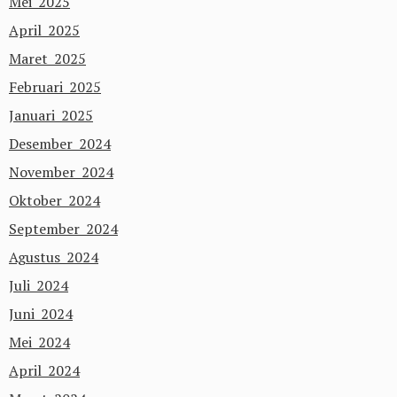
Mei 2025
April 2025
Maret 2025
Februari 2025
Januari 2025
Desember 2024
November 2024
Oktober 2024
September 2024
Agustus 2024
Juli 2024
Juni 2024
Mei 2024
April 2024