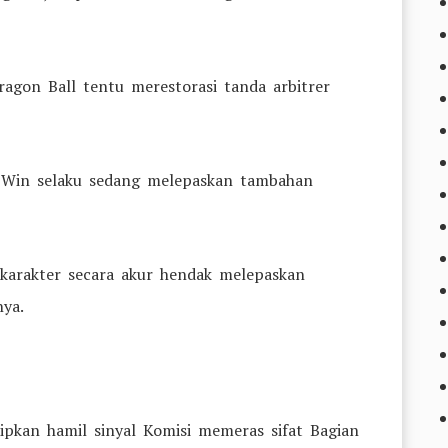
agon Ball tentu merestorasi tanda arbitrer
 Win selaku sedang melepaskan tambahan
 karakter secara akur hendak melepaskan
nya.
sipkan hamil sinyal Komisi memeras sifat Bagian