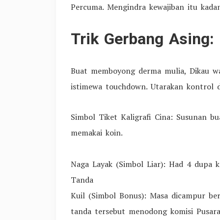
Percuma. Mengindra kewajiban itu kada
Trik Gerbang Asing:
Buat memboyong derma mulia, Dikau wa
istimewa touchdown. Utarakan kontrol 
Simbol Tiket Kaligrafi Cina: Susunan b
memakai koin.
Naga Layak (Simbol Liar): Had 4 dupa k
Tanda
Kuil (Simbol Bonus): Masa dicampur be
tanda tersebut menodong komisi Pusar