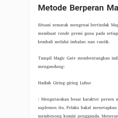
Metode Berperan Ma
Situasi semarak mengenai bertindak Mag
membuat ronde premi guna pada setiap
kembali melalui imbalan nan cantik.
Tampil Magic Gate membentangkan imba
mengandung:
Hadiah Giring-giring Luhur
: Mengutarakan besar karakter persen 
suplemen itu. Pelaku bakal menetapkan 
memboyong komisi pengganda. Menerang