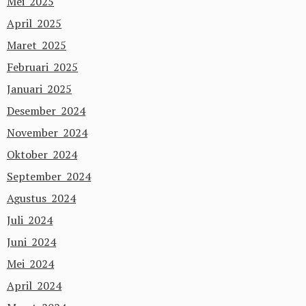
Mei 2025
April 2025
Maret 2025
Februari 2025
Januari 2025
Desember 2024
November 2024
Oktober 2024
September 2024
Agustus 2024
Juli 2024
Juni 2024
Mei 2024
April 2024