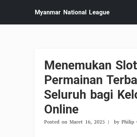
Skip
Myanmar National League
to
content
Menemukan Slot
Permainan Terba
Seluruh bagi Ke
Online
Posted on
Maret 16, 2025
by
Philip