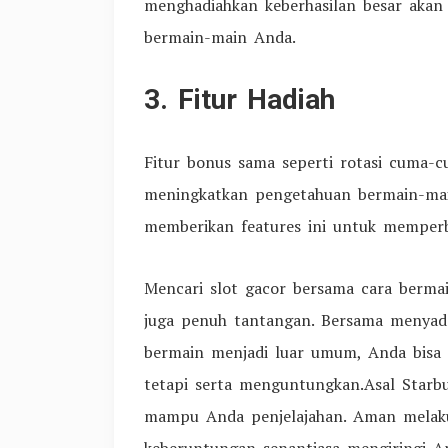
menghadiahkan keberhasilan besar akan 
bermain-main Anda.
3. Fitur Hadiah
Fitur bonus sama seperti rotasi cuma-c
meningkatkan pengetahuan bermain-main
memberikan features ini untuk memper
Mencari slot gacor bersama cara bermai
juga penuh tantangan. Bersama menyad
bermain menjadi luar umum, Anda bisa
tetapi serta menguntungkan.Asal Starbu
mampu Anda penjelajahan. Aman mela