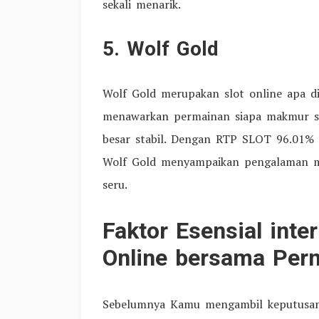
sekali menarik.
5. Wolf Gold
Wolf Gold merupakan slot online apa d
menawarkan permainan siapa makmur se
besar stabil. Dengan RTP SLOT 96.01% d
Wolf Gold menyampaikan pengalaman m
seru.
Faktor Esensial inte
Online bersama Per
Sebelumnya Kamu mengambil keputusan 