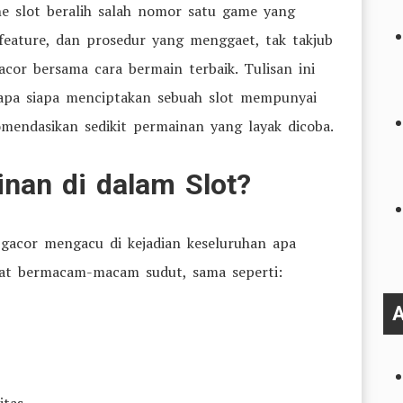
e slot beralih salah nomor satu game yang
 feature, dan prosedur yang menggaet, tak takjub
acor bersama cara bermain terbaik. Tulisan ini
apa siapa menciptakan sebuah slot mempunyai
mendasikan sedikit permainan yang layak dicoba.
nan di dalam Slot?
 gacor mengacu di kejadian keseluruhan apa
uat bermacam-macam sudut, sama seperti:
A