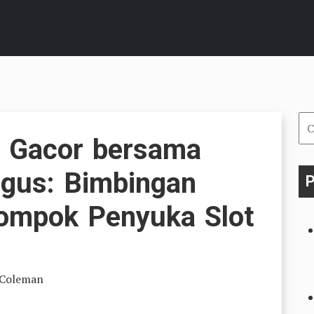
Car
 Gacor bersama
un
gus: Bimbingan
P
lompok Penyuka Slot
 Coleman