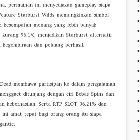
rna, permainan ini menyediakan gameplay siapa
Feature Starburst Wilds memungkinkan simbol
n kesempatan menang yang lebih banyak
h kurang 96.1%, menjadikan Starburst alternatif
i kegembiraan dan peluang berhasil.
 Dead membawa partisipan ke dalam pengalaman
menggaet ditunjang dengan ciri Bebas Spins dan
an keberhasilan. Serta
RTP SLOT
96.21% dan
 ini amat tepat bagi orang-orang itu siapa
antic.