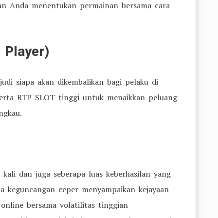
akan Anda menentukan permainan bersama cara
 Player)
udi siapa akan dikembalikan bagi pelaku di
 serta RTP SLOT tinggi untuk menaikkan peluang
ngkau.
 kali dan juga seberapa luas keberhasilan yang
ma keguncangan ceper menyampaikan kejayaan
 online bersama volatilitas tinggian