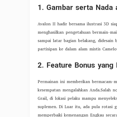
1. Gambar serta Nada
Avalon II hadir bersama ilustrasi 3D s
menghasilkan pengetahuan bermain-main 
sampai latar bagian belakang, didesain
partisipan ke dalam alam mistis Camelo
2. Feature Bonus yang
Permainan ini memberikan bermacam-ma
kesempatan mengalahkan Anda.Salah no.
Grail, di lokasi pelaku mampu menyeleks
suplemen. Di Luar itu, ada pula rotasi
memperbaiki kemenangan Engkau secara 