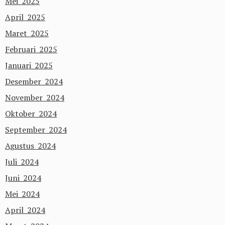
Mei 2025
April 2025
Maret 2025
Februari 2025
Januari 2025
Desember 2024
November 2024
Oktober 2024
September 2024
Agustus 2024
Juli 2024
Juni 2024
Mei 2024
April 2024