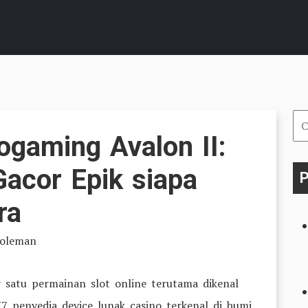
Car
ogaming Avalon II:
un
Gacor Epik siapa
P
ra
Coleman
r satu permainan slot online terutama dikenal
77
penyedia device lunak casino terkenal di bumi.