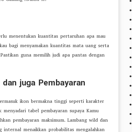
rlu menentukan kuantitas pertaruhan apa mau
kau bagi menyamakan kuantitas mata uang serta
 Pastikan guna memilih judi apa pantas dengan
 dan juga Pembayaran
ermasuk ikon bermakna tinggi seperti karakter
uk menyadari tabel pembayaran supaya Kamu
ahkan pembayaran maksimum. Lambang wild dan
g internal menaikkan probabilitas mengalahkan