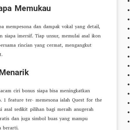
 apa Memukau
iapa mempesona dan dampak vokal yang detail,
siapa imersif. Tiap unsur, memulai asal ikon
 bersama rincian yang cermat, mengangkut
t.
 Menarik
cam ciri bonus siapa bisa meningkatkan
 1 feature ter- memesona ialah Quest for the
i asal sedikit pilihan bagi meraih anugerah
 gratis dan juga simbol buas yang mampu
berarti.