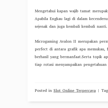
Mengetahui kapan wajib tamat merupaka
Apabila Engkau lagi di dalam kecenderu
sejenak dan juga kembali kembali nanti.
Microgaming Avalon II merupakan perm
perfect di antara grafik apa memukau, f
berhasil yang bermanfaat.Serta topik 
tiap rotasi menyampaikan pengetahuan
Posted in
Slot Online Terpercaya
Ta