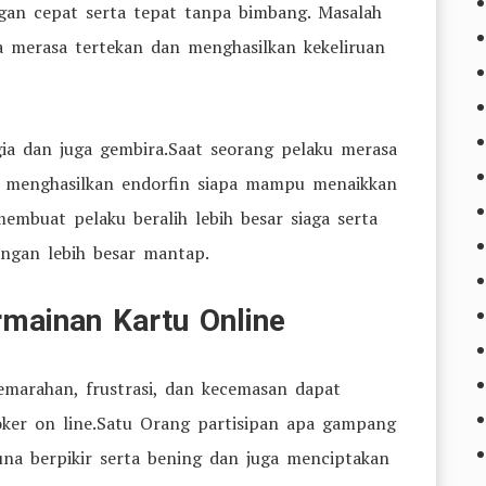
an cepat serta tepat tanpa bimbang. Masalah
 merasa tertekan dan menghasilkan kekeliruan
gia dan juga gembira.Saat seorang pelaku merasa
n menghasilkan endorfin siapa mampu menaikkan
membuat pelaku beralih lebih besar siaga serta
gan lebih besar mantap.
mainan Kartu Online
kemarahan, frustrasi, dan kecemasan dapat
ker on line.Satu Orang partisipan apa gampang
una berpikir serta bening dan juga menciptakan