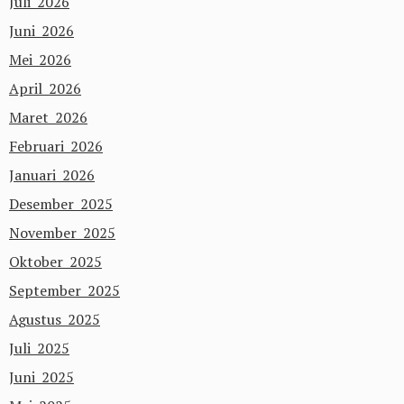
Juli 2026
Juni 2026
Mei 2026
April 2026
Maret 2026
Februari 2026
Januari 2026
Desember 2025
November 2025
Oktober 2025
September 2025
Agustus 2025
Juli 2025
Juni 2025