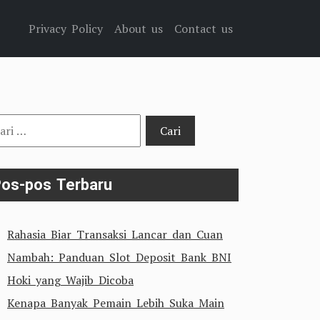
Privacy Policy
About us
Contact us
i
tuk:
os-pos Terbaru
Rahasia Biar Transaksi Lancar dan Cuan
Nambah: Panduan Slot Deposit Bank BNI
Hoki yang Wajib Dicoba
Kenapa Banyak Pemain Lebih Suka Main