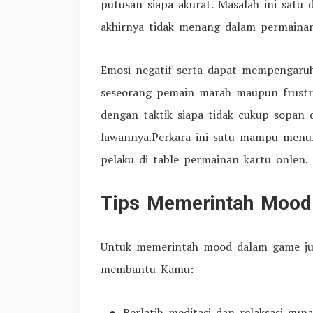
putusan siapa akurat. Masalah ini satu 
akhirnya tidak menang dalam permainan
Emosi negatif serta dapat mempengaruhi
seseorang pemain marah maupun frustr
dengan taktik siapa tidak cukup sopan
lawannya.Perkara ini satu mampu menuru
pelaku di table permainan kartu onlen.
Tips Memerintah Mood
Untuk memerintah mood dalam game judi
membantu Kamu:
Berlatih meditasi dan relaksasi gu