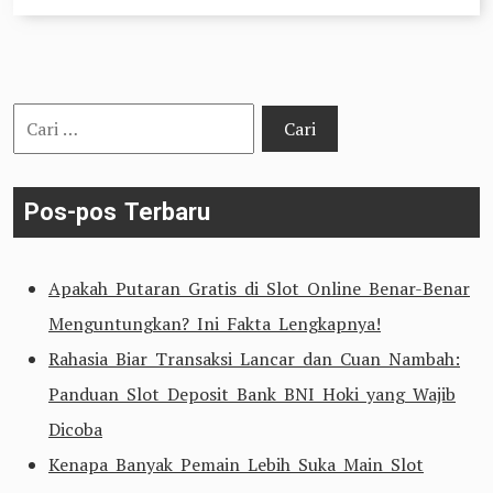
Cari
untuk:
Pos-pos Terbaru
Apakah Putaran Gratis di Slot Online Benar-Benar
Menguntungkan? Ini Fakta Lengkapnya!
Rahasia Biar Transaksi Lancar dan Cuan Nambah:
Panduan Slot Deposit Bank BNI Hoki yang Wajib
Dicoba
Kenapa Banyak Pemain Lebih Suka Main Slot