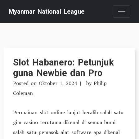
Skip
Myanmar National League
to
content
Slot Habanero: Petunjuk
guna Newbie dan Pro
Posted on
Oktober 1, 2024
by
Philip
Coleman
Permainan slot online lanjut beralih salah satu
gim casino terutama dikenal di semua bumi.
salah satu pemasok alat software apa dikenal