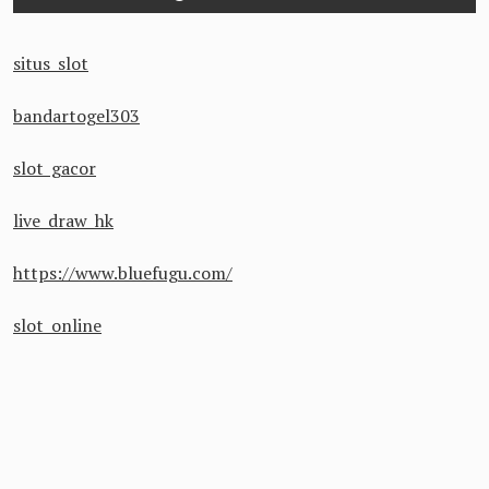
situs slot
bandartogel303
slot gacor
live draw hk
https://www.bluefugu.com/
slot online