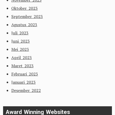
November 2023
Oktober 2023
September 2023
Agustus 2023
Juli 2023
Juni 2023
Mei 2023
April 2023
Maret 2023
Februari 2023
Januari 2023
Desember 2022
Award Winning Websites