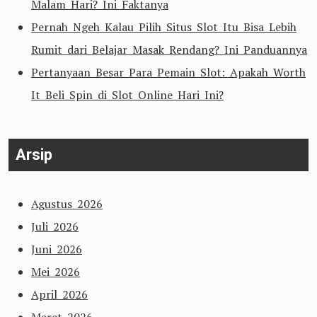
Malam Hari? Ini Faktanya
Pernah Ngeh Kalau Pilih Situs Slot Itu Bisa Lebih
Rumit dari Belajar Masak Rendang? Ini Panduannya
Pertanyaan Besar Para Pemain Slot: Apakah Worth
It Beli Spin di Slot Online Hari Ini?
Arsip
Agustus 2026
Juli 2026
Juni 2026
Mei 2026
April 2026