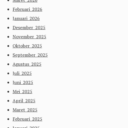
Maret 2026
Februari 2026
Januari 2026
Desember 2025
November 2025
Oktober 2025
September 2025
Agustus 2025
Juli 2025
Juni 2025
Mei 2025
April 2025
Maret 2025
Februari 2025