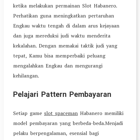
ketika melakukan permainan Slot Habanero.
Perhatikan guna meningkatkan pertaruhan
Engkau waktu tengah di dalam arus kejayaan
dan juga mereduksi judi waktu menderita
kekalahan. Dengan memakai taktik judi yang
tepat, Kamu bisa memperbaiki peluang
mengalahkan Engkau dan mengurangi
kehilangan.
Pelajari Pattern Pembayaran
Setiap game
slot spaceman
Habanero memiliki
model pembayaran yang berbeda-beda.Menjadi
pelaku berpengalaman, esensial bagi