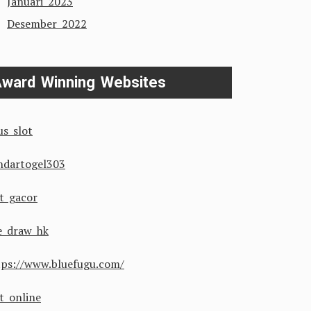
Januari 2023
Desember 2022
ward Winning Websites
us slot
ndartogel303
ot gacor
ve draw hk
tps://www.bluefugu.com/
ot online