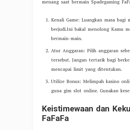
menang saat bermain Spadegaming FaF
Kenali Game: Luangkan masa bagi m
berjudi.Ini bakal menolong Kamu m
bermain-main.
Atur Anggaran: Pilih anggaran sebe
tersebut. Jangan tertarik bagi ber
mencapai limit yang ditentukan.
Utilize Bonus: Melimpah kasino on
guna gim slot online. Gunakan kes
Keistimewaan dan Kek
FaFaFa