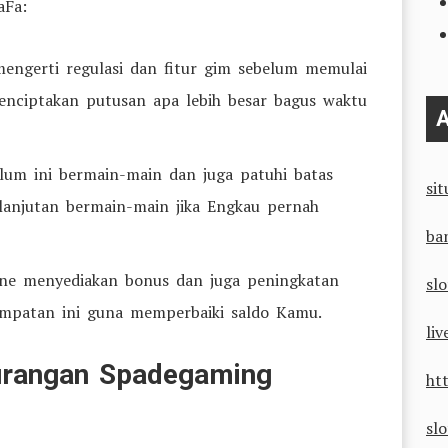
aFa:
engerti regulasi dan fitur gim sebelum memulai
enciptakan putusan apa lebih besar bagus waktu
A
lum ini bermain-main dan juga patuhi batas
sit
kelanjutan bermain-main jika Engkau pernah
ba
line menyediakan bonus dan juga peningkatan
sl
empatan ini guna memperbaiki saldo Kamu.
li
urangan Spadegaming
ht
sl