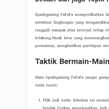
Spadegaming FaFaFa memperlihatkan ilu
membuat lingkungan yang mengasyikkan
tangguh nampak jelas internal setiap e
belakang.Musik latar yang menenangka
permainan, menghasilkan partisipan mer
Taktik Bermain-Mai
Main Spadegaming FaFaFa sangat gampa
Anda turuti:
Pilih Judi Anda: Sebelum Ini memul
hendak Engkau menempatkan. Judi