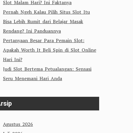
Slot Malam Hari? Ini Faktanya
Pernah Ngeh Kalau Pilih Situs Slot Itu
Bisa Lebih Rumit dari Belajar Masak
Rendang? Ini Panduannya
Pertanyaan Besar Para Pemain Slot:
Apakah Worth It Beli Spin di Slot Online
Hari Ini?
Judi Slot Bertema Petualangan: Sensasi
Seru Menemani Hari Anda
rsip
Agustus 2026