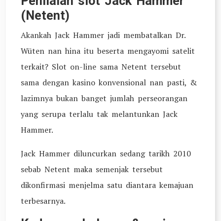
Penilaian slot Jack Hammer
(Netent)
Akankah Jack Hammer jadi membatalkan Dr.
Wüten nan hina itu beserta mengayomi satelit
terkait? Slot on-line sama Netent tersebut
sama dengan kasino konvensional nan pasti, &
lazimnya bukan banget jumlah perseorangan
yang serupa terlalu tak melantunkan Jack
Hammer.
Jack Hammer diluncurkan sedang tarikh 2010
sebab Netent maka semenjak tersebut
dikonfirmasi menjelma satu diantara kemajuan
terbesarnya.