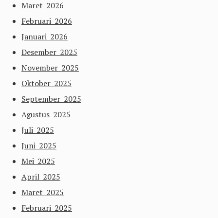
Maret 2026
Februari 2026
Januari 2026
Desember 2025
November 2025
Oktober 2025
September 2025
Agustus 2025
Juli 2025
Juni 2025
Mei 2025
April 2025
Maret 2025
Februari 2025