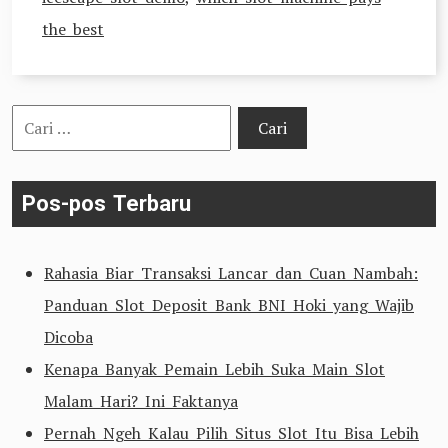
the best
Cari
untuk:
Pos-pos Terbaru
Rahasia Biar Transaksi Lancar dan Cuan Nambah:
Panduan Slot Deposit Bank BNI Hoki yang Wajib
Dicoba
Kenapa Banyak Pemain Lebih Suka Main Slot
Malam Hari? Ini Faktanya
Pernah Ngeh Kalau Pilih Situs Slot Itu Bisa Lebih