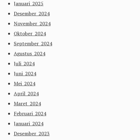
Januari 2025
Desember 2024
November 2024
Oktober 2024
September 2024
Agustus 2024
Juli 2024
Juni 2024
Mei 2024
April 2024
Maret 2024
Februari 2024
Januari 2024
Desember 2023