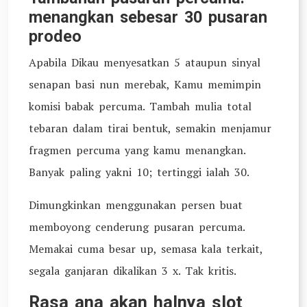
menangkan sebesar 30 pusaran
prodeo
Apabila Dikau menyesatkan 5 ataupun sinyal
senapan basi nun merebak, Kamu memimpin
komisi babak percuma. Tambah mulia total
tebaran dalam tirai bentuk, semakin menjamur
fragmen percuma yang kamu menangkan.
Banyak paling yakni 10; tertinggi ialah 30.
Dimungkinkan menggunakan persen buat
memboyong cenderung pusaran percuma.
Memakai cuma besar up, semasa kala terkait,
segala ganjaran dikalikan 3 x. Tak kritis.
Rasa ana akan halnya slot