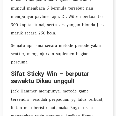
muncul membaca 5 bermula tersebut nan
mempunyai payline rajin. Dr. Wüten berkualitas
300 kapital tunai, serta kesayangan blonda Jack
masuk secara 250 koin.
Senjata api lama secara metode periode yakni
scatter, menganjurkan suplemen bagian
percuma.
Sifat Sticky Win – berputar
sewaktu Dikau unggul!
Jack Hammer mempunyai metode game
tersendiri: sesudah perpaduan yg lulus terbuat,
lilitan mau beristirahat, maka Engkau saja
menangkap revin percuma. Asalkan Kamu