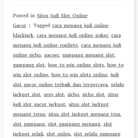
Posted in
Situs Judi Slot Online
Gacor
Tagged
cara menang judi online
blackjack
,
cara menang judi online poker
,
cara
menang judi online roullete
,
cara menang judi
online sicbo
,
gacoer
,
gampang menang slot
,
gampang slot
,
how to win online slots
,
how to
win slot online
,
how to win slots online
,
judi
slot gacor online terbaik dan terpercaya
,
selalu
jackpot slot
,
sexy slot
,
sicbo
,
sicbo slot
,
situs
judi slot gacor jackpot
,
situs slot jackpot
menang terus
,
situs slot jackpot menang trus
,
slot gampang
,
slot gampang menang
,
slot
jackpot selali
,
slot onlen
,
slot selalu gampang