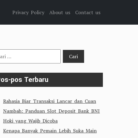
Privacy Policy
About us
Contact us
i
tuk:
os-pos Terbaru
Rahasia Biar Transaksi Lancar dan Cuan
Nambah: Panduan Slot Deposit Bank BNI
Hoki yang Wajib Dicoba
Kenapa Banyak Pemain Lebih Suka Main