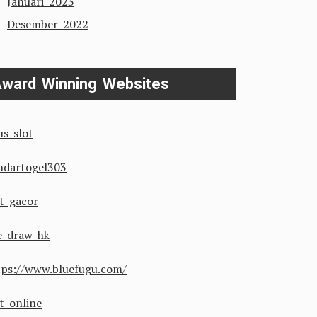
Januari 2023
Desember 2022
ward Winning Websites
us slot
ndartogel303
ot gacor
ve draw hk
tps://www.bluefugu.com/
ot online