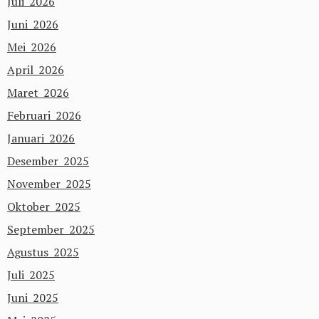
Juli 2026
Juni 2026
Mei 2026
April 2026
Maret 2026
Februari 2026
Januari 2026
Desember 2025
November 2025
Oktober 2025
September 2025
Agustus 2025
Juli 2025
Juni 2025