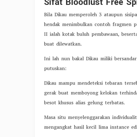
Sifat Bloodlust Free Sp
Bila Dikau memperoleh 3 ataupun sisipan
hendak menimbulkan contoh fragmen pe
II ialah kotak buluh pembawaan, beserta
buat dilewatkan.
Ini lah nun bakal Dikau miliki bersand
putuskan:
Dikau mampu mendeteksi tebaran terse
gerak buat memboyong kelokan terhind
besot khusus alias gelung terbatas.
Masa situ menyelenggarakan individuali
mengangkat hasil kecil lima instance edi