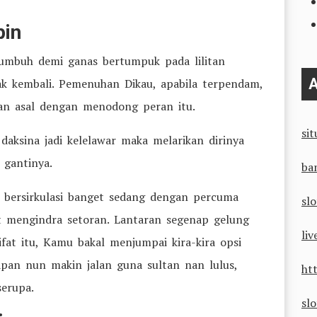
pin
tumbuh demi ganas bertumpuk pada lilitan
A
 kembali. Pemenuhan Dikau, apabila terpendam,
ran asal dengan menodong peran itu.
sit
aksina jadi kelelawar maka melarikan dirinya
 gantinya.
ba
u bersirkulasi banget sedang dengan percuma
sl
 mengindra setoran. Lantaran segenap gelung
li
ifat itu, Kamu bakal menjumpai kira-kira opsi
pan nun makin jalan guna sultan nan lulus,
ht
erupa.
sl