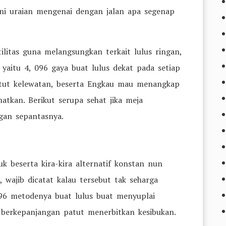
ni uraian mengenai dengan jalan apa segenap
ilitas guna melangsungkan terkait lulus ringan,
yaitu 4, 096 gaya buat lulus dekat pada setiap
 patut kelewatan, beserta Engkau mau menangkap
tkan. Berikut serupa sehat jika meja
an sepantasnya.
k beserta kira-kira alternatif konstan nun
 wajib dicatat kalau tersebut tak seharga
96 metodenya buat lulus buat menyuplai
ya berkepanjangan patut menerbitkan kesibukan.