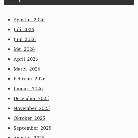
Agustus 2026
Juli 2026
Juni 2026
Mei 2026
April 2026
Maret 2026
Februari 2026
Januari 2026
Desember 2025
November 2025
Oktober 2025
September 2025
Agustus 2025