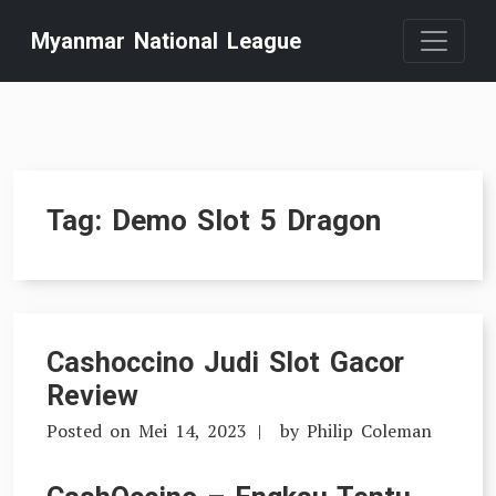
Skip
Myanmar National League
to
content
Tag:
Demo Slot 5 Dragon
Cashoccino Judi Slot Gacor
Review
Posted on
Mei 14, 2023
by
Philip Coleman