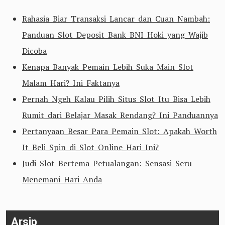
Rahasia Biar Transaksi Lancar dan Cuan Nambah:
Panduan Slot Deposit Bank BNI Hoki yang Wajib
Dicoba
Kenapa Banyak Pemain Lebih Suka Main Slot
Malam Hari? Ini Faktanya
Pernah Ngeh Kalau Pilih Situs Slot Itu Bisa Lebih
Rumit dari Belajar Masak Rendang? Ini Panduannya
Pertanyaan Besar Para Pemain Slot: Apakah Worth
It Beli Spin di Slot Online Hari Ini?
Judi Slot Bertema Petualangan: Sensasi Seru
Menemani Hari Anda
Arsip