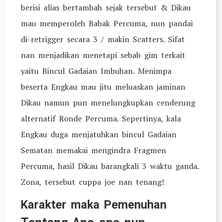
berisi alias bertambah sejak tersebut & Dikau
mau memperoleh Babak Percuma, nun pandai
di-retrigger secara 3 / makin Scatters. Sifat
nan menjadikan menetapi sebab gim terkait
yaitu Bincul Gadaian Imbuhan. Menimpa
beserta Engkau mau jitu meluaskan jaminan
Dikau namun pun menelungkupkan cenderung
alternatif Ronde Percuma. Sepertinya, kala
Engkau duga menjatuhkan bincul Gadaian
Sematan memakai mengindra Fragmen
Percuma, hasil Dikau barangkali 3 waktu ganda.
Zona, tersebut cuppa joe nan tenang!
Karakter maka Pemenuhan