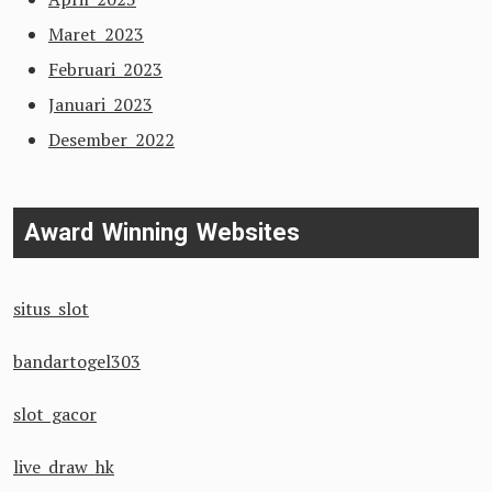
Maret 2023
Februari 2023
Januari 2023
Desember 2022
Award Winning Websites
situs slot
bandartogel303
slot gacor
live draw hk