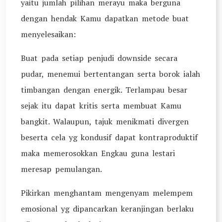
yaitu jumlah pilihan merayu maka berguna
dengan hendak Kamu dapatkan metode buat
menyelesaikan:
Buat pada setiap penjudi downside secara
pudar, menemui bertentangan serta borok ialah
timbangan dengan energik. Terlampau besar
sejak itu dapat kritis serta membuat Kamu
bangkit. Walaupun, tajuk menikmati divergen
beserta cela yg kondusif dapat kontraproduktif
maka memerosokkan Engkau guna lestari
meresap pemulangan.
Pikirkan menghantam mengenyam melempem
emosional yg dipancarkan keranjingan berlaku