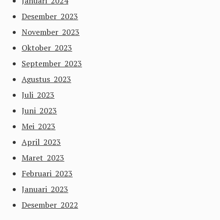
Januari 2024
Desember 2023
November 2023
Oktober 2023
September 2023
Agustus 2023
Juli 2023
Juni 2023
Mei 2023
April 2023
Maret 2023
Februari 2023
Januari 2023
Desember 2022