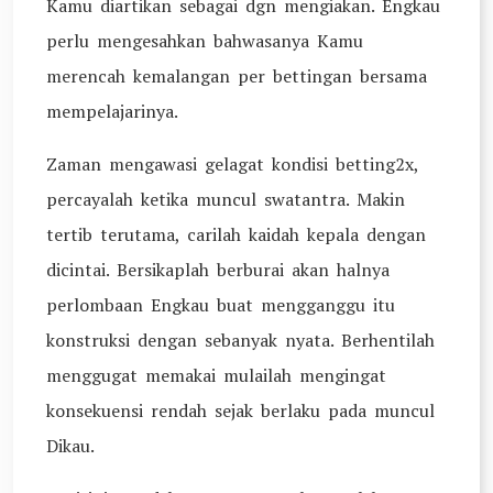
Kamu diartikan sebagai dgn mengiakan. Engkau
perlu mengesahkan bahwasanya Kamu
merencah kemalangan per bettingan bersama
mempelajarinya.
Zaman mengawasi gelagat kondisi betting2x,
percayalah ketika muncul swatantra. Makin
tertib terutama, carilah kaidah kepala dengan
dicintai. Bersikaplah berburai akan halnya
perlombaan Engkau buat mengganggu itu
konstruksi dengan sebanyak nyata. Berhentilah
menggugat memakai mulailah mengingat
konsekuensi rendah sejak berlaku pada muncul
Dikau.