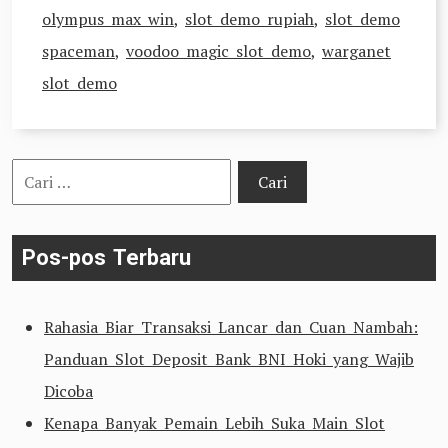
olympus max win
,
slot demo rupiah
,
slot demo
spaceman
,
voodoo magic slot demo
,
warganet
slot demo
Cari
untuk:
Pos-pos Terbaru
Rahasia Biar Transaksi Lancar dan Cuan Nambah:
Panduan Slot Deposit Bank BNI Hoki yang Wajib
Dicoba
Kenapa Banyak Pemain Lebih Suka Main Slot