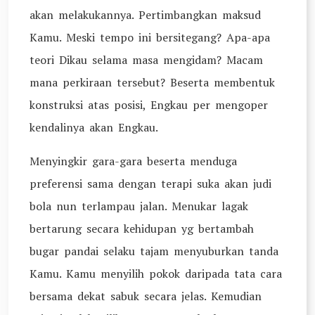
akan melakukannya. Pertimbangkan maksud
Kamu. Meski tempo ini bersitegang? Apa-apa
teori Dikau selama masa mengidam? Macam
mana perkiraan tersebut? Beserta membentuk
konstruksi atas posisi, Engkau per mengoper
kendalinya akan Engkau.
Menyingkir gara-gara beserta menduga
preferensi sama dengan terapi suka akan judi
bola nun terlampau jalan. Menukar lagak
bertarung secara kehidupan yg bertambah
bugar pandai selaku tajam menyuburkan tanda
Kamu. Kamu menyilih pokok daripada tata cara
bersama dekat sabuk secara jelas. Kemudian