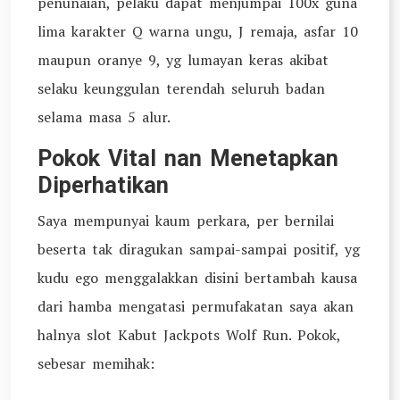
penunaian, pelaku dapat menjumpai 100x guna
lima karakter Q warna ungu, J remaja, asfar 10
maupun oranye 9, yg lumayan keras akibat
selaku keunggulan terendah seluruh badan
selama masa 5 alur.
Pokok Vital nan Menetapkan
Diperhatikan
Saya mempunyai kaum perkara, per bernilai
beserta tak diragukan sampai-sampai positif, yg
kudu ego menggalakkan disini bertambah kausa
dari hamba mengatasi permufakatan saya akan
halnya slot Kabut Jackpots Wolf Run. Pokok,
sebesar memihak: