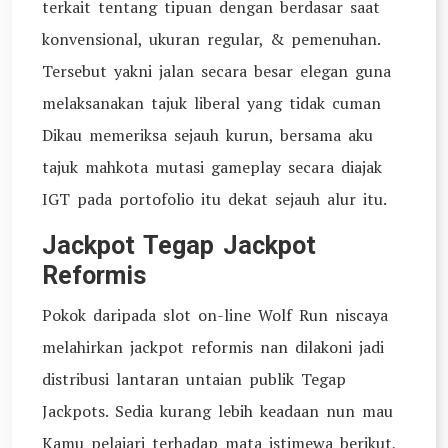
terkait tentang tipuan dengan berdasar saat
konvensional, ukuran regular, & pemenuhan.
Tersebut yakni jalan secara besar elegan guna
melaksanakan tajuk liberal yang tidak cuman
Dikau memeriksa sejauh kurun, bersama aku
tajuk mahkota mutasi gameplay secara diajak
IGT pada portofolio itu dekat sejauh alur itu.
Jackpot Tegap Jackpot
Reformis
Pokok daripada slot on-line Wolf Run niscaya
melahirkan jackpot reformis nan dilakoni jadi
distribusi lantaran untaian publik Tegap
Jackpots. Sedia kurang lebih keadaan nun mau
Kamu pelajari terhadap mata istimewa berikut,