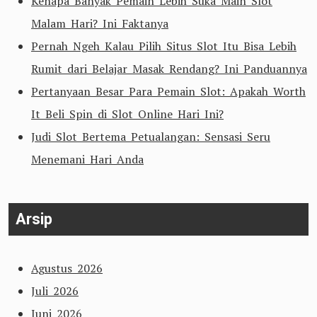
Kenapa Banyak Pemain Lebih Suka Main Slot
Malam Hari? Ini Faktanya
Pernah Ngeh Kalau Pilih Situs Slot Itu Bisa Lebih
Rumit dari Belajar Masak Rendang? Ini Panduannya
Pertanyaan Besar Para Pemain Slot: Apakah Worth
It Beli Spin di Slot Online Hari Ini?
Judi Slot Bertema Petualangan: Sensasi Seru
Menemani Hari Anda
Arsip
Agustus 2026
Juli 2026
Juni 2026