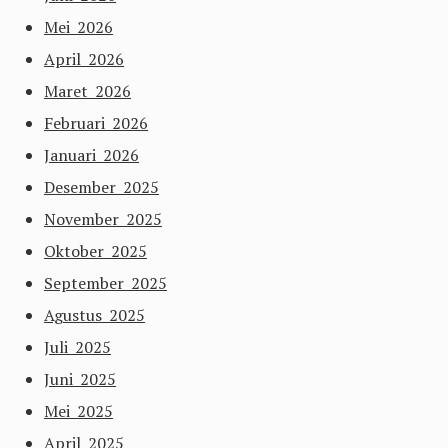
Mei 2026
April 2026
Maret 2026
Februari 2026
Januari 2026
Desember 2025
November 2025
Oktober 2025
September 2025
Agustus 2025
Juli 2025
Juni 2025
Mei 2025
April 2025