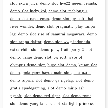
slot extra juice
,
demo slot live22 queen femida
,
demo slot lucky koi
,
demo slot mahjong 1
,
demo slot naga emas
,
demo slot pg soft thai
river wonder
,
demo slot pragmatic play tanpa
lag
,
demo slot rise of samurai megaways
,
demo
slot tanpa daftar
,
demo slot wwg indonesia
,
extra chilli slot demo play
,
fruit party 2 slot
demo
,
game demo slot pg soft
,
gate of
olympus demo slot
,
hugo slot demo
,
kaisar slot
demo
,
pola yang bagus main slot
,
slot aztec
demo rupiah
,
slot demo ga ngelag
,
slot demo
gratis spadegaming
,
slot demo mirip asli
pgsoft
,
slot demo red tiger
,
slot demo roma
,
slot demo yang lancar
,
slot starlight princess