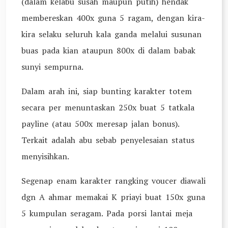
(dalam kelabu susah maupun putih) hendak
membereskan 400x guna 5 ragam, dengan kira-
kira selaku seluruh kala ganda melalui susunan
buas pada kian ataupun 800x di dalam babak
sunyi sempurna.
Dalam arah ini, siap bunting karakter totem
secara per menuntaskan 250x buat 5 tatkala
payline (atau 500x meresap jalan bonus).
Terkait adalah abu sebab penyelesaian status
menyisihkan.
Segenap enam karakter rangking voucer diawali
dgn A ahmar memakai K priayi buat 150x guna
5 kumpulan seragam. Pada porsi lantai meja