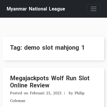
Skip
Myanmar National League
to
content
Tag:
demo slot mahjong 1
Megajackpots Wolf Run Slot
Online Review
Posted on
Februari 23, 2023
by
Philip
Coleman