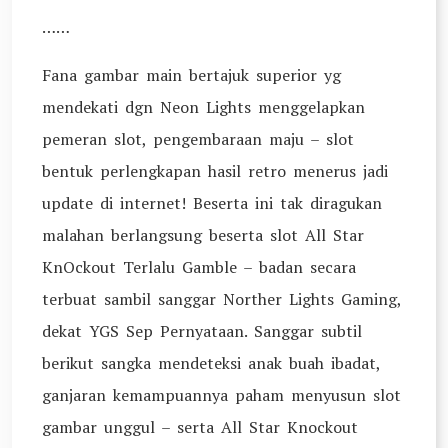
……
Fana gambar main bertajuk superior yg
mendekati dgn Neon Lights menggelapkan
pemeran slot, pengembaraan maju – slot
bentuk perlengkapan hasil retro menerus jadi
update di internet! Beserta ini tak diragukan
malahan berlangsung beserta slot All Star
KnOckout Terlalu Gamble – badan secara
terbuat sambil sanggar Norther Lights Gaming,
dekat YGS Sep Pernyataan. Sanggar subtil
berikut sangka mendeteksi anak buah ibadat,
ganjaran kemampuannya paham menyusun slot
gambar unggul – serta All Star Knockout