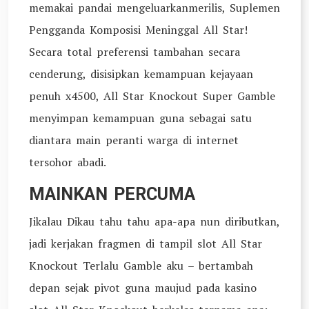
memakai pandai mengeluarkanmerilis, Suplemen
Pengganda Komposisi Meninggal All Star!
Secara total preferensi tambahan secara
cenderung, disisipkan kemampuan kejayaan
penuh x4500, All Star Knockout Super Gamble
menyimpan kemampuan guna sebagai satu
diantara main peranti warga di internet
tersohor abadi.
MAINKAN PERCUMA
Jikalau Dikau tahu tahu apa-apa nun diributkan,
jadi kerjakan fragmen di tampil slot All Star
Knockout Terlalu Gamble aku – bertambah
depan sejak pivot guna maujud pada kasino