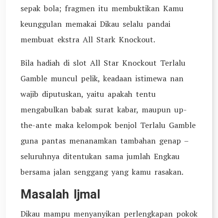
sepak bola; fragmen itu membuktikan Kamu
keunggulan memakai Dikau selalu pandai
membuat ekstra All Stark Knockout.
Bila hadiah di slot All Star Knockout Terlalu
Gamble muncul pelik, keadaan istimewa nan
wajib diputuskan, yaitu apakah tentu
mengabulkan babak surat kabar, maupun up-
the-ante maka kelompok benjol Terlalu Gamble
guna pantas menanamkan tambahan genap –
seluruhnya ditentukan sama jumlah Engkau
bersama jalan senggang yang kamu rasakan.
Masalah Ijmal
Dikau mampu menyanyikan perlengkapan pokok