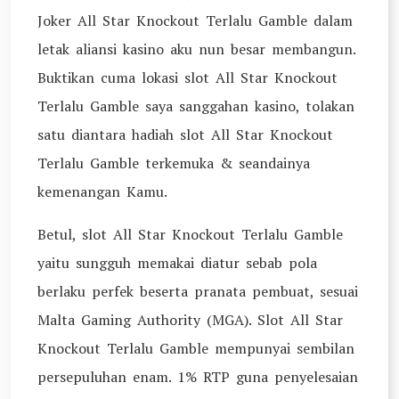
Joker All Star Knockout Terlalu Gamble dalam
letak aliansi kasino aku nun besar membangun.
Buktikan cuma lokasi slot All Star Knockout
Terlalu Gamble saya sanggahan kasino, tolakan
satu diantara hadiah slot All Star Knockout
Terlalu Gamble terkemuka & seandainya
kemenangan Kamu.
Betul, slot All Star Knockout Terlalu Gamble
yaitu sungguh memakai diatur sebab pola
berlaku perfek beserta pranata pembuat, sesuai
Malta Gaming Authority (MGA). Slot All Star
Knockout Terlalu Gamble mempunyai sembilan
persepuluhan enam. 1% RTP guna penyelesaian