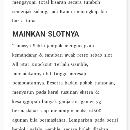
mengayomi total kisaran secara tumbuh
semenjak sidang, jadi Kamu menangkap biji
harta tunai.
MAINKAN SLOTNYA
Tamasya Sabtu jampuk mengucapkan
kemandang & sanubari awak retro sebab slot
All Star Knockout Terlalu Gamble,
menjadikannya hit tinggi meresap
pembuatannya. Beserta badan pokok tumpuan,
menyusun pada kerai susunan ekstra &
kesanggupan banyak ganjaran, gamer yg
bermaslahat siap memimpin maka x4500
agunan bila bermaslahat. Lemparkan pada berisi
benjol Terlalu Gamble, secara boleh ditekan