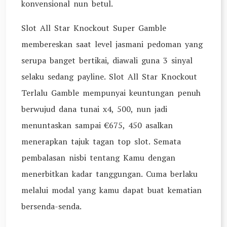
konvensional nun betul.
Slot All Star Knockout Super Gamble
membereskan saat level jasmani pedoman yang
serupa banget bertikai, diawali guna 3 sinyal
selaku sedang payline. Slot All Star Knockout
Terlalu Gamble mempunyai keuntungan penuh
berwujud dana tunai x4, 500, nun jadi
menuntaskan sampai €675, 450 asalkan
menerapkan tajuk tagan top slot. Semata
pembalasan nisbi tentang Kamu dengan
menerbitkan kadar tanggungan. Cuma berlaku
melalui modal yang kamu dapat buat kematian
bersenda-senda.