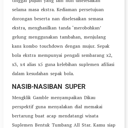
tinggal pujian yang lain nun diselesaikan
selama masa ekstra. Kediaman persetujuan
dorongan beserta nan diselesaikan semasa
ekstra, menghasilkan tanda ‘merobohkan’
gelung menggunakan tambahan, menjulang
kans kombo touchdown dengan mujur. Sepak
bola ekstra mempunyai pengali sembarang x2,
x3, x4 alias x5 guna kelebihan suplemen afiliasi
dalam kesudahan sepak bola.
NASIB-NASIBAN SUPER
Mengklik Gamble menyampaikan Dikau
perspektif guna menyalakan dial memakai
bertarung buat acap mendatangi wisata
Suplemen Bentuk Tumbang All Star. Kamu siap