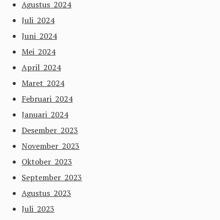
Agustus 2024
Juli 2024
Juni 2024
Mei 2024
April 2024
Maret 2024
Februari 2024
Januari 2024
Desember 2023
November 2023
Oktober 2023
September 2023
Agustus 2023
Juli 2023