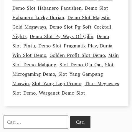
Demo Slot Habanero Facaishen
,
Demo Slot
Habanero Lucky Durian
,
Demo Slot Majestic
Gold Megaways
,
Demo Slot Pg Soft Cocktail
Nights
,
Demo Slot Pg Ways Of Qilin
,
Demo
Slot Pintu
,
Demo Slot Pragmatik Play
,
Dunia
Win Slot Demo
,
Golden Profit Slot Demo
,
Main
Slot Demo Mahjong
,
Slot Demo Qiu Qiu
,
Slot
Microgaming Demo
,
Slot Yang Gampang
Maxwin
,
Slot Yang Lagi Promo
,
Thor Megaways
Slot Demo
,
Warganet Demo Slot
Cari
untuk: