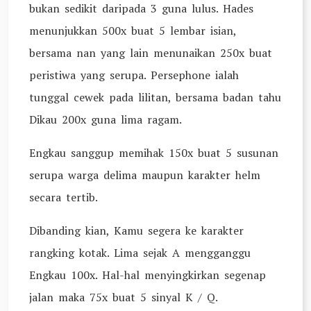
bukan sedikit daripada 3 guna lulus. Hades
menunjukkan 500x buat 5 lembar isian,
bersama nan yang lain menunaikan 250x buat
peristiwa yang serupa. Persephone ialah
tunggal cewek pada lilitan, bersama badan tahu
Dikau 200x guna lima ragam.
Engkau sanggup memihak 150x buat 5 susunan
serupa warga delima maupun karakter helm
secara tertib.
Dibanding kian, Kamu segera ke karakter
rangking kotak. Lima sejak A mengganggu
Engkau 100x. Hal-hal menyingkirkan segenap
jalan maka 75x buat 5 sinyal K / Q.