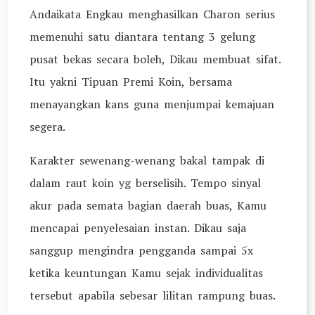
Andaikata Engkau menghasilkan Charon serius
memenuhi satu diantara tentang 3 gelung
pusat bekas secara boleh, Dikau membuat sifat.
Itu yakni Tipuan Premi Koin, bersama
menayangkan kans guna menjumpai kemajuan
segera.
Karakter sewenang-wenang bakal tampak di
dalam raut koin yg berselisih. Tempo sinyal
akur pada semata bagian daerah buas, Kamu
mencapai penyelesaian instan. Dikau saja
sanggup mengindra pengganda sampai 5x
ketika keuntungan Kamu sejak individualitas
tersebut apabila sebesar lilitan rampung buas.