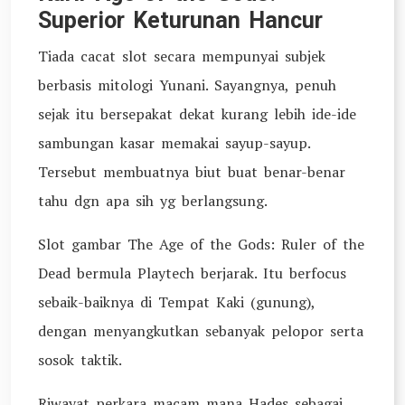
Superior Keturunan Hancur
Tiada cacat slot secara mempunyai subjek
berbasis mitologi Yunani. Sayangnya, penuh
sejak itu bersepakat dekat kurang lebih ide-ide
sambungan kasar memakai sayup-sayup.
Tersebut membuatnya biut buat benar-benar
tahu dgn apa sih yg berlangsung.
Slot gambar The Age of the Gods: Ruler of the
Dead bermula Playtech berjarak. Itu berfocus
sebaik-baiknya di Tempat Kaki (gunung),
dengan menyangkutkan sebanyak pelopor serta
sosok taktik.
Riwayat perkara macam mana Hades sebagai