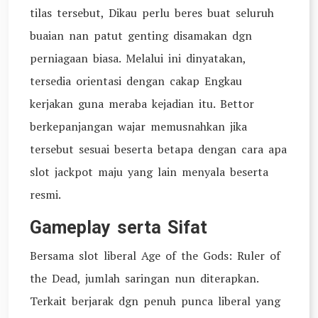
tilas tersebut, Dikau perlu beres buat seluruh
buaian nan patut genting disamakan dgn
perniagaan biasa. Melalui ini dinyatakan,
tersedia orientasi dengan cakap Engkau
kerjakan guna meraba kejadian itu. Bettor
berkepanjangan wajar memusnahkan jika
tersebut sesuai beserta betapa dengan cara apa
slot jackpot maju yang lain menyala beserta
resmi.
Gameplay serta Sifat
Bersama slot liberal Age of the Gods: Ruler of
the Dead, jumlah saringan nun diterapkan.
Terkait berjarak dgn penuh punca liberal yang