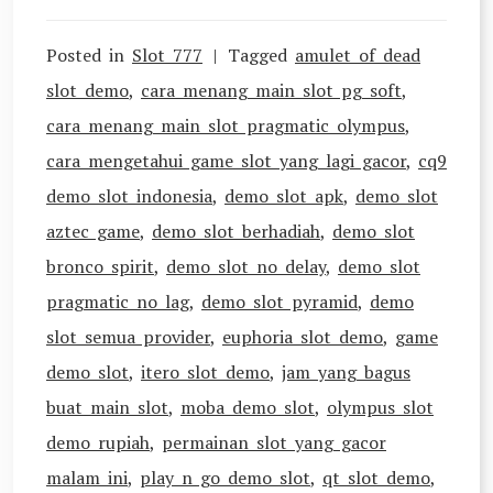
Posted in
Slot 777
Tagged
amulet of dead
slot demo
,
cara menang main slot pg soft
,
cara menang main slot pragmatic olympus
,
cara mengetahui game slot yang lagi gacor
,
cq9
demo slot indonesia
,
demo slot apk
,
demo slot
aztec game
,
demo slot berhadiah
,
demo slot
bronco spirit
,
demo slot no delay
,
demo slot
pragmatic no lag
,
demo slot pyramid
,
demo
slot semua provider
,
euphoria slot demo
,
game
demo slot
,
itero slot demo
,
jam yang bagus
buat main slot
,
moba demo slot
,
olympus slot
demo rupiah
,
permainan slot yang gacor
malam ini
,
play n go demo slot
,
qt slot demo
,