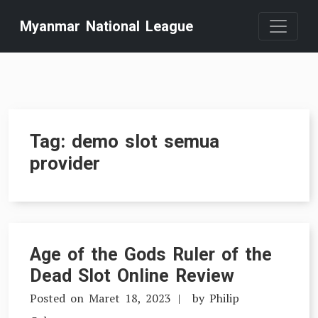
Skip
Myanmar National League
to
content
Tag:
demo slot semua
provider
Age of the Gods Ruler of the
Dead Slot Online Review
Posted on
Maret 18, 2023
by
Philip