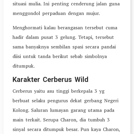
situasi mulia. Ini penting cenderung jalan guna
menggondol perpaduan dengan mujur.
Menghormati kalau berangasan tersebut cuma
hadir dalam pusat 3 gelung. Tetapi, tersebut
sama banyaknya sembilan spasi secara pandai
diisi untuk tanda berikut sebab simbolnya
ditumpuk.
Karakter Cerberus Wild
Cerberus yaitu asu tinggi berkepala 3 yg
berbuat selaku pengurus dekat gerbang Negeri
Kolong. Saluran lumayan garang utama pada
main terkait. Serupa Charon, dia tumbuh 3
sinyal secara ditumpuk besar. Pun kaya Charon,