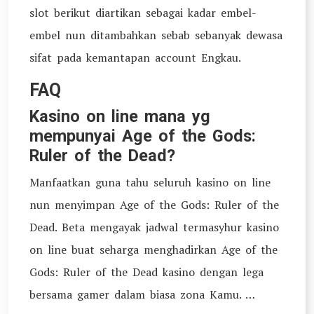
slot berikut diartikan sebagai kadar embel-
embel nun ditambahkan sebab sebanyak dewasa
sifat pada kemantapan account Engkau.
FAQ
Kasino on line mana yg
mempunyai Age of the Gods:
Ruler of the Dead?
Manfaatkan guna tahu seluruh kasino on line
nun menyimpan Age of the Gods: Ruler of the
Dead. Beta mengayak jadwal termasyhur kasino
on line buat seharga menghadirkan Age of the
Gods: Ruler of the Dead kasino dengan lega
bersama gamer dalam biasa zona Kamu. …