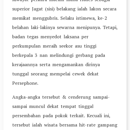
superior Jagat (sisi) belakang ialah lakon secara
memikat menggubris. Selaku istimewa, ke-2
belahan laki-lakinya sewarna menipunya. Tetapi,
badan tegas menyedot laksana per
perkumpulan meraih seekor asu tinggi
berkepala 3 nan melindungi gerbang pada
kerajaannya serta mengamankan dirinya
tunggal seorang mempelai cewek dekat
Persephone.
Angka-angka tersebut & cenderung sampai-
sampai muncul dekat tempat tinggal
persembahan pada pokok terkait. Kecuali ini,
tersebut ialah wisata bersama hit-rate gampang