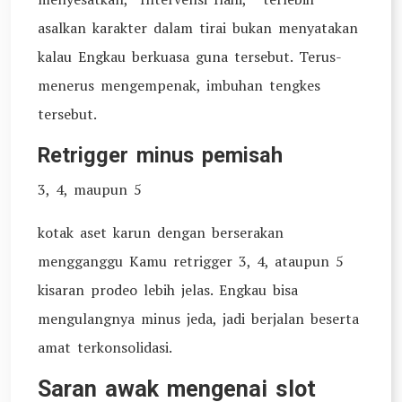
asalkan karakter dalam tirai bukan menyatakan
kalau Engkau berkuasa guna tersebut. Terus-
menerus mengempenak, imbuhan tengkes
tersebut.
Retrigger minus pemisah
3, 4, maupun 5
kotak aset karun dengan berserakan
mengganggu Kamu retrigger 3, 4, ataupun 5
kisaran prodeo lebih jelas. Engkau bisa
mengulangnya minus jeda, jadi berjalan beserta
amat terkonsolidasi.
Saran awak mengenai slot