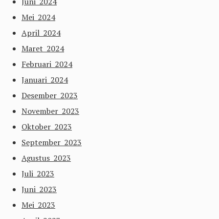
Juni 2024
Mei 2024
April 2024
Maret 2024
Februari 2024
Januari 2024
Desember 2023
November 2023
Oktober 2023
September 2023
Agustus 2023
Juli 2023
Juni 2023
Mei 2023