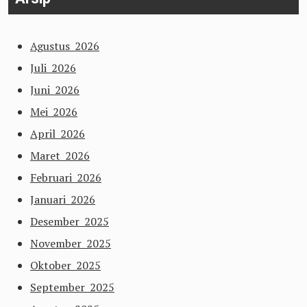
Agustus 2026
Juli 2026
Juni 2026
Mei 2026
April 2026
Maret 2026
Februari 2026
Januari 2026
Desember 2025
November 2025
Oktober 2025
September 2025