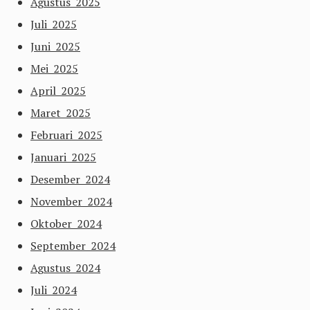
Agustus 2025
Juli 2025
Juni 2025
Mei 2025
April 2025
Maret 2025
Februari 2025
Januari 2025
Desember 2024
November 2024
Oktober 2024
September 2024
Agustus 2024
Juli 2024