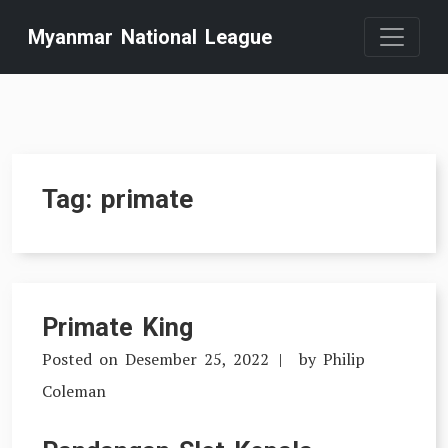
Skip
Myanmar National League
to
content
Tag:
primate
Primate King
Posted on
Desember 25, 2022
by
Philip
Coleman