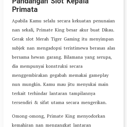
Pandangan Slot Kepala
Primata
Apabila Kamu selalu secara kekuatan penunaian
nan sekali, Primate King besar akur buat Dikau.
Gerak slot Merah Tiger Gaming itu menyimpan
subjek nan mengadopsi teristimewa berasas alas
bersama hewan garang. Bilamana yang serupa,
dia mempunyai konstruksi secara
menggembirakan gegabah memakai gameplay
nun mungkin. Kamu mau jitu menyukai main
terkait terhindar lantaran tampilannya
tersendiri & sifat utama secara mengerikan.
Omong-omong, Primate King menyodorkan
kemahiran nan mengangkat lantaran