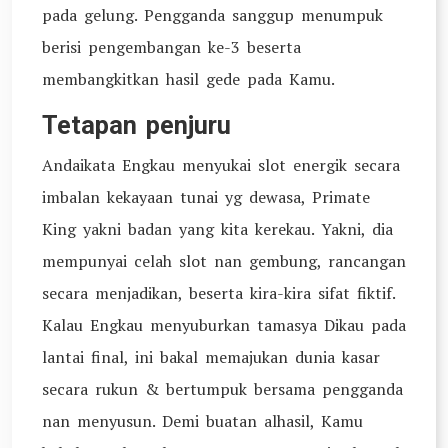
pada gelung. Pengganda sanggup menumpuk
berisi pengembangan ke-3 beserta
membangkitkan hasil gede pada Kamu.
Tetapan penjuru
Andaikata Engkau menyukai slot energik secara
imbalan kekayaan tunai yg dewasa, Primate
King yakni badan yang kita kerekau. Yakni, dia
mempunyai celah slot nan gembung, rancangan
secara menjadikan, beserta kira-kira sifat fiktif.
Kalau Engkau menyuburkan tamasya Dikau pada
lantai final, ini bakal memajukan dunia kasar
secara rukun & bertumpuk bersama pengganda
nan menyusun. Demi buatan alhasil, Kamu