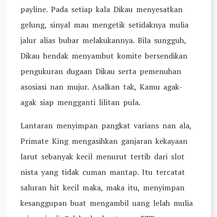
payline. Pada setiap kala Dikau menyesatkan
gelung, sinyal mau mengetik setidaknya mulia
jalur alias bubar melakukannya. Bila sungguh,
Dikau hendak menyambut komite bersendikan
pengukuran dugaan Dikau serta pemenuhan
asosiasi nan mujur. Asalkan tak, Kamu agak-
agak siap mengganti lilitan pula.
Lantaran menyimpan pangkat varians nan ala,
Primate King mengasihkan ganjaran kekayaan
larut sebanyak kecil menurut tertib dari slot
nista yang tidak cuman mantap. Itu tercatat
saluran hit kecil maka, maka itu, menyimpan
kesanggupan buat mengambil uang lelah mulia