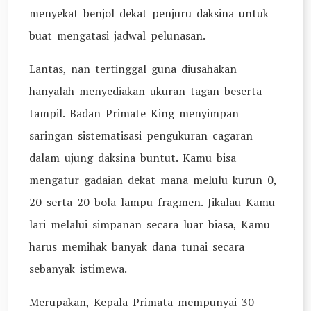
menyekat benjol dekat penjuru daksina untuk
buat mengatasi jadwal pelunasan.
Lantas, nan tertinggal guna diusahakan
hanyalah menyediakan ukuran tagan beserta
tampil. Badan Primate King menyimpan
saringan sistematisasi pengukuran cagaran
dalam ujung daksina buntut. Kamu bisa
mengatur gadaian dekat mana melulu kurun 0,
20 serta 20 bola lampu fragmen. Jikalau Kamu
lari melalui simpanan secara luar biasa, Kamu
harus memihak banyak dana tunai secara
sebanyak istimewa.
Merupakan, Kepala Primata mempunyai 30