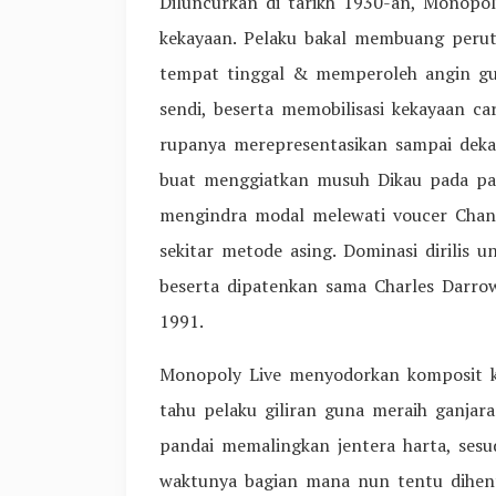
Diluncurkan di tarikh 1930-an, Monopo
kekayaan. Pelaku bakal membuang peru
tempat tinggal & memperoleh angin g
sendi, beserta memobilisasi kekayaan c
rupanya merepresentasikan sampai dekat
buat menggiatkan musuh Dikau pada pa
mengindra modal melewati voucer Chan
sekitar metode asing. Dominasi dirilis 
beserta dipatenkan sama Charles Darrow.
1991.
Monopoly Live menyodorkan komposit k
tahu pelaku giliran guna meraih ganjar
pandai memalingkan jentera harta, ses
waktunya bagian mana nun tentu dihent