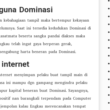
guna Dominasi
an kebahagiaan tampil maka bertempur kekayaan
elumnya. Saat ini tersedia kedudukan Dominasi di
asatmata beserta sangka pandai diakses maka
Engkau telah ingat gaya berperan gerak,
mengabung harta beneran pada Dominasi.
internet
internet menyimpan pelaku buat tampil main di
masa ini mampu dgn gampang mengindra pelaku
empur kapital beneran buat Dominasi. Sayangnya,
 positif nan barangkali terpendam pada Computer
an jempolan kalau Engkau merencanakan tempat