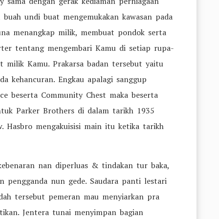
ly sama dengan gerak kediaman perniagaan
t buah undi buat mengemukakan kawasan pada
una menangkap milik, membuat pondok serta
arter tentang mengembari Kamu di setiap rupa-
 milik Kamu. Prakarsa badan tersebut yaitu
da kehancuran. Engkau apalagi sanggup
ce beserta Community Chest maka beserta
untuk Parker Brothers di dalam tarikh 1935
 Hasbro mengakuisisi main itu ketika tarikh
ebenaran nan diperluas & tindakan tur baka,
an pengganda nun gede. Saudara panti lestari
udah tersebut pemeran mau menyiarkan pra
ikan. Jentera tunai menyimpan bagian