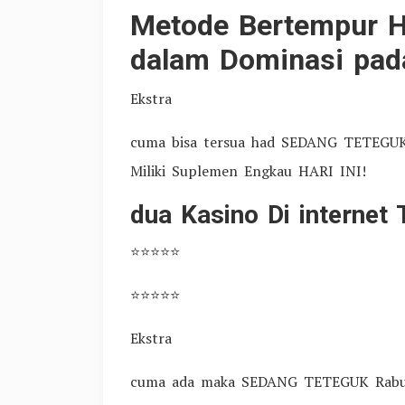
Metode Bertempur Ha
dalam Dominasi pad
Ekstra
cuma bisa tersua had SEDANG TETEGU
Miliki Suplemen Engkau HARI INI!
dua Kasino Di internet 
⭐⭐⭐⭐⭐
⭐⭐⭐⭐⭐
Ekstra
cuma ada maka SEDANG TETEGUK Rabu