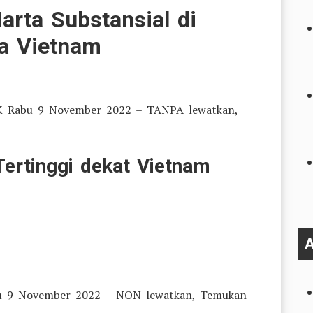
rta Substansial di
a Vietnam
K Rabu 9 November 2022 – TANPA lewatkan,
Tertinggi dekat Vietnam
A
 9 November 2022 – NON lewatkan, Temukan