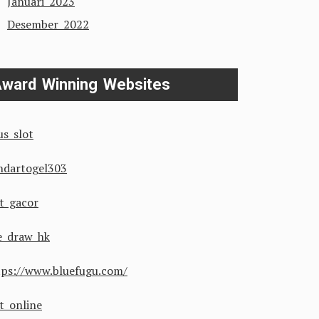
Januari 2023
Desember 2022
ward Winning Websites
us slot
ndartogel303
ot gacor
ve draw hk
tps://www.bluefugu.com/
ot online