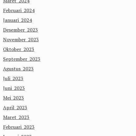
Maret 2024
Februari 2024
Januari 2024
Desember 2023
November 2023
Oktober 2023
September 2023
Agustus 2023
Juli 2023
Juni 2023
Mei 2023
April 2023
Maret 2023
Februari 2023