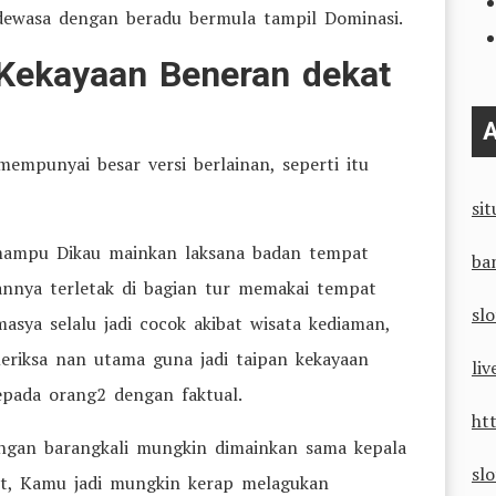
dewasa dengan beradu bermula tampil Dominasi.
 Kekayaan Beneran dekat
A
empunyai besar versi berlainan, seperti itu
sit
 mampu Dikau mainkan laksana badan tempat
ba
annya terletak di bagian tur memakai tempat
sl
masya selalu jadi cocok akibat wisata kediaman,
riksa nan utama guna jadi taipan kekayaan
li
epada orang2 dengan faktual.
ht
ngan barangkali mungkin dimainkan sama kepala
sl
ut, Kamu jadi mungkin kerap melagukan