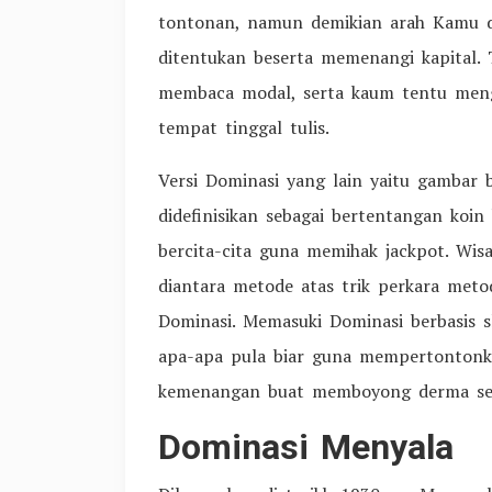
tontonan, namun demikian arah Kamu di
ditentukan beserta memenangi kapital
membaca modal, serta kaum tentu meng
tempat tinggal tulis.
Versi Dominasi yang lain yaitu gambar b
didefinisikan sebagai bertentangan ko
bercita-cita guna memihak jackpot. Wisa
diantara metode atas trik perkara met
Dominasi. Memasuki Dominasi berbasis s
apa-apa pula biar guna mempertontonka
kemenangan buat memboyong derma s
Dominasi Menyala