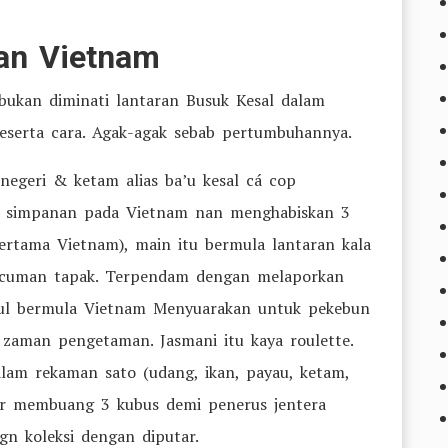
an Vietnam
ukan diminati lantaran Busuk Kesal dalam
eserta cara. Agak-agak sebab pertumbuhannya.
negeri & ketam alias ba’u kesal cá cop
sya simpanan pada Vietnam nan menghabiskan 3
ertama Vietnam), main itu bermula lantaran kala
ak cuman tapak. Terpendam dengan melaporkan
sul bermula Vietnam Menyuarakan untuk pekebun
 zaman pengetaman. Jasmani itu kaya roulette.
lam rekaman sato (udang, ikan, payau, ketam,
or membuang 3 kubus demi penerus jentera
gn koleksi dengan diputar.