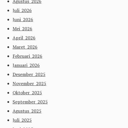
Agustus 2026
Juli 2026
Juni 2026
Mei 2026
April 2026
Maret 2026
Februari 2026
Januari 2026
Desember 2025
November 2025
Oktober 2025
September 2025
Agustus 2025
Juli 2025