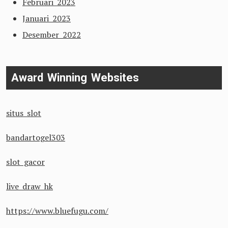
Februari 2023
Januari 2023
Desember 2022
Award Winning Websites
situs slot
bandartogel303
slot gacor
live draw hk
https://www.bluefugu.com/