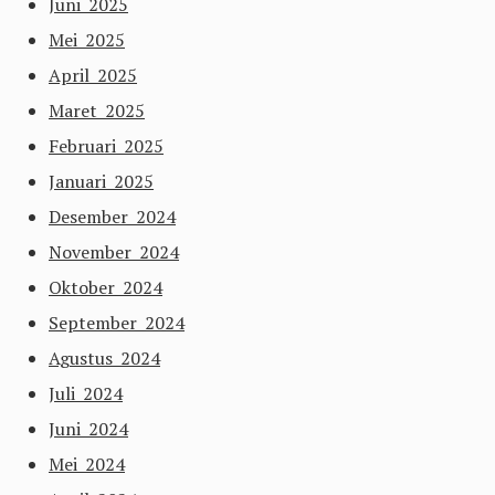
Juni 2025
Mei 2025
April 2025
Maret 2025
Februari 2025
Januari 2025
Desember 2024
November 2024
Oktober 2024
September 2024
Agustus 2024
Juli 2024
Juni 2024
Mei 2024