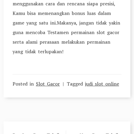
menggunakan cara dan rencana siapa presisi,
Kamu bisa memenangkan bonus luas dalam
game yang satu ini.Makanya, jangan tidak yakin
guna mencoba Testamen permainan slot gacor
serta alami perasaan melakukan permainan
yang tidak terlupakan!
Posted in
Slot Gacor
Tagged
judi slot online