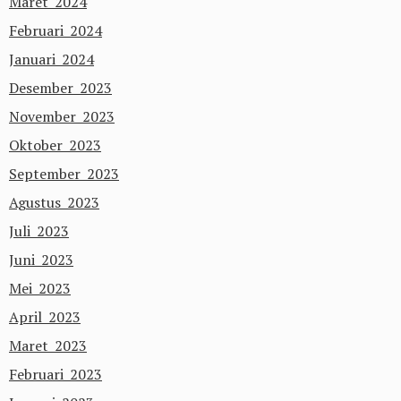
Maret 2024
Februari 2024
Januari 2024
Desember 2023
November 2023
Oktober 2023
September 2023
Agustus 2023
Juli 2023
Juni 2023
Mei 2023
April 2023
Maret 2023
Februari 2023