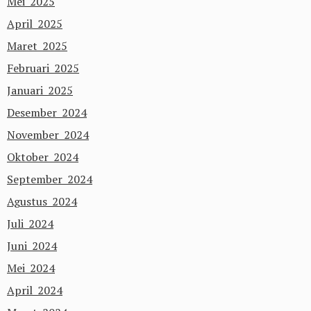
Mei 2025
April 2025
Maret 2025
Februari 2025
Januari 2025
Desember 2024
November 2024
Oktober 2024
September 2024
Agustus 2024
Juli 2024
Juni 2024
Mei 2024
April 2024