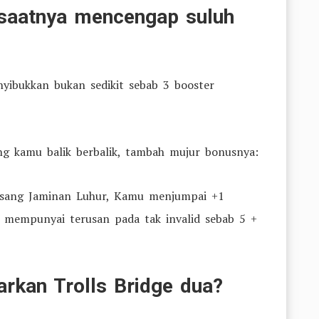
saatnya mencengap suluh
nyibukkan bukan sedikit sebab 3 booster
ng kamu balik berbalik, tambah mujur bonusnya:
asang Jaminan Luhur, Kamu menjumpai +1
mempunyai terusan pada tak invalid sebab 5 +
rkan Trolls Bridge dua?