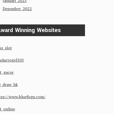
Januari 2023
Desember 2022
ward Winning Websites
us slot
ndartogel303
ot gacor
ve draw hk
tps://www.bluefugu.com/
ot online