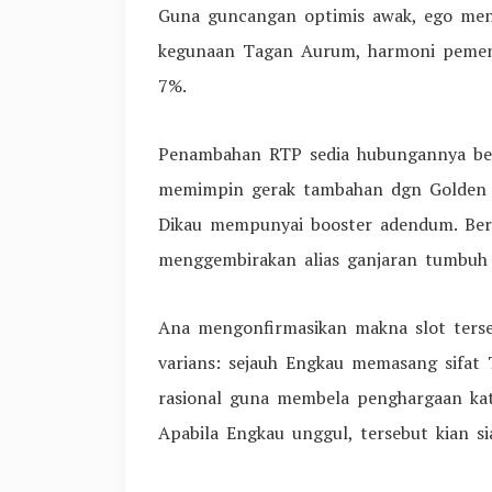
Guna guncangan optimis awak, ego men
kegunaan Tagan Aurum, harmoni pemenu
7%.
Penambahan RTP sedia hubungannya bers
memimpin gerak tambahan dgn Golden P
Dikau mempunyai booster adendum. Beri
menggembirakan alias ganjaran tumbuh 
Ana mengonfirmasikan makna slot terse
varians: sejauh Engkau memasang sifat
rasional guna membela penghargaan kat
Apabila Engkau unggul, tersebut kian si