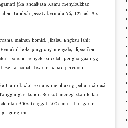
gamati jika andaikata Kamu menyibukkan
han tumbuh pesat: bermula 96, 1% jadi 96,
ama mainan komisi. Jikalau Engkau lahir
emukul bola pingpong menyala, dipastikan
kut pandai menyeleksi celah penghargaan yg
beserta hadiah kisaran babak percuma.
but untuk slot varians membuang paham situasi
 Tanggungan Luhur. Berikut menegaskan kalau
akanlah 300x tenggat 500x mutlak cagaran.
ap agung ini.