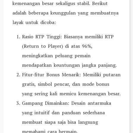
kemenangan besar sekaligus stabil. Berikut
adalah beberapa keunggulan yang membuatnya
layak untuk dicoba:
Rasio RTP Tinggi: Biasanya memiliki RTP
(Return to Player) di atas 96%,
meningkatkan peluang pemain
mendapatkan keuntungan jangka panjang.
Fitur-fitur Bonus Menarik: Memiliki putaran
gratis, simbol pencar, dan mode bonus
yang sering kali memicu kemenangan besar.
Gampang Dimainkan: Desain antarmuka
yang intuitif dan panduan sederhana
membuat siapa saja bisa langsung
memahami cara bermain.