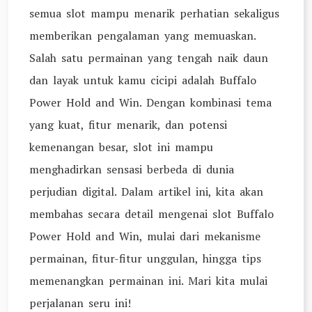
semua slot mampu menarik perhatian sekaligus
memberikan pengalaman yang memuaskan.
Salah satu permainan yang tengah naik daun
dan layak untuk kamu cicipi adalah Buffalo
Power Hold and Win. Dengan kombinasi tema
yang kuat, fitur menarik, dan potensi
kemenangan besar, slot ini mampu
menghadirkan sensasi berbeda di dunia
perjudian digital. Dalam artikel ini, kita akan
membahas secara detail mengenai slot Buffalo
Power Hold and Win, mulai dari mekanisme
permainan, fitur-fitur unggulan, hingga tips
memenangkan permainan ini. Mari kita mulai
perjalanan seru ini!