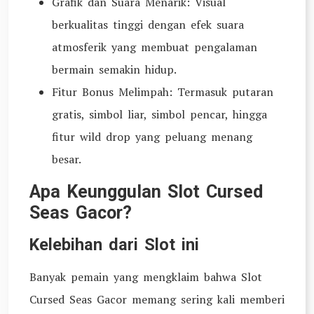
Grafik dan Suara Menarik: Visual
berkualitas tinggi dengan efek suara
atmosferik yang membuat pengalaman
bermain semakin hidup.
Fitur Bonus Melimpah: Termasuk putaran
gratis, simbol liar, simbol pencar, hingga
fitur wild drop yang peluang menang
besar.
Apa Keunggulan Slot Cursed
Seas Gacor?
Kelebihan dari Slot ini
Banyak pemain yang mengklaim bahwa Slot
Cursed Seas Gacor memang sering kali memberi