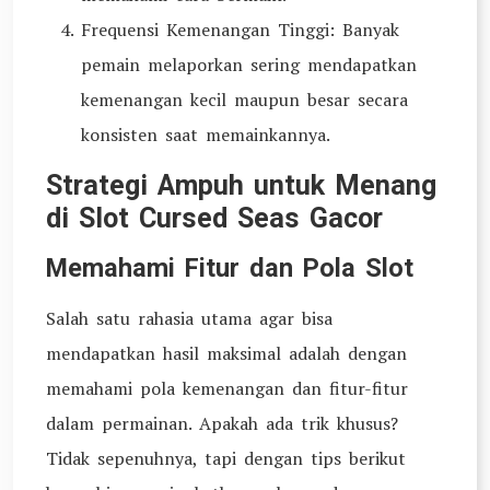
Frequensi Kemenangan Tinggi: Banyak
pemain melaporkan sering mendapatkan
kemenangan kecil maupun besar secara
konsisten saat memainkannya.
Strategi Ampuh untuk Menang
di Slot Cursed Seas Gacor
Memahami Fitur dan Pola Slot
Salah satu rahasia utama agar bisa
mendapatkan hasil maksimal adalah dengan
memahami pola kemenangan dan fitur-fitur
dalam permainan. Apakah ada trik khusus?
Tidak sepenuhnya, tapi dengan tips berikut