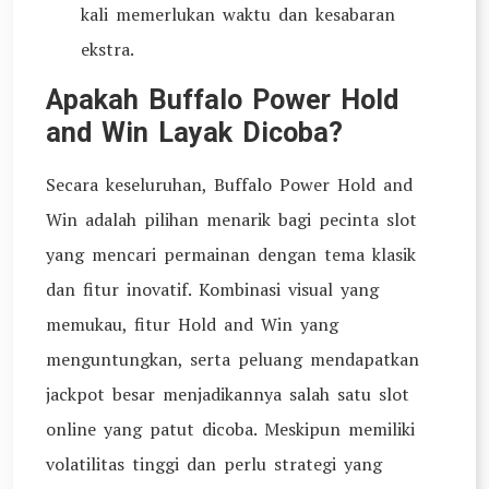
kali memerlukan waktu dan kesabaran
ekstra.
Apakah Buffalo Power Hold
and Win Layak Dicoba?
Secara keseluruhan, Buffalo Power Hold and
Win adalah pilihan menarik bagi pecinta slot
yang mencari permainan dengan tema klasik
dan fitur inovatif. Kombinasi visual yang
memukau, fitur Hold and Win yang
menguntungkan, serta peluang mendapatkan
jackpot besar menjadikannya salah satu slot
online yang patut dicoba. Meskipun memiliki
volatilitas tinggi dan perlu strategi yang