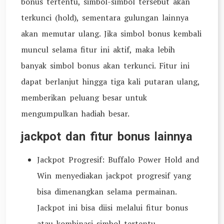
bonus tertentu, simbol-simbol tersebut akan
terkunci (hold), sementara gulungan lainnya
akan memutar ulang. Jika simbol bonus kembali
muncul selama fitur ini aktif, maka lebih
banyak simbol bonus akan terkunci. Fitur ini
dapat berlanjut hingga tiga kali putaran ulang,
memberikan peluang besar untuk
mengumpulkan hadiah besar.
jackpot dan fitur bonus lainnya
Jackpot Progresif: Buffalo Power Hold and
Win menyediakan jackpot progresif yang
bisa dimenangkan selama permainan.
Jackpot ini bisa diisi melalui fitur bonus
atau kombinasi simbol tertentu.