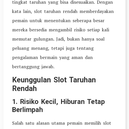
tingkat taruhan yang bisa disesuaikan. Dengan
kata lain, slot taruhan rendah memberdayakan
pemain untuk menentukan seberapa besar
mereka bersedia mengambil risiko setiap kali
memutar gulungan. Jadi, bukan hanya soal
peluang menang, tetapi juga tentang
pengalaman bermain yang aman dan
bertanggung jawab.
Keunggulan Slot Taruhan
Rendah
1. Risiko Kecil, Hiburan Tetap
Berlimpah
Salah satu alasan utama pemain memilih slot