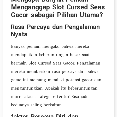
Menganggap Slot Cursed Seas
Gacor sebagai Pilihan Utama?
Rasa Percaya dan Pengalaman
Nyata
Banyak pemain mengaku bahwa mereka
mendapatkan keberuntungan besar saat
bermain Slot Cursed Seas Gacor. Pengalaman
mereka memberikan rasa percaya diri bahwa
game ini memang memiliki potensi gacor dan
menguntungkan. Apakah itu keberuntungan
murni atau strategi tertentu? Bisa jadi
keduanya saling berkaitan.
faktor Percaya Diri dan