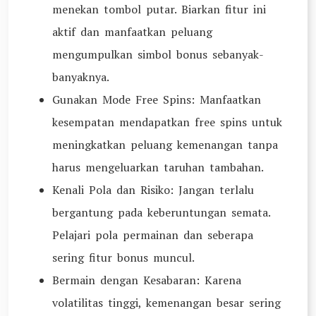
menekan tombol putar. Biarkan fitur ini
aktif dan manfaatkan peluang
mengumpulkan simbol bonus sebanyak-
banyaknya.
Gunakan Mode Free Spins: Manfaatkan
kesempatan mendapatkan free spins untuk
meningkatkan peluang kemenangan tanpa
harus mengeluarkan taruhan tambahan.
Kenali Pola dan Risiko: Jangan terlalu
bergantung pada keberuntungan semata.
Pelajari pola permainan dan seberapa
sering fitur bonus muncul.
Bermain dengan Kesabaran: Karena
volatilitas tinggi, kemenangan besar sering