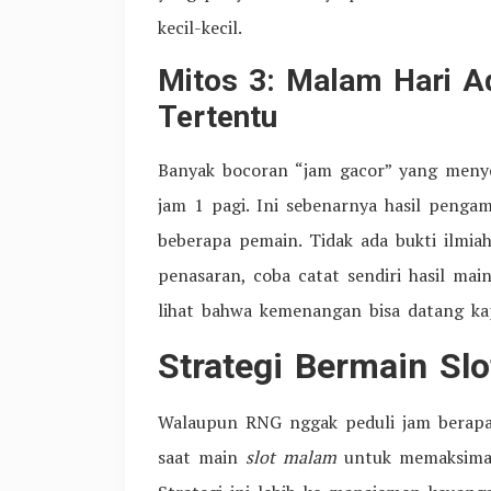
kecil-kecil.
Mitos 3: Malam Hari A
Tertentu
Banyak bocoran “jam gacor” yang meny
jam 1 pagi. Ini sebenarnya hasil penga
beberapa pemain. Tidak ada bukti ilmia
penasaran, coba catat sendiri hasil ma
lihat bahwa kemenangan bisa datang kap
Strategi Bermain Slo
Walaupun RNG nggak peduli jam berapa,
saat main
slot malam
untuk memaksimal