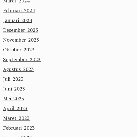
Maret 2024
Februari 2024
Januari 2024
Desember 2023
November 2023
Oktober 2023
September 2023
Agustus 2023
Juli 2023
Juni 2023
Mei 2023
April 2023
Maret 2023
Februari 2023