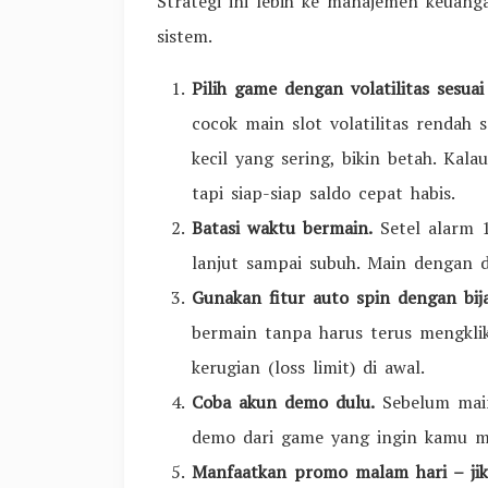
Strategi ini lebih ke manajemen keuan
sistem.
Pilih game dengan volatilitas sesua
cocok main slot volatilitas renda
kecil yang sering, bikin betah. Kalau
tapi siap-siap saldo cepat habis.
Batasi waktu bermain.
Setel alarm 1
lanjut sampai subuh. Main dengan du
Gunakan fitur auto spin dengan bija
bermain tanpa harus terus mengklik
kerugian (loss limit) di awal.
Coba akun demo dulu.
Sebelum main 
demo dari game yang ingin kamu mai
Manfaatkan promo malam hari – jik