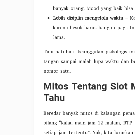
banyak orang. Mood yang baik bisa
Lebih disiplin mengelola waktu
– Ka
karena besok harus bangun pagi. In
lama.
Tapi hati-hati, keunggulan psikologis in
Jangan sampai malah lupa waktu dan be
nomor satu.
Mitos Tentang Slot
Tahu
Beredar banyak mitos di kalangan pema
bilang “kalau main jam 12 malam, RTP n
setiap jam tertentu”. Yuk, kita lurusk