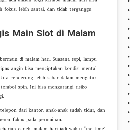
h fokus, lebih santai, dan tidak terganggu
is Main Slot di Malam
 bermain di malam hari. Suasana sepi, lampu
pas angin bisa menciptakan kondisi mental
, kita cenderung lebih sabar dalam mengatur
ombol spin. Ini bisa mengurangi risiko
i.
telepon dari kantor, anak-anak sudah tidur, dan
-benar fokus pada permainan.
eharian capek, malam hari jadi waktu “me time”