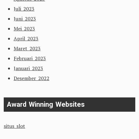
Juli 2023
Juni 2023
Mei 2023
April 2023
Maret 2023
Februari 2023
Januari 2023
Desember 2022
Award Winning Websites
situs slot