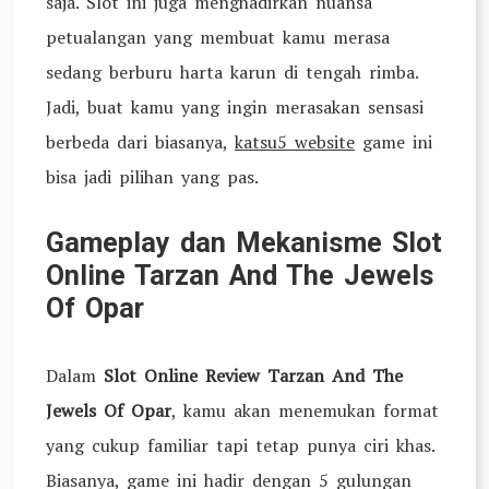
saja. Slot ini juga menghadirkan nuansa
petualangan yang membuat kamu merasa
sedang berburu harta karun di tengah rimba.
Jadi, buat kamu yang ingin merasakan sensasi
berbeda dari biasanya,
katsu5 website
game ini
bisa jadi pilihan yang pas.
Gameplay dan Mekanisme Slot
Online Tarzan And The Jewels
Of Opar
Dalam
Slot Online Review Tarzan And The
Jewels Of Opar
, kamu akan menemukan format
yang cukup familiar tapi tetap punya ciri khas.
Biasanya, game ini hadir dengan 5 gulungan