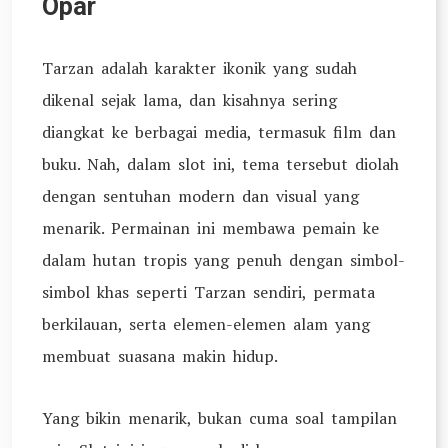
Opar
Tarzan adalah karakter ikonik yang sudah
dikenal sejak lama, dan kisahnya sering
diangkat ke berbagai media, termasuk film dan
buku. Nah, dalam slot ini, tema tersebut diolah
dengan sentuhan modern dan visual yang
menarik. Permainan ini membawa pemain ke
dalam hutan tropis yang penuh dengan simbol-
simbol khas seperti Tarzan sendiri, permata
berkilauan, serta elemen-elemen alam yang
membuat suasana makin hidup.
Yang bikin menarik, bukan cuma soal tampilan