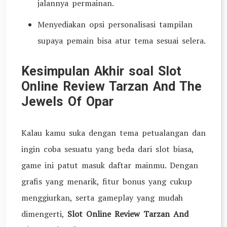
jalannya permainan.
Menyediakan opsi personalisasi tampilan
supaya pemain bisa atur tema sesuai selera.
Kesimpulan Akhir soal Slot
Online Review Tarzan And The
Jewels Of Opar
Kalau kamu suka dengan tema petualangan dan
ingin coba sesuatu yang beda dari slot biasa,
game ini patut masuk daftar mainmu. Dengan
grafis yang menarik, fitur bonus yang cukup
menggiurkan, serta gameplay yang mudah
dimengerti,
Slot Online Review Tarzan And