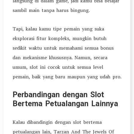
langsung di dalam game, jadi kamu bisa belajar
sambil main tanpa harus bingung.
Tapi, kalau kamu tipe pemain yang suka
eksplorasi fitur kompleks, mungkin butuh
sedikit waktu untuk memahami semua bonus
dan mekanisme khususnya. Namun, secara
umum, slot ini cocok untuk semua level
pemain, baik yang baru maupun yang udah pro.
Perbandingan dengan Slot
Bertema Petualangan Lainnya
Kalau dibandingin dengan slot bertema
petualangan lain, Tarzan And The Jewels Of