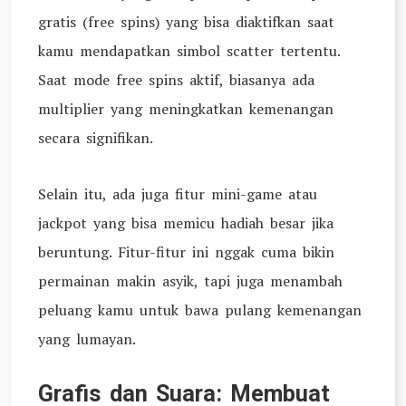
gratis (free spins) yang bisa diaktifkan saat
kamu mendapatkan simbol scatter tertentu.
Saat mode free spins aktif, biasanya ada
multiplier yang meningkatkan kemenangan
secara signifikan.
Selain itu, ada juga fitur mini-game atau
jackpot yang bisa memicu hadiah besar jika
beruntung. Fitur-fitur ini nggak cuma bikin
permainan makin asyik, tapi juga menambah
peluang kamu untuk bawa pulang kemenangan
yang lumayan.
Grafis dan Suara: Membuat