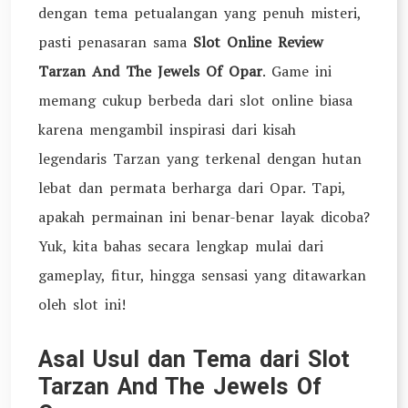
dengan tema petualangan yang penuh misteri,
pasti penasaran sama
Slot Online Review
Tarzan And The Jewels Of Opar
. Game ini
memang cukup berbeda dari slot online biasa
karena mengambil inspirasi dari kisah
legendaris Tarzan yang terkenal dengan hutan
lebat dan permata berharga dari Opar. Tapi,
apakah permainan ini benar-benar layak dicoba?
Yuk, kita bahas secara lengkap mulai dari
gameplay, fitur, hingga sensasi yang ditawarkan
oleh slot ini!
Asal Usul dan Tema dari Slot
Tarzan And The Jewels Of