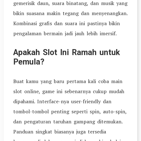
gemerisik daun, suara binatang, dan musik yang
bikin suasana makin tegang dan menyenangkan.
Kombinasi grafis dan suara ini pastinya bikin
pengalaman bermain jadi jauh lebih imersif.
Apakah Slot Ini Ramah untuk
Pemula?
Buat kamu yang baru pertama kali coba main
slot online, game ini sebenarnya cukup mudah
dipahami. Interface-nya user-friendly dan
tombol-tombol penting seperti spin, auto-spin,
dan pengaturan taruhan gampang ditemukan.
Panduan singkat biasanya juga tersedia