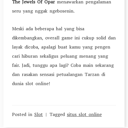
The Jewels Of Opar
menawarkan pengalaman
seru yang nggak ngebosenin.
Meski ada beberapa hal yang bisa
dikembangkan, overall game ini cukup solid dan
layak dicoba, apalagi buat kamu yang pengen
cari hiburan sekaligus peluang menang yang
fair. Jadi, tunggu apa lagi? Coba main sekarang
dan rasakan sensasi petualangan Tarzan di
dunia slot online!
Posted in
Slot
Tagged
situs slot online