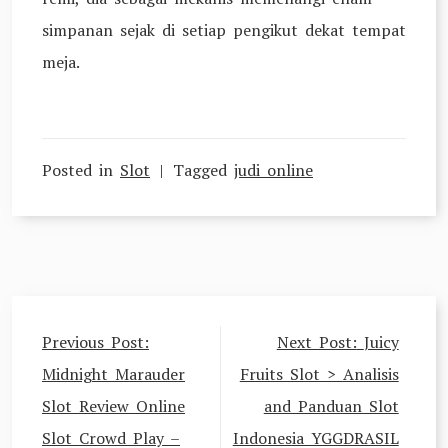
simpanan sejak di setiap pengikut dekat tempat
meja.
Posted in
Slot
Tagged
judi online
Navigasi
Previous Post:
Next Post:
Juicy
pos
Midnight Marauder
Fruits Slot > Analisis
Slot Review Online
and Panduan Slot
Slot Crowd Play –
Indonesia YGGDRASIL