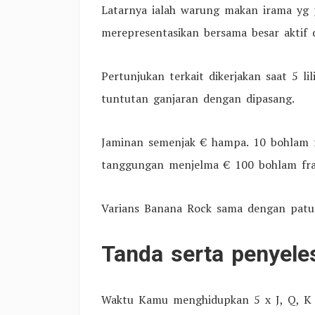
Latarnya ialah warung makan irama yg
merepresentasikan bersama besar aktif 
Pertunjukan terkait dikerjakan saat 5 li
tuntutan ganjaran dengan dipasang.
Jaminan semenjak € hampa. 10 bohlam
tanggungan menjelma € 100 bohlam fr
Varians Banana Rock sama dengan patut,
Tanda serta penyele
Waktu Kamu menghidupkan 5 x J, Q, K at