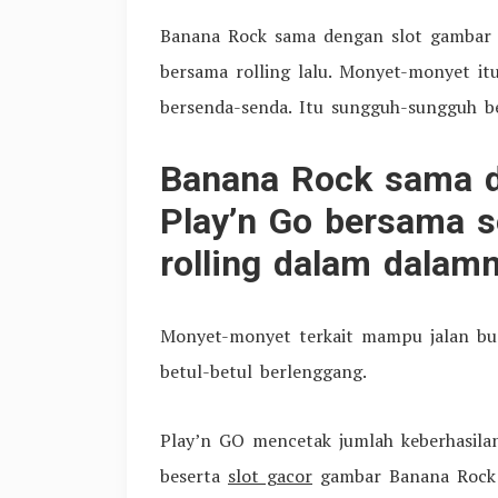
Banana Rock sama dengan slot gambar 
bersama rolling lalu. Monyet-monyet it
bersenda-senda. Itu sungguh-sungguh b
Banana Rock sama d
Play’n Go bersama 
rolling dalam dalam
Monyet-monyet terkait mampu jalan bua
betul-betul berlenggang.
Play’n GO mencetak jumlah keberhasila
beserta
slot gacor
gambar Banana Rock 