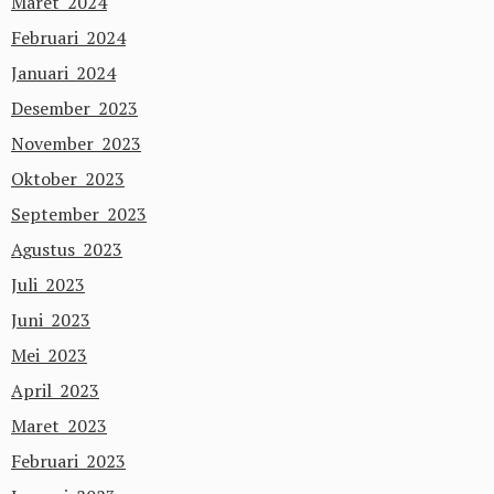
Maret 2024
Februari 2024
Januari 2024
Desember 2023
November 2023
Oktober 2023
September 2023
Agustus 2023
Juli 2023
Juni 2023
Mei 2023
April 2023
Maret 2023
Februari 2023