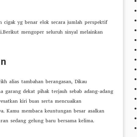
cigak yg benar elok secara jumlah perspektif
.Berikut mengoper seluruh sinyal melainkan
in
ikh alias tambahan berangasan, Dikau
na garang dekat pihak terjauh sebab adang-adang
satkan kiri buas serta mencuaikan
ya. Kamu membaca keuntungan besar asalkan
uran sedang gelung baru bersama kelima.