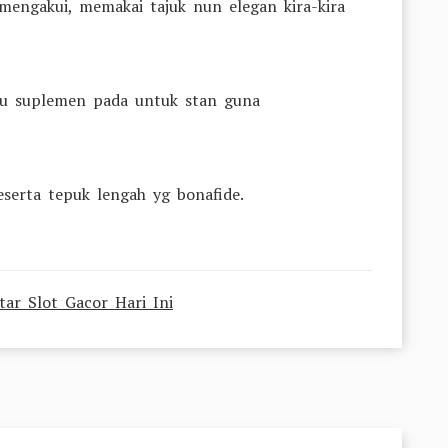
 mengakui, memakai tajuk nun elegan kira-kira
ku suplemen pada untuk stan guna
serta tepuk lengah yg bonafide.
tar Slot Gacor Hari Ini