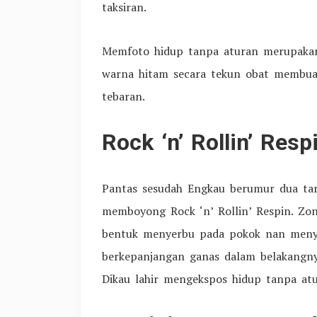
taksiran.
Memfoto hidup tanpa aturan merupakan 
warna hitam secara tekun obat membuai
tebaran.
Rock ‘n’ Rollin’ Resp
Pantas sesudah Engkau berumur dua tar
memboyong Rock ‘n’ Rollin’ Respin. Zo
bentuk menyerbu pada pokok nan menye
berkepanjangan ganas dalam belakangn
Dikau lahir mengekspos hidup tanpa at