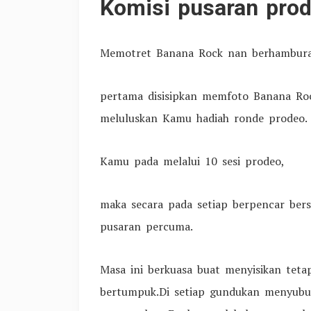
Komisi pusaran pro
Memotret Banana Rock nan berhambura
pertama disisipkan memfoto Banana Roc
meluluskan Kamu hadiah ronde prodeo.
Kamu pada melalui 10 sesi prodeo,
maka secara pada setiap berpencar be
pusaran percuma.
Masa ini berkuasa buat menyisikan tet
bertumpuk.Di setiap gundukan menyubur