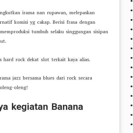
angkutkan irama nan rupawan, melepaskan
atif komisi yg cakap. Berisi frasa dengan
ra memproduksi tumbuh selaku singgungan sisipan
ut.
ard rock dekat slot terkait kaya alias.
ama jazz bersama blues dari rock secara
oleng-oleng!
ya kegiatan Banana