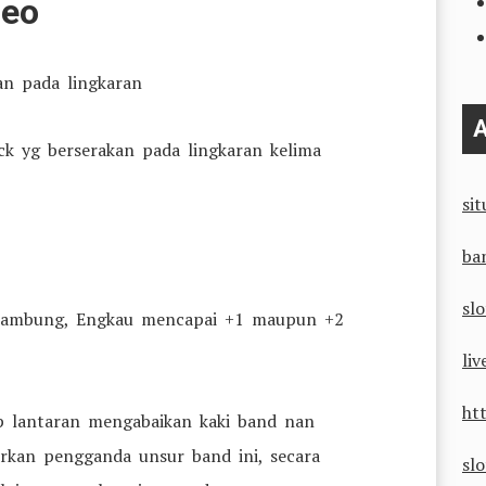
deo
n pada lingkaran
A
k yg berserakan pada lingkaran kelima
sit
ba
sl
rsambung, Engkau mencapai +1 maupun +2
li
ht
ap lantaran mengabaikan kaki band nan
kan pengganda unsur band ini, secara
sl