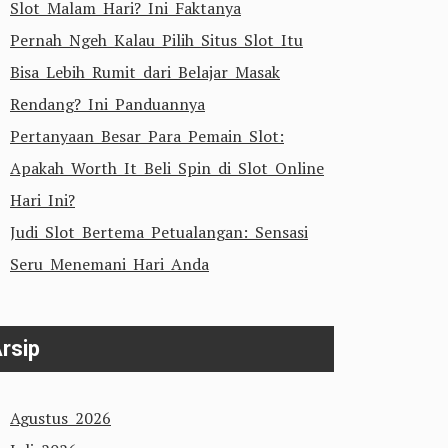
Slot Malam Hari? Ini Faktanya
Pernah Ngeh Kalau Pilih Situs Slot Itu
Bisa Lebih Rumit dari Belajar Masak
Rendang? Ini Panduannya
Pertanyaan Besar Para Pemain Slot:
Apakah Worth It Beli Spin di Slot Online
Hari Ini?
Judi Slot Bertema Petualangan: Sensasi
Seru Menemani Hari Anda
rsip
Agustus 2026