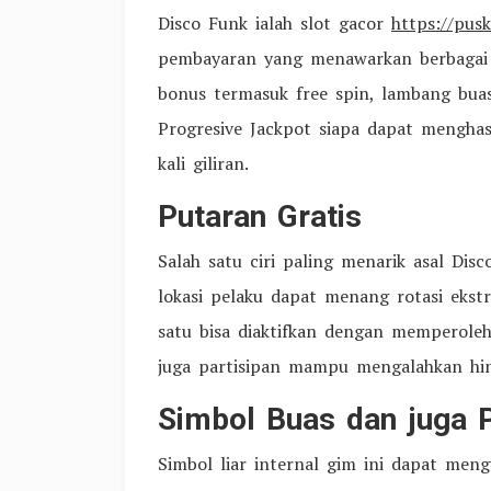
Disco Funk ialah slot gacor
https://pus
pembayaran yang menawarkan berbagai f
bonus termasuk free spin, lambang buas
Progresive Jackpot siapa dapat mengha
kali giliran.
Putaran Gratis
Salah satu ciri paling menarik asal Dis
lokasi pelaku dapat menang rotasi ekst
satu bisa diaktifkan dengan memperoleh
juga partisipan mampu mengalahkan hing
Simbol Buas dan juga 
Simbol liar internal gim ini dapat me