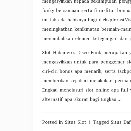
mengasyikkan kepada sekumpulan pengge
funky bersamaan serta fitur-fitur bon
ini tak ada habisnya bagi dieksplorasi.V
meningkatkan kenikmatan bermain-main
menambahkan elemen ketegangan dan ju
Slot Habanero: Disco Funk merupakan g
mengasyikkan untuk para penggemar slot
ciri-ciri bonus apa menarik, serta Jac
memberikan kejadian melakukan permai
Engkau menelusuri slot online apa full
alternatif apa akurat bagi Engkau.…
Posted in
Situs Slot
Tagged
Situs Daf