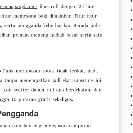
kesmaspangi.com/
lima roll dengan 25 line
itur memesona bagi dimainkan. Fitur-fitur
, serta pengganda keberhasilan. Berada pula
silkan pemain menang hadiah besar serta satu
co Funk merupakan rotasi tidak terikat, pada
ra tanpa menempatkan judi ekstra.Feature ini
 ikon scatter dalam roll apa berdekatan, dan
ga 10 putaran gratis sekaligus.
Pengganda
ngubah ikon lain bagi menyusun campuran