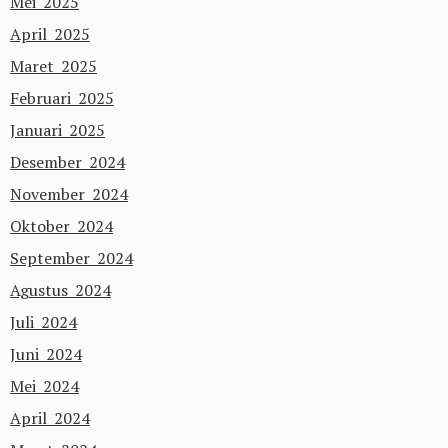
Mei 2025
April 2025
Maret 2025
Februari 2025
Januari 2025
Desember 2024
November 2024
Oktober 2024
September 2024
Agustus 2024
Juli 2024
Juni 2024
Mei 2024
April 2024