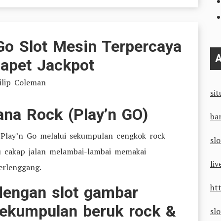
o Slot Mesin Terpercaya
A
apet Jackpot
ilip Coleman
sit
ana Rock (Play’n GO)
ba
Play’n Go melalui sekumpulan cengkok rock
sl
u cakap jalan melambai-lambai memakai
li
erlenggang.
ht
engan slot gambar
sekumpulan beruk rock &
sl