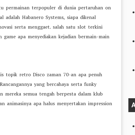
satu permainan terpopuler di dunia pertaruhan on
nal adalah Habanero Systems, siapa dikenal
vasi serta menggaet. salah satu slot terkini
uah game apa menyediakan kejadian bermain-main
asis topik retro Disco zaman 70-an apa penuh
n.Rancangannya yang bercahaya serta funky
n mereka semua tengah berpesta dalam klub
dan animasinya apa halus menyertakan impression
A