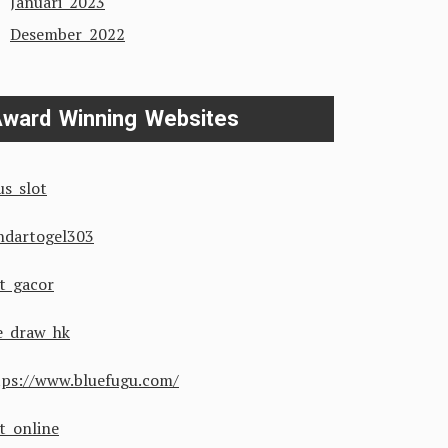
Januari 2023
Desember 2022
ward Winning Websites
us slot
ndartogel303
ot gacor
ve draw hk
tps://www.bluefugu.com/
ot online