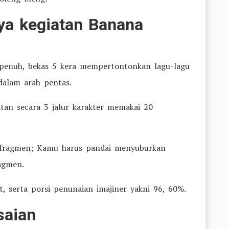
ya kegiatan Banana
 penuh, bekas 5 kera mempertontonkan lagu-lagu
dalam arah pentas.
litan secara 3 jalur karakter memakai 20
 fragmen; Kamu harus pandai menyuburkan
agmen.
 serta porsi penunaian imajiner yakni 96, 60%.
saian