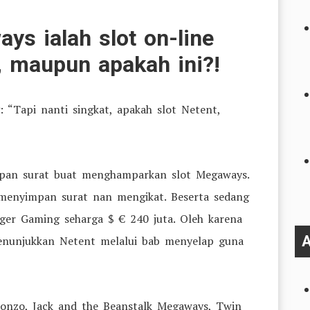
ys ialah slot on-line
 maupun apakah ini?!
 “Tapi nanti singkat, apakah slot Netent,
mpan surat buat menghamparkan slot Megaways.
enyimpan surat nan mengikat. Beserta sedang
ger Gaming seharga $ € 240 juta. Oleh karena
A
menunjukkan Netent melalui bab menyelap guna
onzo, Jack and the Beanstalk Megaways, Twin