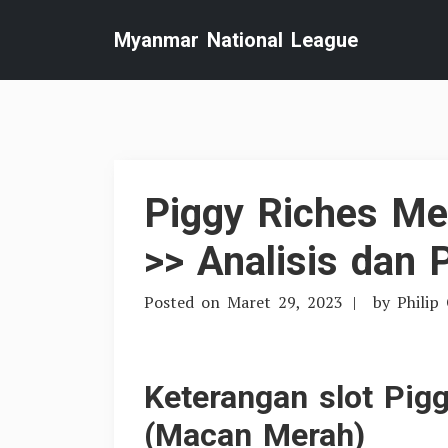
Skip
Myanmar National League
to
content
Piggy Riches Me
>> Analisis dan 
Posted on
Maret 29, 2023
by
Philip
Keterangan slot Pi
(Macan Merah)