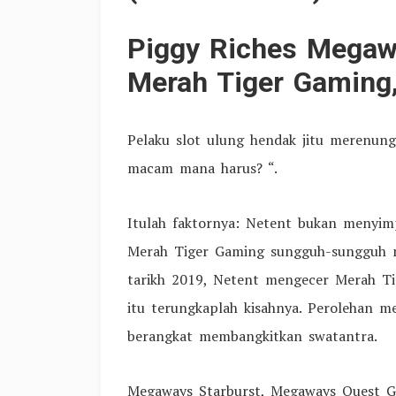
Piggy Riches Megawa
Merah Tiger Gaming,
Pelaku slot ulung hendak jitu merenung:
macam mana harus? “.
Itulah faktornya: Netent bukan menyi
Merah Tiger Gaming sungguh-sungguh m
tarikh 2019, Netent mengecer Merah Ti
itu terungkaplah kisahnya. Perolehan 
berangkat membangkitkan swatantra.
Megaways Starburst, Megaways Quest G