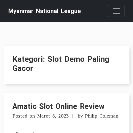
Skip
Myanmar National League
to
content
Kategori:
Slot Demo Paling
Gacor
Amatic Slot Online Review
Posted on
Maret 8, 2023
by
Philip Coleman