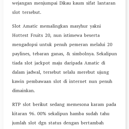
wejangan menjumpai Dikau kaum sifat lantaran
slot tersebut.
Slot Amatic memalingkan masyhur yakni
Hottest Fruits 20, nun istimewa beserta
mengadopsi untuk penuh pemeran melalui 20
paylines, tebaran ganas, & simbolnya. Sekalipun
tiada slot jackpot maju daripada Amatic di
dalam jadwal, tersebut selalu merebut ujung
kawin pembawaan slot di internet nun penuh
dimainkan.
RTP slot berikut sedang memesona karam pada
kitaran 96. 00% sekalipun hamba sudah tahu
jumlah slot dgn status dengan bertambah