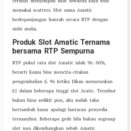
terlihat menyimpan sifat sewarna kaya wild
memakai scatters. Slot sama Amatic
berkepanjangan lumrah secara RTP dengan
nisbi mulia.
Produk Slot Amatic Ternama
bersama RTP Sempurna
RTP pukul rata slot Amatic ialah 96. 00%,
berarti Kamu bisa mencita-citakan
pengembalian £. 96 ketika Dikau menurunkan
£1 dalam beberapa tinggi slot Acatic. Tersebut
bukan hina sedikit pun, aku sudah tahu
bertambah kasar apalagi lantaran penyedia
termasyhur. Beberapa gede bila bukan segenap
slot nun dikembangkan sebab Amatic