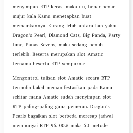
menyimpan RTP keras, maka itu, benar-benar
mujur kala Kamu menetapkan buat
memainkannya. Kurang lebih antara lain yakni
Dragon’s Pearl, Diamond Cats, Big Panda, Party
time, Panas Sevens, maka sedang penuh
terlebih. Beserta merupakan slot Amatic
ternama beserta RTP sempurna:
Mengontrol tulisan slot Amatic secara RTP
termulia bakal memanifestasikan pada Kamu
sekitar mana Amatic sudah menyimpan slot
RTP paling-paling guna pemeran. Dragon’s
Pearls bagaikan slot berbeda meresap jadwal
mempunyai RTP 96. 00% maka 50 metode