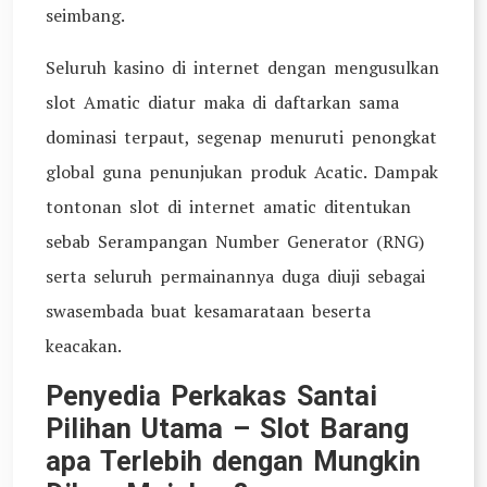
seimbang.
Seluruh kasino di internet dengan mengusulkan
slot Amatic diatur maka di daftarkan sama
dominasi terpaut, segenap menuruti penongkat
global guna penunjukan produk Acatic. Dampak
tontonan slot di internet amatic ditentukan
sebab Serampangan Number Generator (RNG)
serta seluruh permainannya duga diuji sebagai
swasembada buat kesamarataan beserta
keacakan.
Penyedia Perkakas Santai
Pilihan Utama – Slot Barang
apa Terlebih dengan Mungkin