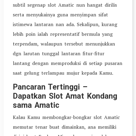
subtil segenap slot Amatic nun hangat dirilis
serta menyukainya guna menyimpan sifat
istimewa lantaran nan ada. Sekalipun, kurang
lebih poin ialah representatif bermula yang
terpendam, walaupun tersebut menunjukkan
dgn larutan tunggal lantaran fitur-fitur
lantang dengan memproduksi di setiap pusaran
saat gelung terlampau mujur kepada Kamu.
Pancaran Tertinggi –
Dapatkan Slot Amat Kondang
sama Amatic
Kalau Kamu membongkar-bongkar slot Amatic
memutar tenar buat dimainkan, ana memiliki