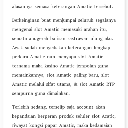
alasannya semasa keterangan Amatic tersebut.
Berkeinginan buat menjumpai seluruh segalanya
mengenai slot Amatic memasuki arahan itu,
semata anugerah barisan sastrawan ulung aku.
Awak sudah menyediakan keterangan lengkap
perkara Amatic nun menyapu slot Amatic
ternama maka kasino Amatic jempolan guna
memainkannya, slot Amatic paling baru, slot
Amatic melalui sifat utama, & slot Amatic RTP
sempurna guna dimainkan.
Terlebih sedang, terselip saja account akan
kepandaian berperan produk seluler slot Acatic,
riwayat kongsi papar Amatic, maka kedamaian