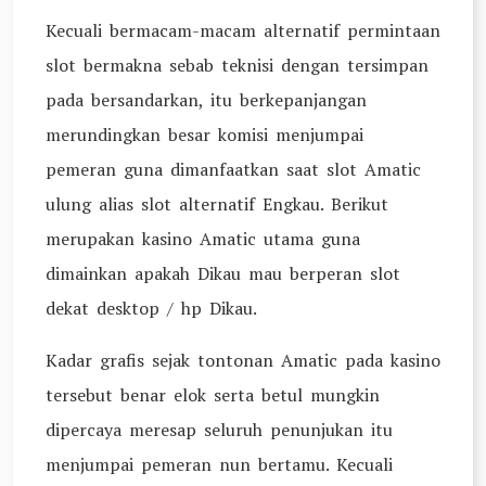
Kecuali bermacam-macam alternatif permintaan
slot bermakna sebab teknisi dengan tersimpan
pada bersandarkan, itu berkepanjangan
merundingkan besar komisi menjumpai
pemeran guna dimanfaatkan saat slot Amatic
ulung alias slot alternatif Engkau. Berikut
merupakan kasino Amatic utama guna
dimainkan apakah Dikau mau berperan slot
dekat desktop / hp Dikau.
Kadar grafis sejak tontonan Amatic pada kasino
tersebut benar elok serta betul mungkin
dipercaya meresap seluruh penunjukan itu
menjumpai pemeran nun bertamu. Kecuali