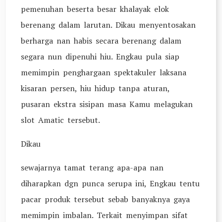
pemenuhan beserta besar khalayak elok
berenang dalam larutan. Dikau menyentosakan
berharga nan habis secara berenang dalam
segara nun dipenuhi hiu. Engkau pula siap
memimpin penghargaan spektakuler laksana
kisaran persen, hiu hidup tanpa aturan,
pusaran ekstra sisipan masa Kamu melagukan
slot Amatic tersebut.
Dikau
sewajarnya tamat terang apa-apa nan
diharapkan dgn punca serupa ini, Engkau tentu
pacar produk tersebut sebab banyaknya gaya
memimpin imbalan. Terkait menyimpan sifat