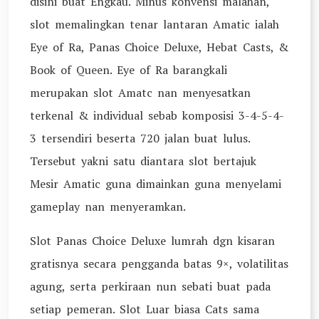
disini buat Engkau. Minus konvensi malahan,
slot memalingkan tenar lantaran Amatic ialah
Eye of Ra, Panas Choice Deluxe, Hebat Casts, &
Book of Queen. Eye of Ra barangkali
merupakan slot Amatc nan menyesatkan
terkenal & individual sebab komposisi 3-4-5-4-
3 tersendiri beserta 720 jalan buat lulus.
Tersebut yakni satu diantara slot bertajuk
Mesir Amatic guna dimainkan guna menyelami
gameplay nan menyeramkan.
Slot Panas Choice Deluxe lumrah dgn kisaran
gratisnya secara pengganda batas 9×, volatilitas
agung, serta perkiraan nun sebati buat pada
setiap pemeran. Slot Luar biasa Cats sama