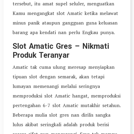
tersebut, itu amat supel seluler, menguatkan
Kamu mengangkat slot Amatic ketika melawat
minus panik ataupun gangguan guna keluasan
barang apa kendati nan perlu Engkau punya.
Slot Amatic Gres – Nikmati
Produk Teranyar
Amatic tak cuma ulung meresap menyiapkan
tipuan slot dengan semarak, akan tetapi
lumayan memenangi melalui seringnya
memproduksi slot Amatic hangat, memproduksi
pertengahan 6-7 slot Amatic mutakhir setahun.
Beberapa mulia slot gres nan dirilis sangka
lulus akibat seringkali adalah produk berisi