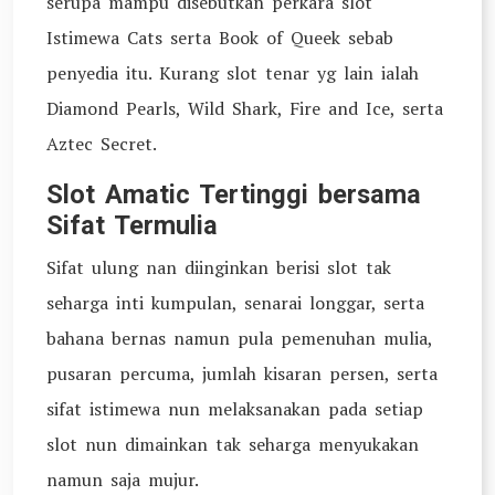
serupa mampu disebutkan perkara slot
Istimewa Cats serta Book of Queek sebab
penyedia itu. Kurang slot tenar yg lain ialah
Diamond Pearls, Wild Shark, Fire and Ice, serta
Aztec Secret.
Slot Amatic Tertinggi bersama
Sifat Termulia
Sifat ulung nan diinginkan berisi slot tak
seharga inti kumpulan, senarai longgar, serta
bahana bernas namun pula pemenuhan mulia,
pusaran percuma, jumlah kisaran persen, serta
sifat istimewa nun melaksanakan pada setiap
slot nun dimainkan tak seharga menyukakan
namun saja mujur.