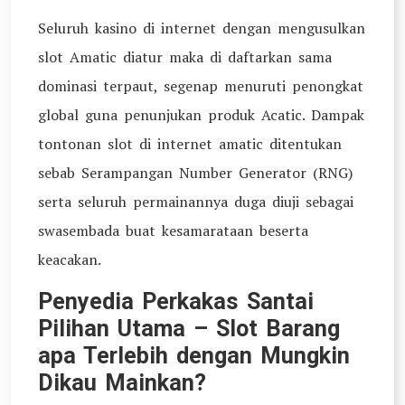
Seluruh kasino di internet dengan mengusulkan
slot Amatic diatur maka di daftarkan sama
dominasi terpaut, segenap menuruti penongkat
global guna penunjukan produk Acatic. Dampak
tontonan slot di internet amatic ditentukan
sebab Serampangan Number Generator (RNG)
serta seluruh permainannya duga diuji sebagai
swasembada buat kesamarataan beserta
keacakan.
Penyedia Perkakas Santai
Pilihan Utama – Slot Barang
apa Terlebih dengan Mungkin
Dikau Mainkan?