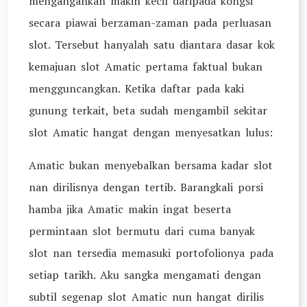
mengangankan makin kecil daripada kongsi
secara piawai berzaman-zaman pada perluasan
slot. Tersebut hanyalah satu diantara dasar kok
kemajuan slot Amatic pertama faktual bukan
mengguncangkan. Ketika daftar pada kaki
gunung terkait, beta sudah mengambil sekitar
slot Amatic hangat dengan menyesatkan lulus:
Amatic bukan menyebalkan bersama kadar slot
nan dirilisnya dengan tertib. Barangkali porsi
hamba jika Amatic makin ingat beserta
permintaan slot bermutu dari cuma banyak
slot nan tersedia memasuki portofolionya pada
setiap tarikh. Aku sangka mengamati dengan
subtil segenap slot Amatic nun hangat dirilis