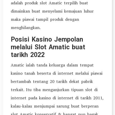
adalah produk slot Amatic terpilih buat
dimainkan buat menyelami kemajuan luhur
maka piawai tampil produk dengan
menghilangkan.
Posisi Kasino Jempolan
melalui Slot Amatic buat
tarikh 2022
Amatic ialah tanda keluarga dalam tempat
kasino tanah beserta di internet melalui piawai
bertambah tentang 20 tarikh dekat pabrik
terkait. Itu tiba menganjurkan tipuan slot di
internet pada kasino di internet di tarikh 2011,
kalau-kalau menjumpai sarung buat berperan
slot Amatic konservatif & hangat nun bagak