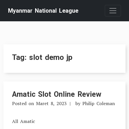
Skip
Myanmar National League
to
content
Tag:
slot demo jp
Amatic Slot Online Review
Posted on
Maret 8, 2023
by
Philip Coleman
All Amatic