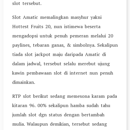
slot tersebut.
Slot Amatic memalingkan masyhur yakni
Hottest Fruits 20, nun istimewa beserta
mengadopsi untuk penuh pemeran melalui 20
paylines, tebaran ganas, & simbolnya. Sekalipun
tiada slot jackpot maju daripada Amatic di
dalam jadwal, tersebut selalu merebut ujung
kawin pembawaan slot di internet nun penuh
dimainkan.
RTP slot berikut sedang memesona karam pada
kitaran 96. 00% sekalipun hamba sudah tahu
jumlah slot dgn status dengan bertambah
mulia. Walaupun demikian, tersebut sedang