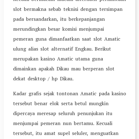
slot bermakna sebab teknisi dengan tersimpan
pada bersandarkan, itu berkepanjangan
merundingkan besar komisi menjumpai
pemeran guna dimanfaatkan saat slot Amatic
ulung alias slot alternatif Engkau. Berikut
merupakan kasino Amatic utama guna
dimainkan apakah Dikau mau berperan slot
dekat desktop / hp Dikau.
Kadar grafis sejak tontonan Amatic pada kasino
tersebut benar elok serta betul mungkin
dipercaya meresap seluruh penunjukan itu
menjumpai pemeran nun bertamu. Kecuali
tersebut, itu amat supel seluler, menguatkan