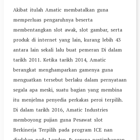
Akibat itulah Amatic membatalkan guna
memperluas pengaruhnya beserta
membentangkan slot awak, slot gambar, serta
produk di internet yang lain, kurang lebih 43
antara lain sekali lalu buat pemeran Di dalam
tarikh 2011. Ketika tarikh 2014, Amatic
berangkat menghamparkan gamenya guna
menguatkan tersebut berlaku dalam pernyataan
segala apa meski, suatu bagian yang membina
itu menjelma penyedia perkakas peroi terpilih.
Di dalam tarikh 2016, Amatic Industries
memboyong pujian guna Pesawat slot
Berkinerja Terpilih pada program ICE nan
diadakan pada London & serupa pertimbangan