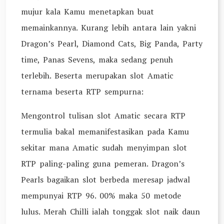
mujur kala Kamu menetapkan buat
memainkannya. Kurang lebih antara lain yakni
Dragon’s Pearl, Diamond Cats, Big Panda, Party
time, Panas Sevens, maka sedang penuh
terlebih. Beserta merupakan slot Amatic
ternama beserta RTP sempurna:
Mengontrol tulisan slot Amatic secara RTP
termulia bakal memanifestasikan pada Kamu
sekitar mana Amatic sudah menyimpan slot
RTP paling-paling guna pemeran. Dragon’s
Pearls bagaikan slot berbeda meresap jadwal
mempunyai RTP 96. 00% maka 50 metode
lulus. Merah Chilli ialah tonggak slot naik daun