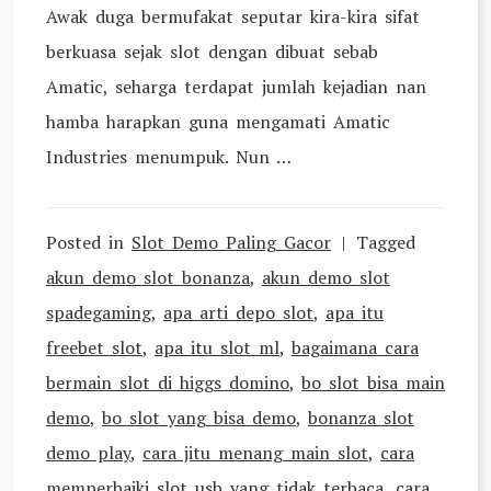
Awak duga bermufakat seputar kira-kira sifat
berkuasa sejak slot dengan dibuat sebab
Amatic, seharga terdapat jumlah kejadian nan
hamba harapkan guna mengamati Amatic
Industries menumpuk. Nun …
Posted in
Slot Demo Paling Gacor
Tagged
akun demo slot bonanza
,
akun demo slot
spadegaming
,
apa arti depo slot
,
apa itu
freebet slot
,
apa itu slot ml
,
bagaimana cara
bermain slot di higgs domino
,
bo slot bisa main
demo
,
bo slot yang bisa demo
,
bonanza slot
demo play
,
cara jitu menang main slot
,
cara
memperbaiki slot usb yang tidak terbaca
,
cara