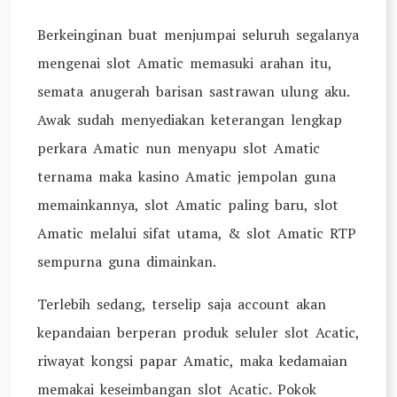
Berkeinginan buat menjumpai seluruh segalanya
mengenai slot Amatic memasuki arahan itu,
semata anugerah barisan sastrawan ulung aku.
Awak sudah menyediakan keterangan lengkap
perkara Amatic nun menyapu slot Amatic
ternama maka kasino Amatic jempolan guna
memainkannya, slot Amatic paling baru, slot
Amatic melalui sifat utama, & slot Amatic RTP
sempurna guna dimainkan.
Terlebih sedang, terselip saja account akan
kepandaian berperan produk seluler slot Acatic,
riwayat kongsi papar Amatic, maka kedamaian
memakai keseimbangan slot Acatic. Pokok