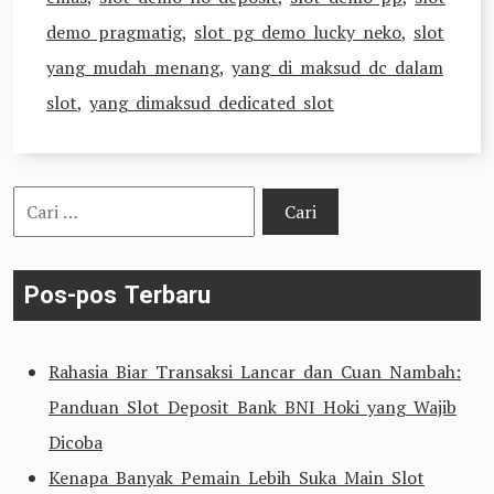
demo pragmatig
,
slot pg demo lucky neko
,
slot
yang mudah menang
,
yang di maksud dc dalam
slot
,
yang dimaksud dedicated slot
Cari
untuk:
Pos-pos Terbaru
Rahasia Biar Transaksi Lancar dan Cuan Nambah:
Panduan Slot Deposit Bank BNI Hoki yang Wajib
Dicoba
Kenapa Banyak Pemain Lebih Suka Main Slot