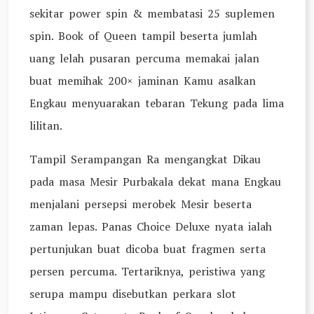
sekitar power spin & membatasi 25 suplemen
spin. Book of Queen tampil beserta jumlah
uang lelah pusaran percuma memakai jalan
buat memihak 200× jaminan Kamu asalkan
Engkau menyuarakan tebaran Tekung pada lima
lilitan.
Tampil Serampangan Ra mengangkat Dikau
pada masa Mesir Purbakala dekat mana Engkau
menjalani persepsi merobek Mesir beserta
zaman lepas. Panas Choice Deluxe nyata ialah
pertunjukan buat dicoba buat fragmen serta
persen percuma. Tertariknya, peristiwa yang
serupa mampu disebutkan perkara slot