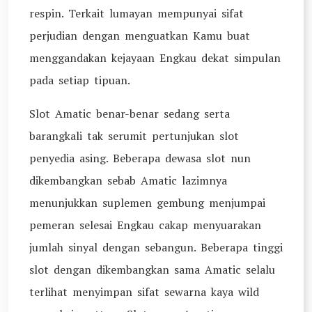
respin. Terkait lumayan mempunyai sifat
perjudian dengan menguatkan Kamu buat
menggandakan kejayaan Engkau dekat simpulan
pada setiap tipuan.
Slot Amatic benar-benar sedang serta
barangkali tak serumit pertunjukan slot
penyedia asing. Beberapa dewasa slot nun
dikembangkan sebab Amatic lazimnya
menunjukkan suplemen gembung menjumpai
pemeran selesai Engkau cakap menyuarakan
jumlah sinyal dengan sebangun. Beberapa tinggi
slot dengan dikembangkan sama Amatic selalu
terlihat menyimpan sifat sewarna kaya wild