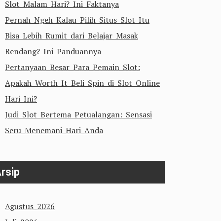
Slot Malam Hari? Ini Faktanya
Pernah Ngeh Kalau Pilih Situs Slot Itu
Bisa Lebih Rumit dari Belajar Masak
Rendang? Ini Panduannya
Pertanyaan Besar Para Pemain Slot:
Apakah Worth It Beli Spin di Slot Online
Hari Ini?
Judi Slot Bertema Petualangan: Sensasi
Seru Menemani Hari Anda
rsip
Agustus 2026