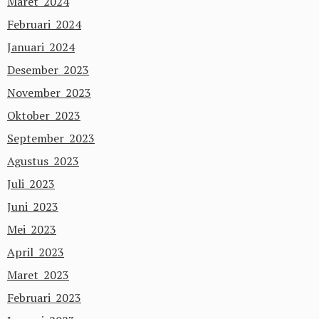
Maret 2024
Februari 2024
Januari 2024
Desember 2023
November 2023
Oktober 2023
September 2023
Agustus 2023
Juli 2023
Juni 2023
Mei 2023
April 2023
Maret 2023
Februari 2023