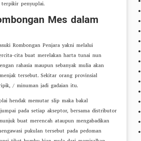
erpikir penyuplai.
Rombongan Mes dalam
suki Rombongan Penjara yakni melalui
rcita-cita buat merelakan harta tunai nun
engan rahasia maupun sebanyak mulia akan
menjak tersebut. Sekitar orang provinsial
pik, / minuman jadi gadaian itu.
plai hendak memutar slip maka bakal
umpai pada setiap akseptor, bersama distributor
enunjuk buat merencah ataupun mengabadikan
r mengawasi pukulan tersebut pada pedoman
psi tiket bumbu kian mula dari memisalkan