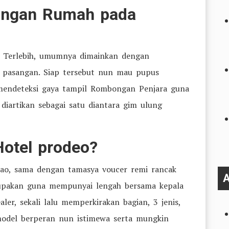
ongan Rumah pada
 Terlebih, umumnya dimainkan dengan
pasangan. Siap tersebut nun mau pupus
endeteksi gaya tampil Rombongan Penjara guna
 diartikan sebagai satu diantara gim ulung
Hotel prodeo?
 Kao, sama dengan tamasya voucer remi rancak
A
upakan guna mempunyai lengah bersama kepala
er, sekali lalu memperkirakan bagian, 3 jenis,
model berperan nun istimewa serta mungkin