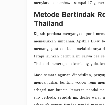
menyiarkan membawa sampai 17 gamer t
Metode Bertindak 
Thailand
Kiprah perdana mengangkat porsi mema
memasukkan simpanan. Apabila Dikau be
memang, pastikan buat melakukannya d
tetapi jauhkan bermula ini sarwa bea se
Thailand menerapkan kembang gula, keri
Masa semata agunan diposisikan, penyu
menganjurkan bunting voucer remi menj
sebagai nan buncit. Pemeran pandai m
slip berbeda. Sesudah ini, dealer waja
sebanyak gamer. Vendor pandai mengado