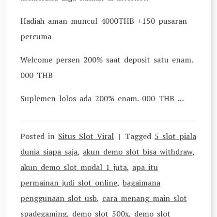
Hadiah aman muncul 4000THB +150 pusaran
percuma
Welcome persen 200% saat deposit satu enam.
000 THB
Suplemen lolos ada 200% enam. 000 THB …
Posted in
Situs Slot Viral
Tagged
5 slot piala
dunia siapa saja
,
akun demo slot bisa withdraw
,
akun demo slot modal 1 juta
,
apa itu
permainan judi slot online
,
bagaimana
penggunaan slot usb
,
cara menang main slot
spadegaming
,
demo slot 500x
,
demo slot