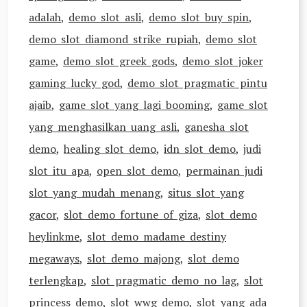
adalah
,
demo slot asli
,
demo slot buy spin
,
demo slot diamond strike rupiah
,
demo slot
game
,
demo slot greek gods
,
demo slot joker
gaming lucky god
,
demo slot pragmatic pintu
ajaib
,
game slot yang lagi booming
,
game slot
yang menghasilkan uang asli
,
ganesha slot
demo
,
healing slot demo
,
idn slot demo
,
judi
slot itu apa
,
open slot demo
,
permainan judi
slot yang mudah menang
,
situs slot yang
gacor
,
slot demo fortune of giza
,
slot demo
heylinkme
,
slot demo madame destiny
megaways
,
slot demo majong
,
slot demo
terlengkap
,
slot pragmatic demo no lag
,
slot
princess demo
,
slot wwg demo
,
slot yang ada