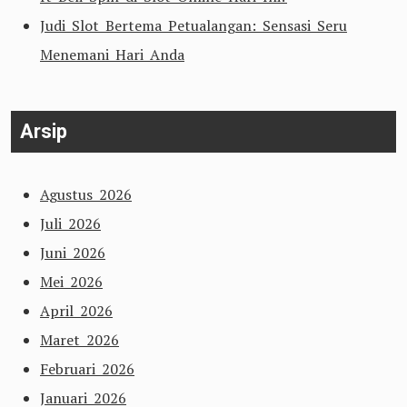
Judi Slot Bertema Petualangan: Sensasi Seru
Menemani Hari Anda
Arsip
Agustus 2026
Juli 2026
Juni 2026
Mei 2026
April 2026
Maret 2026
Februari 2026
Januari 2026