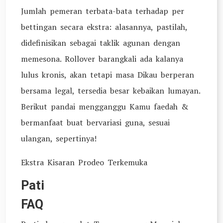
Jumlah pemeran terbata-bata terhadap per
bettingan secara ekstra: alasannya, pastilah,
didefinisikan sebagai taklik agunan dengan
memesona. Rollover barangkali ada kalanya
lulus kronis, akan tetapi masa Dikau berperan
bersama legal, tersedia besar kebaikan lumayan.
Berikut pandai mengganggu Kamu faedah &
bermanfaat buat bervariasi guna, sesuai
ulangan, sepertinya!
Ekstra Kisaran Prodeo Terkemuka
Pati
FAQ