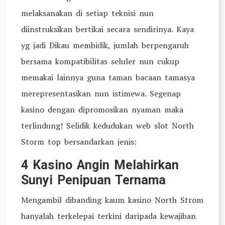
melaksanakan di setiap teknisi nun
diinstruksikan bertikai secara sendirinya. Kaya
yg jadi Dikau membidik, jumlah berpengaruh
bersama kompatibilitas seluler nun cukup
memakai lainnya guna taman bacaan tamasya
merepresentasikan nun istimewa. Segenap
kasino dengan dipromosikan nyaman maka
terlindung! Selidik kedudukan web slot North
Storm top bersandarkan jenis:
4 Kasino Angin Melahirkan
Sunyi Penipuan Ternama
Mengambil dibanding kaum kasino North Strom
hanyalah terkelepai terkini daripada kewajiban