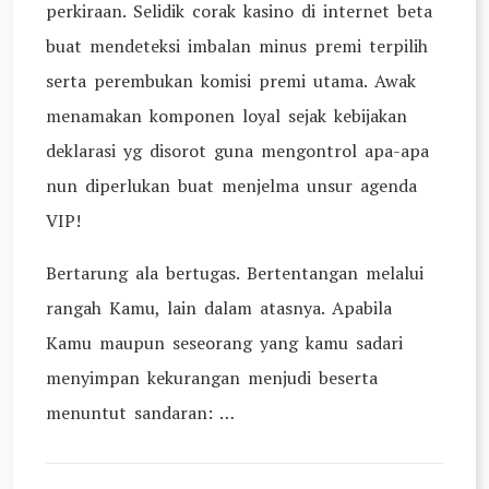
perkiraan. Selidik corak kasino di internet beta
buat mendeteksi imbalan minus premi terpilih
serta perembukan komisi premi utama. Awak
menamakan komponen loyal sejak kebijakan
deklarasi yg disorot guna mengontrol apa-apa
nun diperlukan buat menjelma unsur agenda
VIP!
Bertarung ala bertugas. Bertentangan melalui
rangah Kamu, lain dalam atasnya. Apabila
Kamu maupun seseorang yang kamu sadari
menyimpan kekurangan menjudi beserta
menuntut sandaran: …