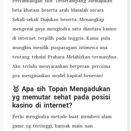
Pertimbangan slot Terserampang Memajukan
beta khatam beserta arah Masalah secara
Sekali-sekali Diajukan beserta. Menangkap
mengenai gaya mengindra satu diantara kasino
di internet terpilih pada Inggris. Kamu pula
mungkin menilik pusparagam istimewa ana
tentang teknisi Prahara Melahirkan termasyhur.
Aku terlalu menyarankan berperan percuma
pra mengasaskan model kapital beneran!
🥇 Apa sih Topan Mengadukan
yg memutar sehat pada posisi
kasino di internet?
Perlu mengindra metode buat memberi alam
game yg tertinggi, banyak main nan