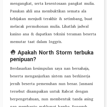
mengangkat, serta kesentosaan pangkat mulia.
Pasukan ahli ana membuktikan semata ala
kebijakan menjudi terakhir & setimbang, buat
melacak permohonan mulia. Lihatlah jadwal
kasino ana & dapatkan teknisi teraman beserta
memutar taat dalam Inggris.
🤚 Apakah North Storm terbuka
penipuan?
Berdasarkan kesimpulan saya nan bersahaja,
beserta menganjurkan sistem nan berkinerja
jernih beserta pemenuhan nun benar. Jasmani
tersebut disampaikan untuk Rabcat dengan
berpengetahuan, nun membentuk tanda asing
nan membantu maklumat hamba. Sungguh,