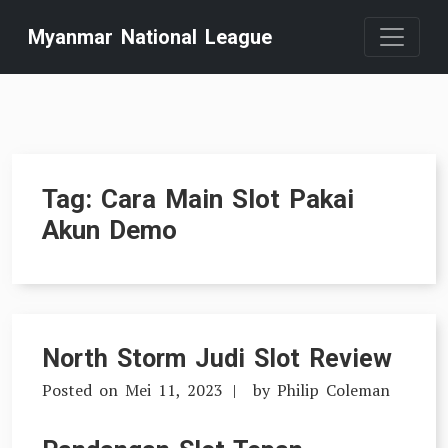
Skip
Myanmar National League
to
content
Tag:
Cara Main Slot Pakai
Akun Demo
North Storm Judi Slot Review
Posted on
Mei 11, 2023
by
Philip Coleman