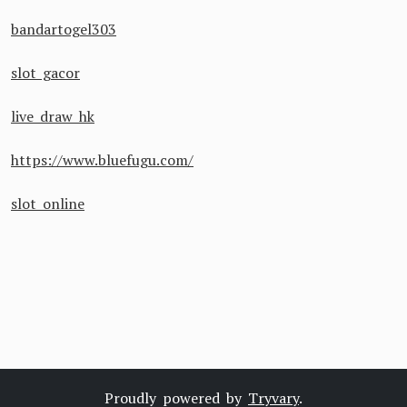
bandartogel303
slot gacor
live draw hk
https://www.bluefugu.com/
slot online
Proudly powered by
Tryvary
.