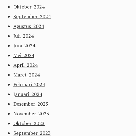
Oktober 2024
September 2024
Agustus 2024
Juli 2024
Juni 2024
Mei 2024
April 2024
Maret 2024
Februari 2024
Januari 2024
Desember 2023
November 2023
Oktober 2023
September 2023