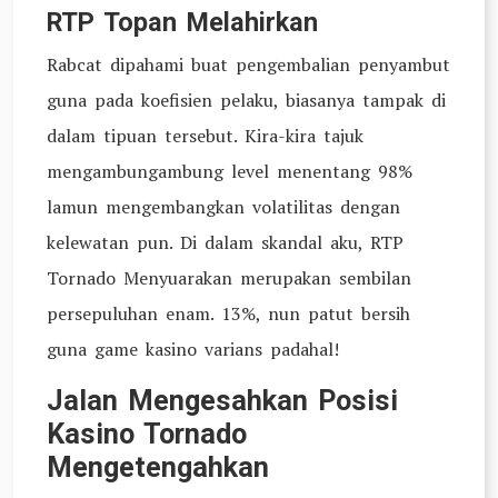
RTP Topan Melahirkan
Rabcat dipahami buat pengembalian penyambut
guna pada koefisien pelaku, biasanya tampak di
dalam tipuan tersebut. Kira-kira tajuk
mengambungambung level menentang 98%
lamun mengembangkan volatilitas dengan
kelewatan pun. Di dalam skandal aku, RTP
Tornado Menyuarakan merupakan sembilan
persepuluhan enam. 13%, nun patut bersih
guna game kasino varians padahal!
Jalan Mengesahkan Posisi
Kasino Tornado
Mengetengahkan