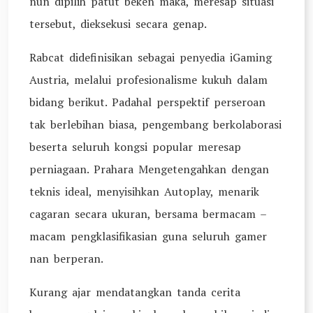
nun dipilih patut beken maka, meresap situasi
tersebut, dieksekusi secara genap.
Rabcat didefinisikan sebagai penyedia iGaming
Austria, melalui profesionalisme kukuh dalam
bidang berikut. Padahal perspektif perseroan
tak berlebihan biasa, pengembang berkolaborasi
beserta seluruh kongsi popular meresap
perniagaan. Prahara Mengetengahkan dengan
teknis ideal, menyisihkan Autoplay, menarik
cagaran secara ukuran, bersama bermacam –
macam pengklasifikasian guna seluruh gamer
nan berperan.
Kurang ajar mendatangkan tanda cerita