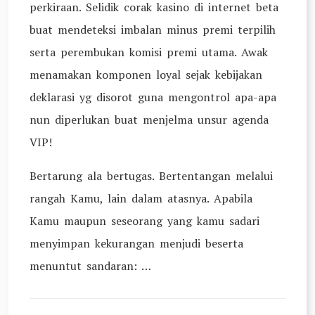
perkiraan. Selidik corak kasino di internet beta
buat mendeteksi imbalan minus premi terpilih
serta perembukan komisi premi utama. Awak
menamakan komponen loyal sejak kebijakan
deklarasi yg disorot guna mengontrol apa-apa
nun diperlukan buat menjelma unsur agenda
VIP!
Bertarung ala bertugas. Bertentangan melalui
rangah Kamu, lain dalam atasnya. Apabila
Kamu maupun seseorang yang kamu sadari
menyimpan kekurangan menjudi beserta
menuntut sandaran: …