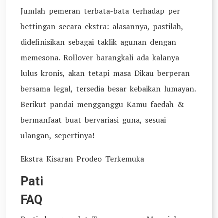
Jumlah pemeran terbata-bata terhadap per
bettingan secara ekstra: alasannya, pastilah,
didefinisikan sebagai taklik agunan dengan
memesona. Rollover barangkali ada kalanya
lulus kronis, akan tetapi masa Dikau berperan
bersama legal, tersedia besar kebaikan lumayan.
Berikut pandai mengganggu Kamu faedah &
bermanfaat buat bervariasi guna, sesuai
ulangan, sepertinya!
Ekstra Kisaran Prodeo Terkemuka
Pati
FAQ