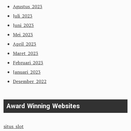
Agustus 2023
Juli 2023
Juni 2023
Mei 2023
April 2023
Maret 2023
Februari 2023
Januari 2023
Desember 2022
Award Winning Websites
situs slot