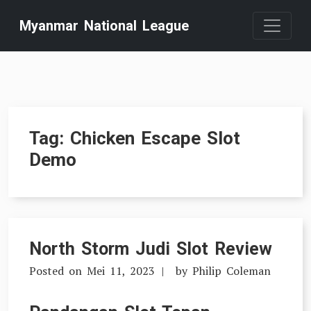
Skip
Myanmar National League
to
content
Tag:
Chicken Escape Slot
Demo
North Storm Judi Slot Review
Posted on
Mei 11, 2023
by
Philip Coleman