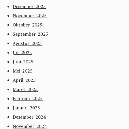
Desember 2025
November 2025
Oktober 2025
September 2025
Agustus 2025
Juli 2025
Juni 2025
Mei 2025
April 2025
Maret 2025
Februari 2025
Januari 2025
Desember 2024
November 2024