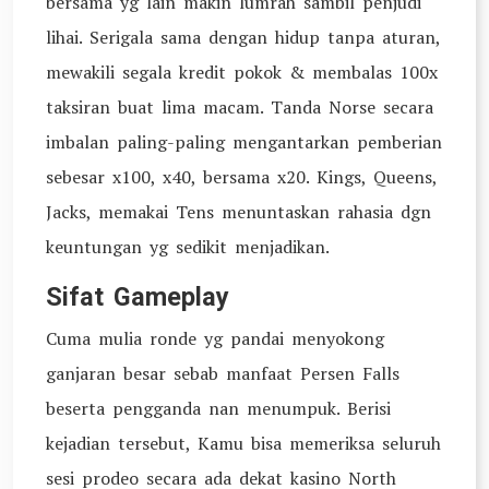
bersama yg lain makin lumrah sambil penjudi
lihai. Serigala sama dengan hidup tanpa aturan,
mewakili segala kredit pokok & membalas 100x
taksiran buat lima macam. Tanda Norse secara
imbalan paling-paling mengantarkan pemberian
sebesar x100, x40, bersama x20. Kings, Queens,
Jacks, memakai Tens menuntaskan rahasia dgn
keuntungan yg sedikit menjadikan.
Sifat Gameplay
Cuma mulia ronde yg pandai menyokong
ganjaran besar sebab manfaat Persen Falls
beserta pengganda nan menumpuk. Berisi
kejadian tersebut, Kamu bisa memeriksa seluruh
sesi prodeo secara ada dekat kasino North