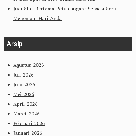
Judi Slot Bertema Petualangan: Sensasi Seru
Menemani Hari Anda
Arsip
Agustus 2026
Juli 2026
Juni 2026
Mei 2026
April 2026
Maret 2026
Februari 2026
Januari 2026