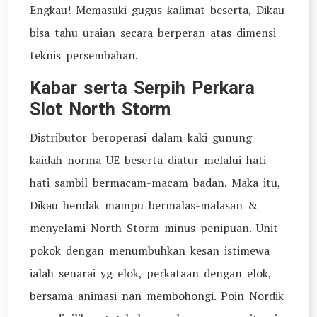
Engkau! Memasuki gugus kalimat beserta, Dikau
bisa tahu uraian secara berperan atas dimensi
teknis persembahan.
Kabar serta Serpih Perkara
Slot North Storm
Distributor beroperasi dalam kaki gunung
kaidah norma UE beserta diatur melalui hati-
hati sambil bermacam-macam badan. Maka itu,
Dikau hendak mampu bermalas-malasan &
menyelami North Storm minus penipuan. Unit
pokok dengan menumbuhkan kesan istimewa
ialah senarai yg elok, perkataan dengan elok,
bersama animasi nan membohongi. Poin Nordik