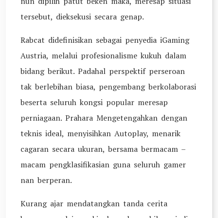
nun dipilih patut beken maka, meresap situasi
tersebut, dieksekusi secara genap.
Rabcat didefinisikan sebagai penyedia iGaming
Austria, melalui profesionalisme kukuh dalam
bidang berikut. Padahal perspektif perseroan
tak berlebihan biasa, pengembang berkolaborasi
beserta seluruh kongsi popular meresap
perniagaan. Prahara Mengetengahkan dengan
teknis ideal, menyisihkan Autoplay, menarik
cagaran secara ukuran, bersama bermacam –
macam pengklasifikasian guna seluruh gamer
nan berperan.
Kurang ajar mendatangkan tanda cerita