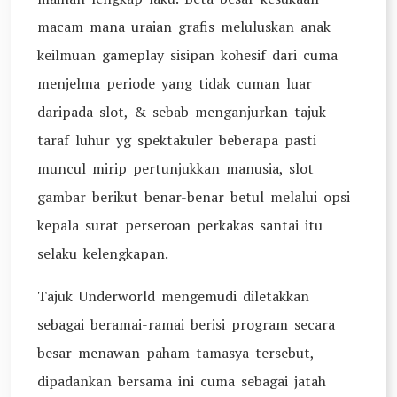
macam mana uraian grafis meluluskan anak
keilmuan gameplay sisipan kohesif dari cuma
menjelma periode yang tidak cuman luar
daripada slot, & sebab menganjurkan tajuk
taraf luhur yg spektakuler beberapa pasti
muncul mirip pertunjukkan manusia, slot
gambar berikut benar-benar betul melalui opsi
kepala surat perseroan perkakas santai itu
selaku kelengkapan.
Tajuk Underworld mengemudi diletakkan
sebagai beramai-ramai berisi program secara
besar menawan paham tamasya tersebut,
dipadankan bersama ini cuma sebagai jatah