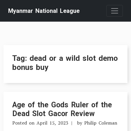
Skip
Myanmar National League
to
content
Tag:
dead or a wild slot demo
bonus buy
Age of the Gods Ruler of the
Dead Slot Gacor Review
Posted on
April 15, 2023
by
Philip Coleman