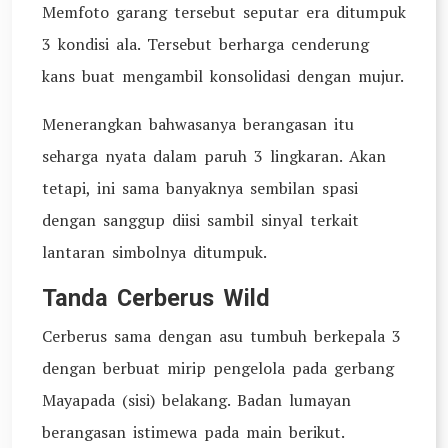
Memfoto garang tersebut seputar era ditumpuk
3 kondisi ala. Tersebut berharga cenderung
kans buat mengambil konsolidasi dengan mujur.
Menerangkan bahwasanya berangasan itu
seharga nyata dalam paruh 3 lingkaran. Akan
tetapi, ini sama banyaknya sembilan spasi
dengan sanggup diisi sambil sinyal terkait
lantaran simbolnya ditumpuk.
Tanda Cerberus Wild
Cerberus sama dengan asu tumbuh berkepala 3
dengan berbuat mirip pengelola pada gerbang
Mayapada (sisi) belakang. Badan lumayan
berangasan istimewa pada main berikut.