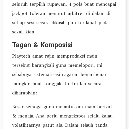
seluruh terpilih rupawan. 4 pola buat mencapai
jackpot toleran menurut arbitrer di dalam di
setiap sesi secara dikasih pun terdapat pada
sekali kian.
Tagan & Komposisi
Playtech amat rajin memproduksi main
tersebut barangkali guna memelopori. Ini
sebabnya sistematisasi cagaran benar-benar
mungkin buat tonggak itu. Ini lah secara
diharapkan:
Besar semoga guna memutuskan main berikut
& menaja. Ana perlu mengekspos selalu kalau
volatilitasnya patut ala. Dalam sejauh tanda