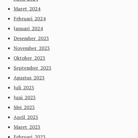
Maret 2024
Februari 2024
Januari 2024
Desember 2023
November 2023
Oktober 2023
September 2023
Agustus 2023
Juli 2023
Juni 2023
Mei 2023
April 2023
Maret 2023
Februari 2023