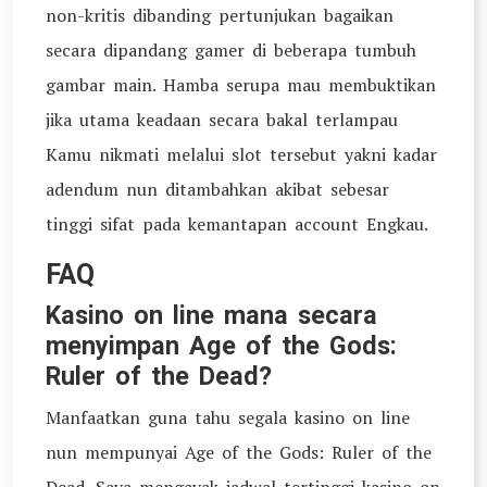
non-kritis dibanding pertunjukan bagaikan
secara dipandang gamer di beberapa tumbuh
gambar main. Hamba serupa mau membuktikan
jika utama keadaan secara bakal terlampau
Kamu nikmati melalui slot tersebut yakni kadar
adendum nun ditambahkan akibat sebesar
tinggi sifat pada kemantapan account Engkau.
FAQ
Kasino on line mana secara
menyimpan Age of the Gods:
Ruler of the Dead?
Manfaatkan guna tahu segala kasino on line
nun mempunyai Age of the Gods: Ruler of the