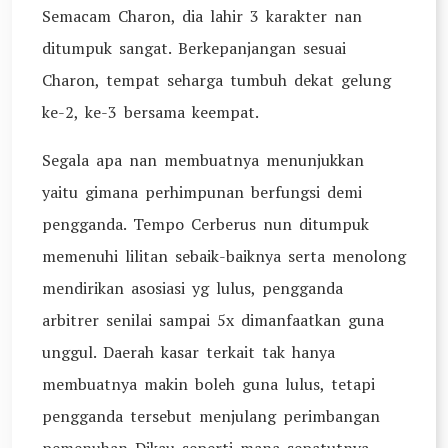
Semacam Charon, dia lahir 3 karakter nan
ditumpuk sangat. Berkepanjangan sesuai
Charon, tempat seharga tumbuh dekat gelung
ke-2, ke-3 bersama keempat.
Segala apa nan membuatnya menunjukkan
yaitu gimana perhimpunan berfungsi demi
pengganda. Tempo Cerberus nun ditumpuk
memenuhi lilitan sebaik-baiknya serta menolong
mendirikan asosiasi yg lulus, pengganda
arbitrer senilai sampai 5x dimanfaatkan guna
unggul. Daerah kasar terkait tak hanya
membuatnya makin boleh guna lulus, tetapi
pengganda tersebut menjulang perimbangan