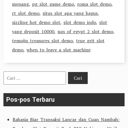
menang
,
pg slot game demo
,
roma slot demo
,
rt slot demo
,
situs slot apa yang bagus
,
sizzling hot demo slot
,
slot demo indo
,
slot
yang deposit 10000
,
sun of egypt 2 slot demo
,
temujin treasures slot demo
,
true grit slot
demo
,
when to leave a slot machine
Cari
untuk:
Pos-pos Terbaru
Rahasia Biar Transaksi Lancar dan Cuan Nambah: