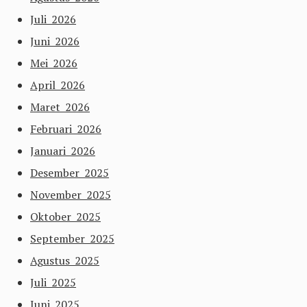
Juli 2026
Juni 2026
Mei 2026
April 2026
Maret 2026
Februari 2026
Januari 2026
Desember 2025
November 2025
Oktober 2025
September 2025
Agustus 2025
Juli 2025
Juni 2025