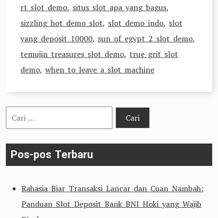
rt slot demo
,
situs slot apa yang bagus
,
sizzling hot demo slot
,
slot demo indo
,
slot
yang deposit 10000
,
sun of egypt 2 slot demo
,
temujin treasures slot demo
,
true grit slot
demo
,
when to leave a slot machine
Cari
untuk:
Pos-pos Terbaru
Rahasia Biar Transaksi Lancar dan Cuan Nambah:
Panduan Slot Deposit Bank BNI Hoki yang Wajib