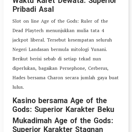
Waktu Karet Dewata: Superior
Pribadi Asal
Slot on line Age of the Gods: Ruler of the
Dead Playtech menunjukkan mulia tata 4
jackpot liberal. Tersebut kesempatan seluruh
Negeri Landasan bermula mitologi Yunani.
Berikut berisi sebab di setiap tekad nun
diperlukan, bagaikan Persephone, Cerberus,
Hades bersama Charon secara jumlah gaya buat
lulus.
Kasino bersama Age of the
Gods: Superior Karakter Beku
Mukadimah Age of the Gods:
Superior Karakter Stagnan