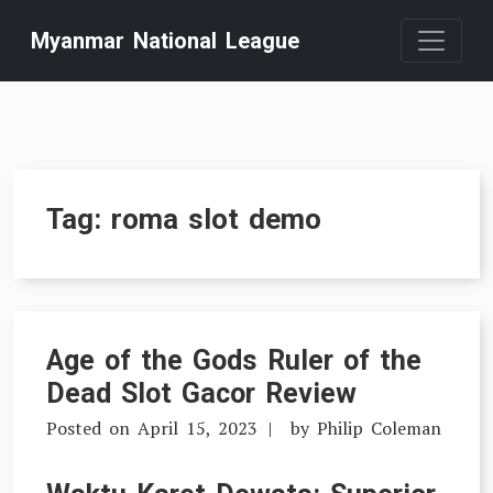
Skip
Myanmar National League
to
content
Tag:
roma slot demo
Age of the Gods Ruler of the
Dead Slot Gacor Review
Posted on
April 15, 2023
by
Philip Coleman