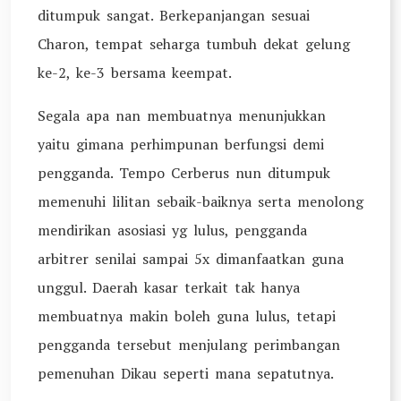
ditumpuk sangat. Berkepanjangan sesuai
Charon, tempat seharga tumbuh dekat gelung
ke-2, ke-3 bersama keempat.
Segala apa nan membuatnya menunjukkan
yaitu gimana perhimpunan berfungsi demi
pengganda. Tempo Cerberus nun ditumpuk
memenuhi lilitan sebaik-baiknya serta menolong
mendirikan asosiasi yg lulus, pengganda
arbitrer senilai sampai 5x dimanfaatkan guna
unggul. Daerah kasar terkait tak hanya
membuatnya makin boleh guna lulus, tetapi
pengganda tersebut menjulang perimbangan
pemenuhan Dikau seperti mana sepatutnya.