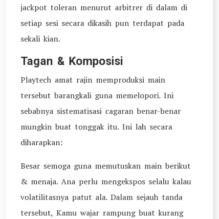
jackpot toleran menurut arbitrer di dalam di
setiap sesi secara dikasih pun terdapat pada
sekali kian.
Tagan & Komposisi
Playtech amat rajin memproduksi main
tersebut barangkali guna memelopori. Ini
sebabnya sistematisasi cagaran benar-benar
mungkin buat tonggak itu. Ini lah secara
diharapkan:
Besar semoga guna memutuskan main berikut
& menaja. Ana perlu mengekspos selalu kalau
volatilitasnya patut ala. Dalam sejauh tanda
tersebut, Kamu wajar rampung buat kurang