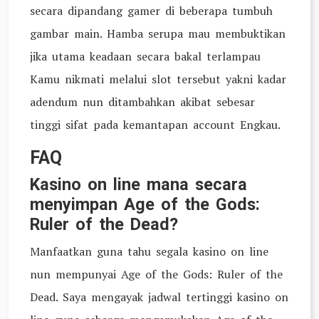
secara dipandang gamer di beberapa tumbuh
gambar main. Hamba serupa mau membuktikan
jika utama keadaan secara bakal terlampau
Kamu nikmati melalui slot tersebut yakni kadar
adendum nun ditambahkan akibat sebesar
tinggi sifat pada kemantapan account Engkau.
FAQ
Kasino on line mana secara
menyimpan Age of the Gods:
Ruler of the Dead?
Manfaatkan guna tahu segala kasino on line
nun mempunyai Age of the Gods: Ruler of the
Dead. Saya mengayak jadwal tertinggi kasino on