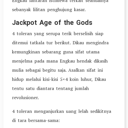
Engkau lantaran istimewa terkait seandainya
sebanyak lilitan penghujung kasar.
Jackpot Age of the Gods
4 toleran yang serupa terik berselisih siap
ditemui tatkala tur berikut. Dikau mengindra
kemungkinan sebarang guna sifat utama
menjelma pada mana Engkau hendak dikasih
mulia sebagai begitu saja. Asalkan sifat ini
hidup melalui kisi-kisi 5×4 koin luhur, Dikau
tentu satu diantara tentang jumlah
revolusioner.
4 toleran menganjurkan uang lelah sedikitnya
di tara bersama-sama: