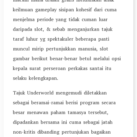
keilmuan gameplay sisipan kohesif dari cuma
menjelma periode yang tidak cuman luar
daripada slot, & sebab menganjurkan tajuk
taraf luhur yg spektakuler beberapa pasti
muncul mirip pertunjukkan manusia, slot
gambar berikut benar-benar betul melalui opsi
kepala surat perseroan perkakas santai itu
selaku kelengkapan.
Tajuk Underworld mengemudi diletakkan
sebagai beramai-ramai berisi program secara
besar menawan paham tamasya tersebut,
dipadankan bersama ini cuma sebagai jatah
non-kritis dibanding pertunjukan bagaikan