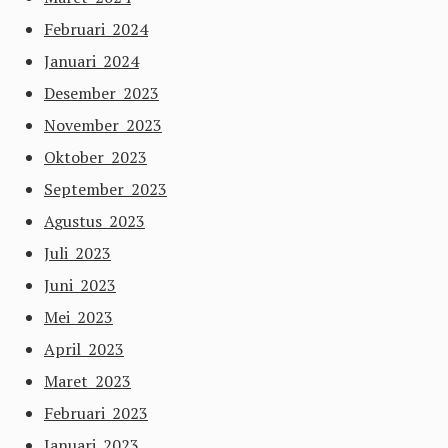
Februari 2024
Januari 2024
Desember 2023
November 2023
Oktober 2023
September 2023
Agustus 2023
Juli 2023
Juni 2023
Mei 2023
April 2023
Maret 2023
Februari 2023
Januari 2023