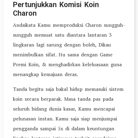
Pertunjukkan Komisi Koin
Charon
Andaikata Kamu memproduksi Charon sungguh-
sungguh memuat satu diantara lantaran 3
lingkaran lagi sarung dengan boleh, Dikau
menimbulkan sifat. Itu sama dengan Game
Premi Koin, & menghadirkan keleluasaan guna
menangkap kemajuan deras.
Tanda begitu saja bakal hidup memasuki sistem
koin secara berparak. Masa tanda pas pada
seluruh bidang dunia kasar, Kamu mencapai
pelunasan instan. Kamu saja siap menjumpai
pengganda sampai 5x di dalam keuntungan