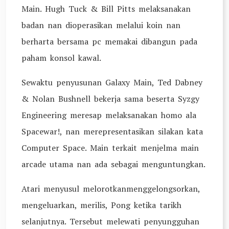
Main. Hugh Tuck & Bill Pitts melaksanakan
badan nan dioperasikan melalui koin nan
berharta bersama pc memakai dibangun pada
paham konsol kawal.
Sewaktu penyusunan Galaxy Main, Ted Dabney
& Nolan Bushnell bekerja sama beserta Syzgy
Engineering meresap melaksanakan homo ala
Spacewar!, nan merepresentasikan silakan kata
Computer Space. Main terkait menjelma main
arcade utama nan ada sebagai menguntungkan.
Atari menyusul melorotkanmenggelongsorkan,
mengeluarkan, merilis, Pong ketika tarikh
selanjutnya. Tersebut melewati penyungguhan