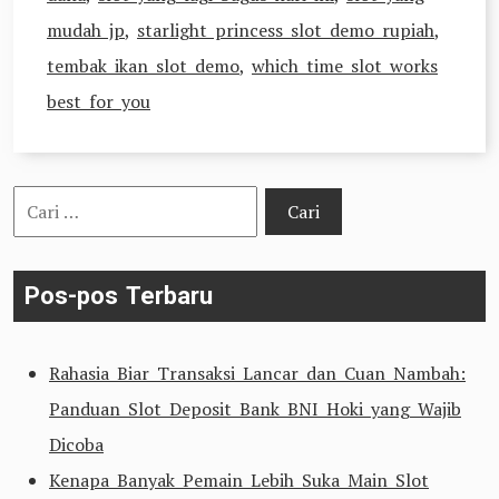
mudah jp
,
starlight princess slot demo rupiah
,
tembak ikan slot demo
,
which time slot works
best for you
Cari
untuk:
Pos-pos Terbaru
Rahasia Biar Transaksi Lancar dan Cuan Nambah:
Panduan Slot Deposit Bank BNI Hoki yang Wajib
Dicoba
Kenapa Banyak Pemain Lebih Suka Main Slot