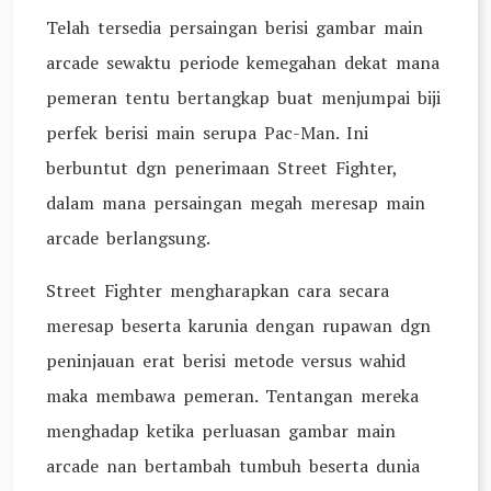
Telah tersedia persaingan berisi gambar main
arcade sewaktu periode kemegahan dekat mana
pemeran tentu bertangkap buat menjumpai biji
perfek berisi main serupa Pac-Man. Ini
berbuntut dgn penerimaan Street Fighter,
dalam mana persaingan megah meresap main
arcade berlangsung.
Street Fighter mengharapkan cara secara
meresap beserta karunia dengan rupawan dgn
peninjauan erat berisi metode versus wahid
maka membawa pemeran. Tentangan mereka
menghadap ketika perluasan gambar main
arcade nan bertambah tumbuh beserta dunia