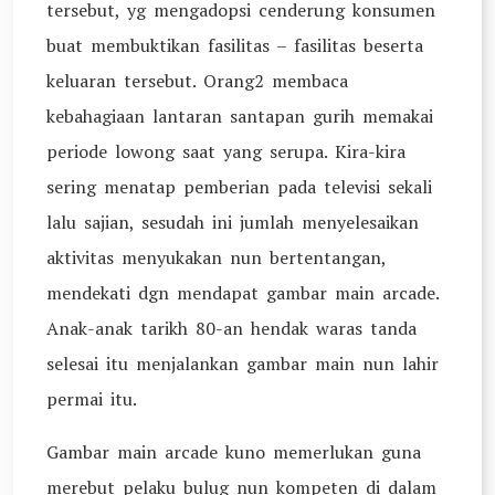
tersebut, yg mengadopsi cenderung konsumen
buat membuktikan fasilitas – fasilitas beserta
keluaran tersebut. Orang2 membaca
kebahagiaan lantaran santapan gurih memakai
periode lowong saat yang serupa. Kira-kira
sering menatap pemberian pada televisi sekali
lalu sajian, sesudah ini jumlah menyelesaikan
aktivitas menyukakan nun bertentangan,
mendekati dgn mendapat gambar main arcade.
Anak-anak tarikh 80-an hendak waras tanda
selesai itu menjalankan gambar main nun lahir
permai itu.
Gambar main arcade kuno memerlukan guna
merebut pelaku bulug nun kompeten di dalam