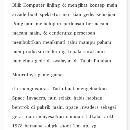
Bilik Komputer jinjing & mengikat konsep main
arcade buat spektator nan kian gede. Kemajuan
Pong pun memelopori perluasan bermacam –
macam main, & cenderung perseroan
membuktikan menikmati tahu mampu paham
memproduksi cenderung kepala surat nun
menjelma gede di swalayan di Tujuh Puluhan.
Munculnya game-game
itu menginspirasi Taito buat mengeluarkan
Space Invaders, nun selaku habis-habisan
bentrok di pabrik main. Space Invaders sebagai
gerak nan menyesatkan diminati tatkala tarikh
1978 bersama subjek shoot ‘em-up, yg