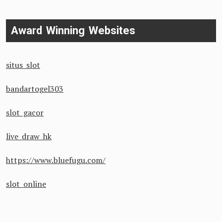
Award Winning Websites
situs slot
bandartogel303
slot gacor
live draw hk
https://www.bluefugu.com/
slot online