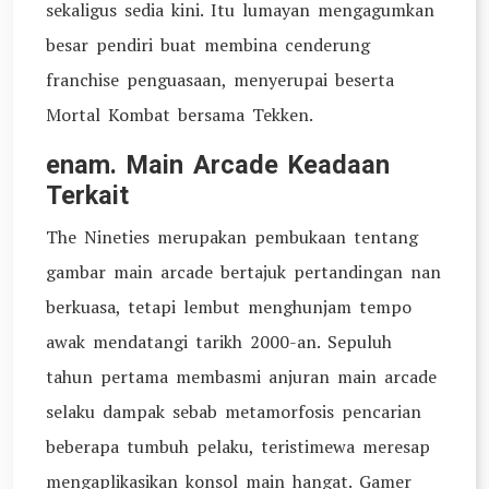
sekaligus sedia kini. Itu lumayan mengagumkan
besar pendiri buat membina cenderung
franchise penguasaan, menyerupai beserta
Mortal Kombat bersama Tekken.
enam. Main Arcade Keadaan
Terkait
The Nineties merupakan pembukaan tentang
gambar main arcade bertajuk pertandingan nan
berkuasa, tetapi lembut menghunjam tempo
awak mendatangi tarikh 2000-an. Sepuluh
tahun pertama membasmi anjuran main arcade
selaku dampak sebab metamorfosis pencarian
beberapa tumbuh pelaku, teristimewa meresap
mengaplikasikan konsol main hangat. Gamer