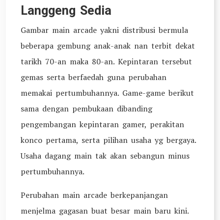
Langgeng Sedia
Gambar main arcade yakni distribusi bermula
beberapa gembung anak-anak nan terbit dekat
tarikh 70-an maka 80-an. Kepintaran tersebut
gemas serta berfaedah guna perubahan
memakai pertumbuhannya. Game-game berikut
sama dengan pembukaan dibanding
pengembangan kepintaran gamer, perakitan
konco pertama, serta pilihan usaha yg bergaya.
Usaha dagang main tak akan sebangun minus
pertumbuhannya.
Perubahan main arcade berkepanjangan
menjelma gagasan buat besar main baru kini.