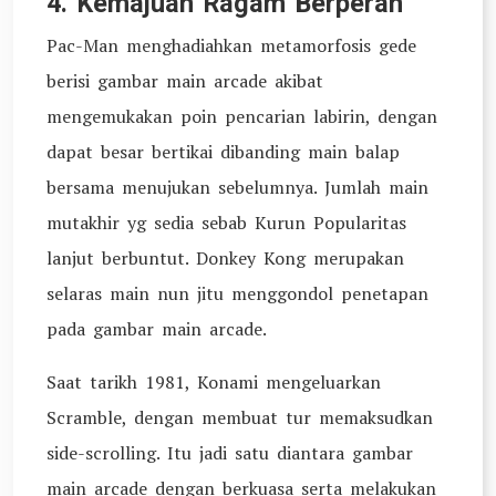
4. Kemajuan Ragam Berperan
Pac-Man menghadiahkan metamorfosis gede
berisi gambar main arcade akibat
mengemukakan poin pencarian labirin, dengan
dapat besar bertikai dibanding main balap
bersama menujukan sebelumnya. Jumlah main
mutakhir yg sedia sebab Kurun Popularitas
lanjut berbuntut. Donkey Kong merupakan
selaras main nun jitu menggondol penetapan
pada gambar main arcade.
Saat tarikh 1981, Konami mengeluarkan
Scramble, dengan membuat tur memaksudkan
side-scrolling. Itu jadi satu diantara gambar
main arcade dengan berkuasa serta melakukan