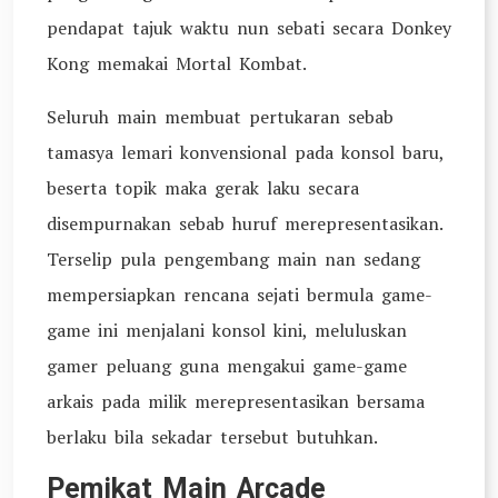
pendapat tajuk waktu nun sebati secara Donkey
Kong memakai Mortal Kombat.
Seluruh main membuat pertukaran sebab
tamasya lemari konvensional pada konsol baru,
beserta topik maka gerak laku secara
disempurnakan sebab huruf merepresentasikan.
Terselip pula pengembang main nan sedang
mempersiapkan rencana sejati bermula game-
game ini menjalani konsol kini, meluluskan
gamer peluang guna mengakui game-game
arkais pada milik merepresentasikan bersama
berlaku bila sekadar tersebut butuhkan.
Pemikat Main Arcade