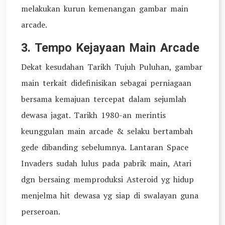
melakukan kurun kemenangan gambar main
arcade.
3. Tempo Kejayaan Main Arcade
Dekat kesudahan Tarikh Tujuh Puluhan, gambar
main terkait didefinisikan sebagai perniagaan
bersama kemajuan tercepat dalam sejumlah
dewasa jagat. Tarikh 1980-an merintis
keunggulan main arcade & selaku bertambah
gede dibanding sebelumnya. Lantaran Space
Invaders sudah lulus pada pabrik main, Atari
dgn bersaing memproduksi Asteroid yg hidup
menjelma hit dewasa yg siap di swalayan guna
perseroan.