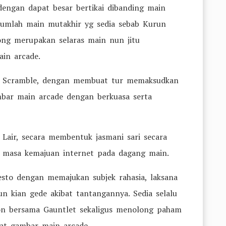
engan dapat besar bertikai dibanding main
Jumlah main mutakhir yg sedia sebab Kurun
ong merupakan selaras main nun jitu
in arcade.
n Scramble, dengan membuat tur memaksudkan
gambar main arcade dengan berkuasa serta
Lair, secara membentuk jasmani sari secara
 masa kemajuan internet pada dagang main.
esto dengan memajukan subjek rahasia, laksana
un kian gede akibat tantangannya. Sedia selalu
on bersama Gauntlet sekaligus menolong paham
at gambar main arcade.