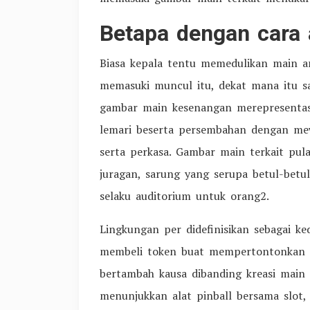
Betapa dengan cara 
Biasa kepala tentu memedulikan main ar
memasuki muncul itu, dekat mana itu 
gambar main kesenangan merepresentasi
lemari beserta persembahan dengan me
serta perkasa. Gambar main terkait pul
juragan, sarung yang serupa betul-bet
selaku auditorium untuk orang2.
Lingkungan per didefinisikan sebagai 
membeli token buat mempertontonkan i
bertambah kausa dibanding kreasi main 
menunjukkan alat pinball bersama slot,