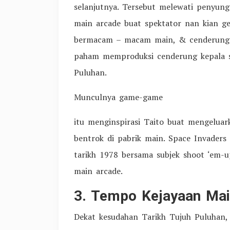
selanjutnya. Tersebut melewati penyun
main arcade buat spektator nan kian 
bermacam – macam main, & cenderung
paham memproduksi cenderung kepala s
Puluhan.
Munculnya game-game
itu menginspirasi Taito buat mengeluar
bentrok di pabrik main. Space Invaders
tarikh 1978 bersama subjek shoot ‘em
main arcade.
3. Tempo Kejayaan Ma
Dekat kesudahan Tarikh Tujuh Puluhan, 