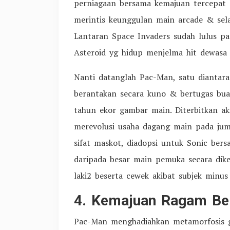
perniagaan bersama kemajuan tercepat 
merintis keunggulan main arcade & sel
Lantaran Space Invaders sudah lulus p
Asteroid yg hidup menjelma hit dewasa 
Nanti datanglah Pac-Man, satu diantar
berantakan secara kuno & bertugas bua
tahun ekor gambar main. Diterbitkan a
merevolusi usaha dagang main pada juml
sifat maskot, diadopsi untuk Sonic ber
daripada besar main pemuka secara dik
laki2 beserta cewek akibat subjek minus
4. Kemajuan Ragam Be
Pac-Man menghadiahkan metamorfosis ge