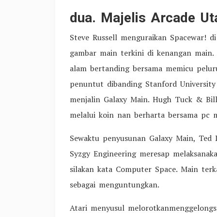
dua. Majelis Arcade U
Steve Russell menguraikan Spacewar! di
gambar main terkini di kenangan main.
alam bertanding bersama memicu peluru
penuntut dibanding Stanford Universit
menjalin Galaxy Main. Hugh Tuck & Bil
melalui koin nan berharta bersama pc 
Sewaktu penyusunan Galaxy Main, Ted 
Syzgy Engineering meresap melaksanak
silakan kata Computer Space. Main ter
sebagai menguntungkan.
Atari menyusul melorotkanmenggelongsor