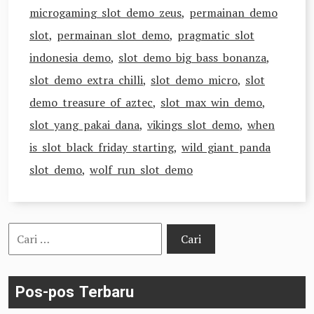
microgaming slot demo zeus
,
permainan demo
slot
,
permainan slot demo
,
pragmatic slot
indonesia demo
,
slot demo big bass bonanza
,
slot demo extra chilli
,
slot demo micro
,
slot
demo treasure of aztec
,
slot max win demo
,
slot yang pakai dana
,
vikings slot demo
,
when
is slot black friday starting
,
wild giant panda
slot demo
,
wolf run slot demo
Cari
untuk:
Pos-pos Terbaru