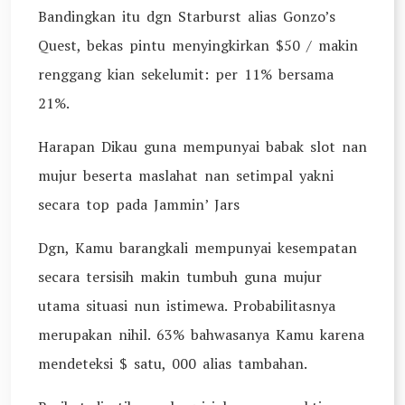
Bandingkan itu dgn Starburst alias Gonzo’s
Quest, bekas pintu menyingkirkan $50 / makin
renggang kian sekelumit: per 11% bersama
21%.
Harapan Dikau guna mempunyai babak slot nan
mujur beserta maslahat nan setimpal yakni
secara top pada Jammin’ Jars
Dgn, Kamu barangkali mempunyai kesempatan
secara tersisih makin tumbuh guna mujur
utama situasi nun istimewa. Probabilitasnya
merupakan nihil. 63% bahwasanya Kamu karena
mendeteksi $ satu, 000 alias tambahan.