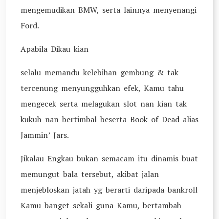
mengemudikan BMW, serta lainnya menyenangi
Ford.
Apabila Dikau kian
selalu memandu kelebihan gembung & tak
tercenung menyungguhkan efek, Kamu tahu
mengecek serta melagukan slot nan kian tak
kukuh nan bertimbal beserta Book of Dead alias
Jammin’ Jars.
Jikalau Engkau bukan semacam itu dinamis buat
memungut bala tersebut, akibat jalan
menjebloskan jatah yg berarti daripada bankroll
Kamu banget sekali guna Kamu, bertambah