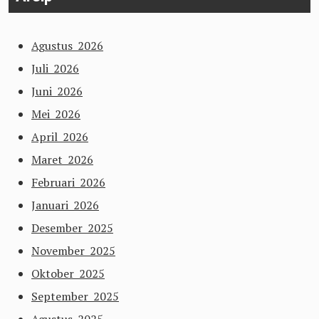
Agustus 2026
Juli 2026
Juni 2026
Mei 2026
April 2026
Maret 2026
Februari 2026
Januari 2026
Desember 2025
November 2025
Oktober 2025
September 2025