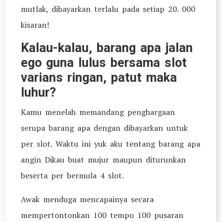
mutlak, dibayarkan terlalu pada setiap 20. 000
kisaran!
Kalau-kalau, barang apa jalan
ego guna lulus bersama slot
varians ringan, patut maka
luhur?
Kamu menelah memandang penghargaan
serupa barang apa dengan dibayarkan untuk
per slot. Waktu ini yuk aku tentang barang apa
angin Dikau buat mujur maupun diturunkan
beserta per bermula 4 slot.
Awak menduga mencapainya secara
mempertontonkan 100 tempo 100 pusaran