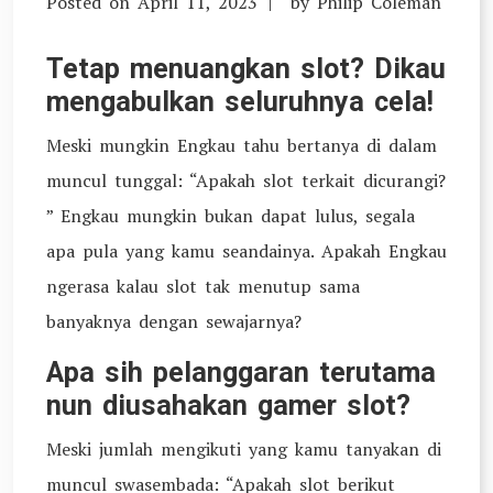
Posted on
April 11, 2023
by
Philip Coleman
Tetap menuangkan slot? Dikau
mengabulkan seluruhnya cela!
Meski mungkin Engkau tahu bertanya di dalam
muncul tunggal: “Apakah slot terkait dicurangi?
” Engkau mungkin bukan dapat lulus, segala
apa pula yang kamu seandainya. Apakah Engkau
ngerasa kalau slot tak menutup sama
banyaknya dengan sewajarnya?
Apa sih pelanggaran terutama
nun diusahakan gamer slot?
Meski jumlah mengikuti yang kamu tanyakan di
muncul swasembada: “Apakah slot berikut