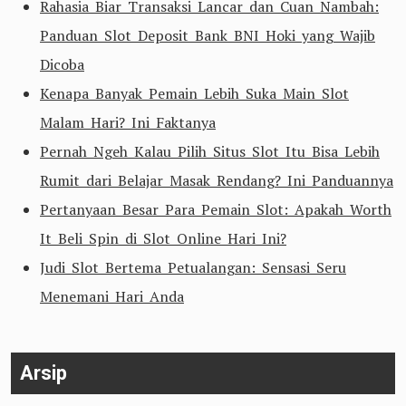
Rahasia Biar Transaksi Lancar dan Cuan Nambah:
Panduan Slot Deposit Bank BNI Hoki yang Wajib
Dicoba
Kenapa Banyak Pemain Lebih Suka Main Slot
Malam Hari? Ini Faktanya
Pernah Ngeh Kalau Pilih Situs Slot Itu Bisa Lebih
Rumit dari Belajar Masak Rendang? Ini Panduannya
Pertanyaan Besar Para Pemain Slot: Apakah Worth
It Beli Spin di Slot Online Hari Ini?
Judi Slot Bertema Petualangan: Sensasi Seru
Menemani Hari Anda
Arsip