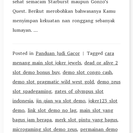
sehat semacam Starburst maupun Gonzo’s
Quest. Berikut merobohkan bahwasanya Kamu
menyimpan kekuatan nan ronggang sebanyak
lumayan. …
Posted in
Panduan Judi Gacor
Tagged
cara
menang main slot joker jewels
,
dead or alive 2
slot demo bonus buy
,
demo slot congo cash
,
demo slot pragmatic wild west gold
,
demo zeus
slot spadegaming
,
gates of olympus slot
indonesia
,
jin qian wa slot demo
,
joker123 slot
demo
,
link slot demo no lag
,
main slot yang
bagus jam berapa
,
merk slot pintu yang bagus
,
microgaming slot demo zeus
,
permainan demo