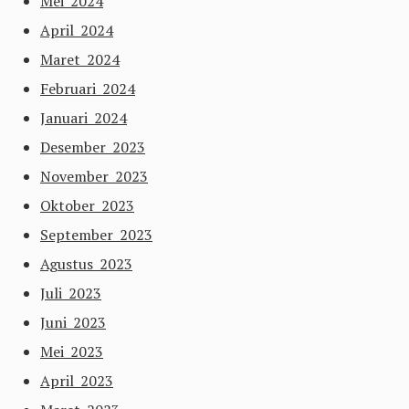
Mei 2024
April 2024
Maret 2024
Februari 2024
Januari 2024
Desember 2023
November 2023
Oktober 2023
September 2023
Agustus 2023
Juli 2023
Juni 2023
Mei 2023
April 2023