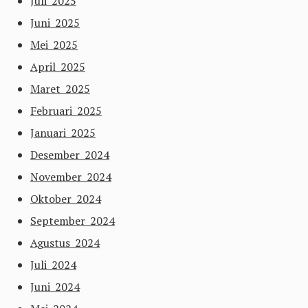
Juli 2025
Juni 2025
Mei 2025
April 2025
Maret 2025
Februari 2025
Januari 2025
Desember 2024
November 2024
Oktober 2024
September 2024
Agustus 2024
Juli 2024
Juni 2024