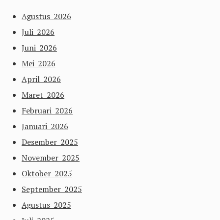
Agustus 2026
Juli 2026
Juni 2026
Mei 2026
April 2026
Maret 2026
Februari 2026
Januari 2026
Desember 2025
November 2025
Oktober 2025
September 2025
Agustus 2025