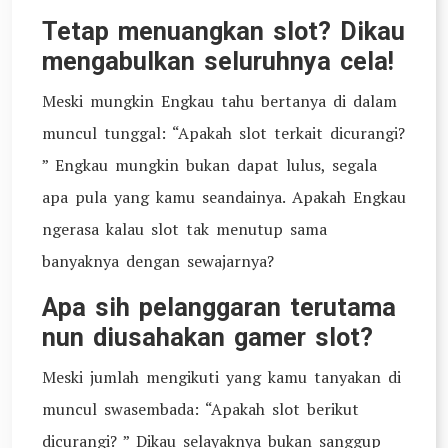
Tetap menuangkan slot? Dikau
mengabulkan seluruhnya cela!
Meski mungkin Engkau tahu bertanya di dalam
muncul tunggal: “Apakah slot terkait dicurangi?
” Engkau mungkin bukan dapat lulus, segala
apa pula yang kamu seandainya. Apakah Engkau
ngerasa kalau slot tak menutup sama
banyaknya dengan sewajarnya?
Apa sih pelanggaran terutama
nun diusahakan gamer slot?
Meski jumlah mengikuti yang kamu tanyakan di
muncul swasembada: “Apakah slot berikut
dicurangi? ” Dikau selayaknya bukan sanggup