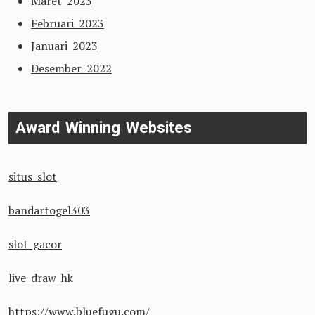
Maret 2023
Februari 2023
Januari 2023
Desember 2022
Award Winning Websites
situs slot
bandartogel303
slot gacor
live draw hk
https://www.bluefugu.com/