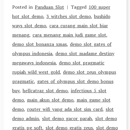
Posted in
Panduan Slot
Tagged
100 super
hot slot demo
,
3 witches slot demo
,
bushido
ways slot demo
,
cara curang main slot biar
menang
,
cara menang main judi game slot
,
demo slot bonanza xmas
,
demo slot gates of
olympus indonesia
,
demo slot madame destiny
megaways indonesia
,
demo slot pragmatic
rupiah wild west gold
,
demo slot zeus olympus
pragmatic
,
gates of olympus slot demo bonus
buy
,
hellcatraz slot demo
,
infectious 5 slot
demo
,
main akun slot demo
,
main game slot
demo
,
router wifi yang ada slot sim card
,
slot
demo admin
,
slot demo gacor parah
,
slot demo
gratis pg soft
,
slot demo gratis zeus
,
slot demo