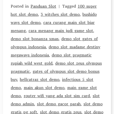
Posted in
Panduan Slot
Tagged
100 super
hot slot demo
,
3 witches slot demo
,
bushido
ways slot demo
,
cara curang main slot biar
menang
,
cara menang main judi game slot
,
demo slot bonanza xmas
,
demo slot gates of
olympus indonesia
,
demo slot madame destiny
megaways indonesia
,
demo slot pragmatic
rupiah wild west gold
,
demo slot zeus olympus
pragmatic
,
gates of olympus slot demo bonus
buy
,
hellcatraz slot demo
,
infectious 5 slot
demo
,
main akun slot demo
,
main game slot
demo
,
router wifi yang ada slot sim card
,
slot
demo admin
,
slot demo gacor parah
,
slot demo
gratis pg soft
,
slot demo gratis zeus
,
slot demo