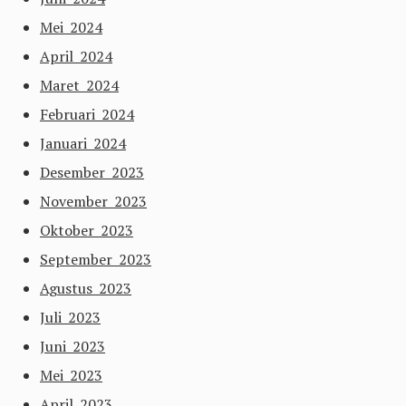
Mei 2024
April 2024
Maret 2024
Februari 2024
Januari 2024
Desember 2023
November 2023
Oktober 2023
September 2023
Agustus 2023
Juli 2023
Juni 2023
Mei 2023
April 2023