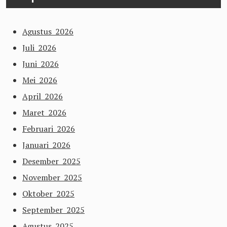
Agustus 2026
Juli 2026
Juni 2026
Mei 2026
April 2026
Maret 2026
Februari 2026
Januari 2026
Desember 2025
November 2025
Oktober 2025
September 2025
Agustus 2025