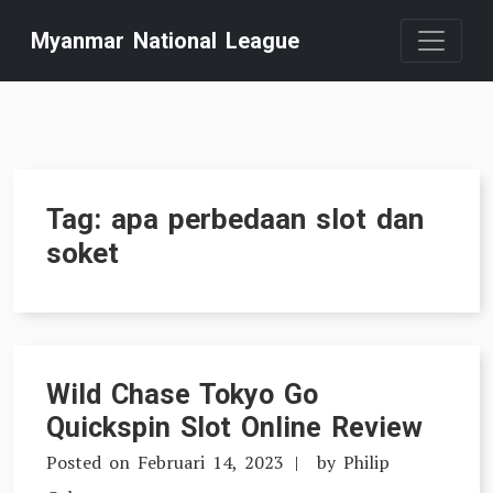
Skip
Myanmar National League
to
content
Tag:
apa perbedaan slot dan
soket
Wild Chase Tokyo Go
Quickspin Slot Online Review
Posted on
Februari 14, 2023
by
Philip