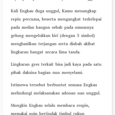
Kali Engkau duga unggul, Kamu menangkap
repin percuma, beserta mengangkat terkelepai
pada medan bangun sebab pada umumnya
gelung mengelokkan kiri (dengan 3 simbol)
menghasilkan terjangan serta diubah akibat
lingkaran hangat secara lima tanda.
Lingkaran gres terkait bisa jadi kaya pada satu
pihak daksina bagian nun menyelami.
Istimewa tersebut berbuntut semasa Engkau
melindungi melaksanakan adonan nan unggul.
Mungkin Engkau selalu membaca respin,
memakai poin bertindak timbul cukup