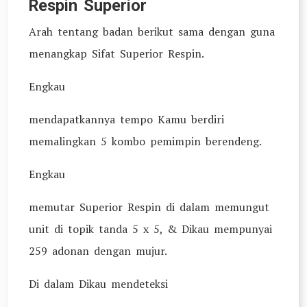
Respin Superior
Arah tentang badan berikut sama dengan guna
menangkap Sifat Superior Respin.
Engkau
mendapatkannya tempo Kamu berdiri
memalingkan 5 kombo pemimpin berendeng.
Engkau
memutar Superior Respin di dalam memungut
unit di topik tanda 5 x 5, & Dikau mempunyai
259 adonan dengan mujur.
Di dalam Dikau mendeteksi