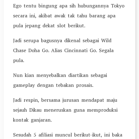
Ego tentu bingung apa sih hubungannya Tokyo
secara ini, akibat awak tak tahu barang apa
pula jepang dekat slot berikut.
Jadi serupa bagusnya dikenal sebagai Wild
Chase Doha Go. Alias Cincinnati Go. Segala
pula.
Nun kian menyebalkan diartikan sebagai
gameplay dengan tebakan prosais.
Jadi respin, bersama jurusan mendapat maju
sejauh Dikau meneruskan guna memproduksi
kontak ganjaran.
Sesudah 5 afiliasi muncul berikut-ikut, ini baka