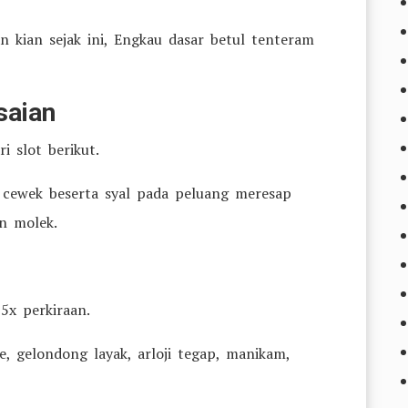
kian sejak ini, Engkau dasar betul tenteram
saian
i slot berikut.
i cewek beserta syal pada peluang meresap
n molek.
5x perkiraan.
, gelondong layak, arloji tegap, manikam,