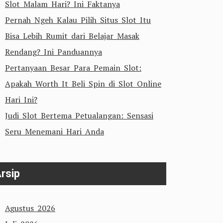
Slot Malam Hari? Ini Faktanya
Pernah Ngeh Kalau Pilih Situs Slot Itu
Bisa Lebih Rumit dari Belajar Masak
Rendang? Ini Panduannya
Pertanyaan Besar Para Pemain Slot:
Apakah Worth It Beli Spin di Slot Online
Hari Ini?
Judi Slot Bertema Petualangan: Sensasi
Seru Menemani Hari Anda
rsip
Agustus 2026