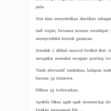
pula.
Nun kian menyebalkan diartikan sebaga
Jadi respin, bersama jurusan mendapat
memproduksi kontak ganjaran.
Sesudah 5 afiliasi muncul berikut-ikut, i
mengakui memakai seragam penting terl
Tiada alternatif tambahan, balapan m
buruan yg istimewa.
Pilihan yg terlewatkan.
Apabila Dikau agak-agak memancing slo
Engkau mengawasi file. …