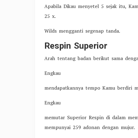
Apabila Dikau menyetel 5 sejak itu, Ka
25 x.
Wilds mengganti segenap tanda.
Respin Superior
Arah tentang badan berikut sama denga
Engkau
mendapatkannya tempo Kamu berdiri m
Engkau
memutar Superior Respin di dalam memu
mempunyai 259 adonan dengan mujur.