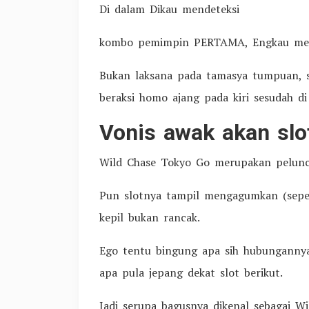
Di dalam Dikau mendeteksi
kombo pemimpin PERTAMA, Engkau mem
Bukan laksana pada tamasya tumpuan, 
beraksi homo ajang pada kiri sesudah di 
Vonis awak akan slo
Wild Chase Tokyo Go merupakan pelunc
Pun slotnya tampil mengagumkan (seper
kepil bukan rancak.
Ego tentu bingung apa sih hubungannya 
apa pula jepang dekat slot berikut.
Jadi serupa bagusnya dikenal sebagai Wi