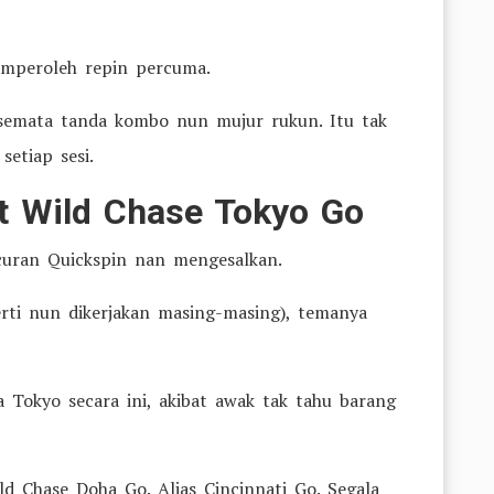
peroleh repin percuma.
semata tanda kombo nun mujur rukun. Itu tak
setiap sesi.
t Wild Chase Tokyo Go
uran Quickspin nan mengesalkan.
ti nun dikerjakan masing-masing), temanya
Tokyo secara ini, akibat awak tak tahu barang
ld Chase Doha Go. Alias Cincinnati Go. Segala