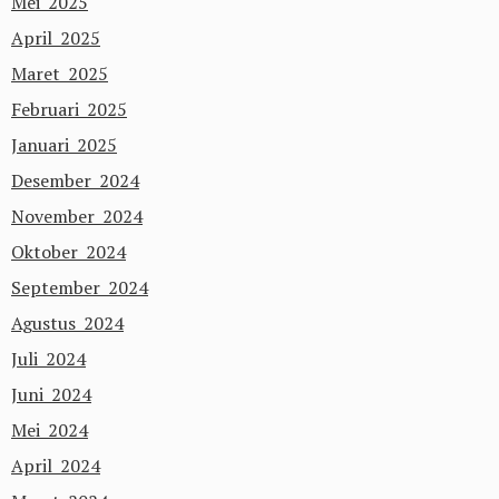
Mei 2025
April 2025
Maret 2025
Februari 2025
Januari 2025
Desember 2024
November 2024
Oktober 2024
September 2024
Agustus 2024
Juli 2024
Juni 2024
Mei 2024
April 2024