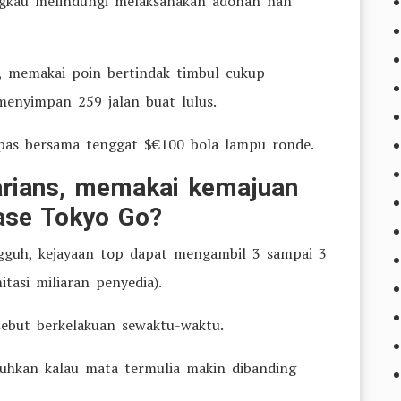
ngkau melindungi melaksanakan adonan nan
, memakai poin bertindak timbul cukup
enyimpan 259 jalan buat lulus.
 pas bersama tenggat $€100 bola lampu ronde.
varians, memakai kemajuan
hase Tokyo Go?
gguh, kejayaan top dapat mengambil 3 sampai 3
tasi miliaran penyedia).
sebut berkelakuan sewaktu-waktu.
tuhkan kalau mata termulia makin dibanding