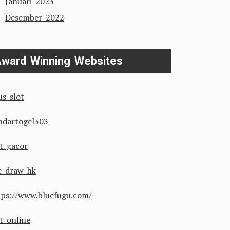
Januari 2023
Desember 2022
ward Winning Websites
us slot
ndartogel303
ot gacor
ve draw hk
tps://www.bluefugu.com/
ot online