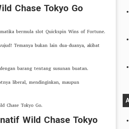
ild Chase Tokyo Go
matika bermula slot Quickspin Wins of Fortune.
ujud! Temanya bukan lain dua-duanya, akibat
 dengan barang tentang susunan buatan.
tnya liberal, mendinginkan, maupun
A
ild Chase Tokyo Go.
rnatif Wild Chase Tokyo