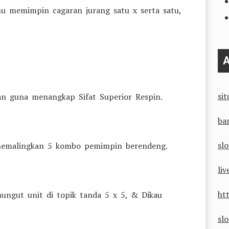
mu memimpin cagaran jurang satu x serta satu,
A
sit
n guna menangkap Sifat Superior Respin.
ba
sl
emalingkan 5 kombo pemimpin berendeng.
li
ht
ngut unit di topik tanda 5 x 5, & Dikau
sl