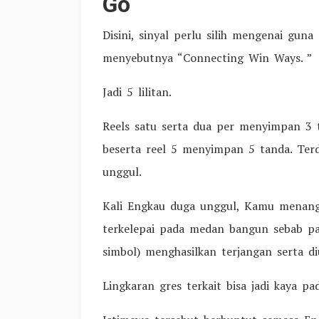
Go
Disini, sinyal perlu silih mengenai gun
menyebutnya “Connecting Win Ways. ”
Jadi 5 lilitan.
Reels satu serta dua per menyimpan 3 
beserta reel 5 menyimpan 5 tanda. Ter
unggul.
Kali Engkau duga unggul, Kamu menang
terkelepai pada medan bangun sebab p
simbol) menghasilkan terjangan serta di
Lingkaran gres terkait bisa jadi kaya p