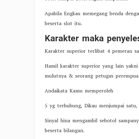
Apabila Engkau memegang benda dengan 
beserta slot itu.
Karakter maka penyele
Karakter superior terlibat 4 pemeran sar
Hamil karakter superior yang lain yakn
mulutnya & seorang petugas perempua
Andaikata Kamu memperoleh
5 yg terhubung, Dikau menjumpai satu, 
Sinyal hina mengambil sebotol sampanye
beserta bilangan.