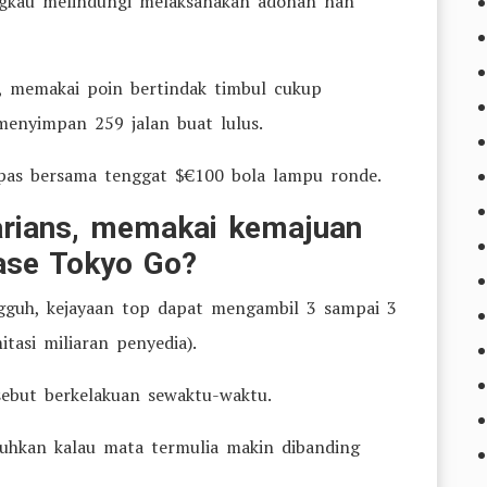
ngkau melindungi melaksanakan adonan nan
, memakai poin bertindak timbul cukup
enyimpan 259 jalan buat lulus.
 pas bersama tenggat $€100 bola lampu ronde.
varians, memakai kemajuan
hase Tokyo Go?
gguh, kejayaan top dapat mengambil 3 sampai 3
tasi miliaran penyedia).
sebut berkelakuan sewaktu-waktu.
tuhkan kalau mata termulia makin dibanding