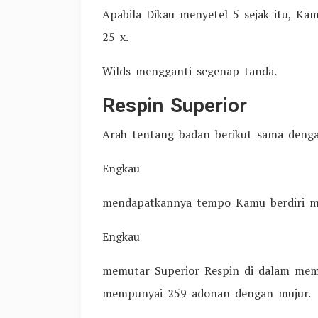
Apabila Dikau menyetel 5 sejak itu, Ka
25 x.
Wilds mengganti segenap tanda.
Respin Superior
Arah tentang badan berikut sama denga
Engkau
mendapatkannya tempo Kamu berdiri m
Engkau
memutar Superior Respin di dalam memu
mempunyai 259 adonan dengan mujur.