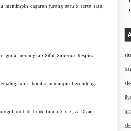
mu memimpin cagaran jurang satu x serta satu,
A
sit
n guna menangkap Sifat Superior Respin.
ba
sl
emalingkan 5 kombo pemimpin berendeng.
li
ht
ngut unit di topik tanda 5 x 5, & Dikau
sl