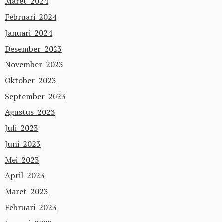
Maret 2024
Februari 2024
Januari 2024
Desember 2023
November 2023
Oktober 2023
September 2023
Agustus 2023
Juli 2023
Juni 2023
Mei 2023
April 2023
Maret 2023
Februari 2023