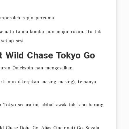
peroleh repin percuma.
semata tanda kombo nun mujur rukun. Itu tak
setiap sesi.
t Wild Chase Tokyo Go
uran Quickspin nan mengesalkan.
ti nun dikerjakan masing-masing), temanya
Tokyo secara ini, akibat awak tak tahu barang
ld Chase Doha Go. Alias Cincinnati Go. Segala